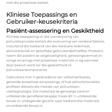
met die prosetiese toestel.
Kliniese Toepassings en
Gebruiker-keusekriteria
Pasiënt-assessering en Geskiktheid
Kliniese assessering vir die voorskrywing van
poliuretaanvoete behels die evaluering van verskeie faktore,
insluitend die toestand van die residuele ledemaat,
aktiwiteitsvlak en spesifieke gebruikersbehoeftes. Prostetici
neem die pasiënt se velgevoeligheid, genesingsvermoë en
vorige ervarings met prosetiese materiale in ag wanneer
daar besluit word oor die geskiktheid vir
poliuretaankomponente.
Gebruikers met 'n geskiedenis van velkomplikasies,
gereelde prosetiese aanpassings, of hoë aktiwiteitsvlakke
profiteer dikwels die meeste van poliuretaan-
voettegnologie. Die materiaal se genadige aard en
uitstekende geriefseienskappe maak dit 'n uitstekende
keuse vir uitdagende gevalle waar tradisionele materiale
onvoldoende bewys is.