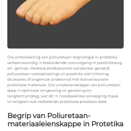
Die ontwikkeling van poliuretaan-tegnologie in protetika
verteenwoordig 'n beduidende vooruitgang in pasiëntesorg
en -gemak. Mediese professionele aanbeveel gereeld
poliuretaan-voetoplossings vir pasiënte wat irritering,
druksores of ongemak ondervind met konvensionele
protetiese materiale. Die uniekeienskappe van poliuretaan
skep 'n optimale omgewing vir genesing en
langtermyndrag, wat dit 'n noodsaaklike oorweging maak
vir enigeen wat verbeterde protetiese prestasie soek.
Begrip van Poliuretaan-
materiaaleienskappe in Protetika