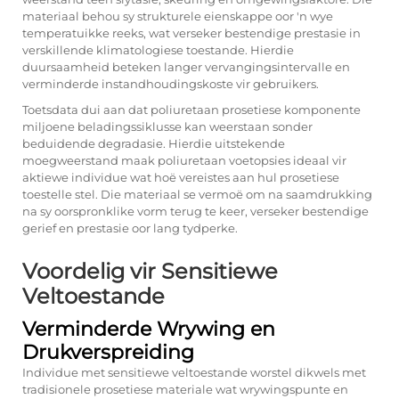
materiaal behou sy strukturele eienskappe oor 'n wye
temperatuikke reeks, wat verseker bestendige prestasie in
verskillende klimatologiese toestande. Hierdie
duursaamheid beteken langer vervangingsintervalle en
verminderde instandhoudingskoste vir gebruikers.
Toetsdata dui aan dat poliuretaan prosetiese komponente
miljoene beladingssiklusse kan weerstaan sonder
beduidende degradasie. Hierdie uitstekende
moegweerstand maak poliuretaan voetopsies ideaal vir
aktiewe individue wat hoë vereistes aan hul prosetiese
toestelle stel. Die materiaal se vermoë om na saamdrukking
na sy oorspronklike vorm terug te keer, verseker bestendige
gerief en prestasie oor lang tydperke.
Voordelig vir Sensitiewe
Veltoestande
Verminderde Wrywing en
Drukverspreiding
Individue met sensitiewe veltoestande worstel dikwels met
tradisionele prosetiese materiale wat wrywingspunte en