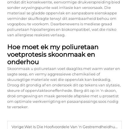
omdat dit konsekwente, eenvormige drukverspreiding bied
sonder wrywingspunte wat irritasie kan veroorsaak. Die
materiaal se gladde oppervlak en aanpasbare eienskappe
verminder skuifkragte terwyl dit asembaarheid behou om
vogopbou te voorkom. Daarbenewens is mediese graad
poliuretaan hipoallergies en biokompatibel, wat die risiko
van allergiese reaksies verlaag.
Hoe moet ek my poliuretaan
voetprotesis skoonmaak en
onderhou
Skoonmaak u poliuretaan voet daagliks met warm water en
sagte seep, en vermy aggressiewe chemikalieë of
skuuragtige materiale wat die oppervlak kan beskadig.
Droog dit grondig af en ondersoek dit op tekens van slytasie,
skeure of oppervlakteoneffenhede. Berg dit op in 'n skoon,
droë omgewing en maak gereelde afsprake met u prosetist
om optimale werkverrigting en pasaanpassings soos nodig
te verseker.
Vorige:
Wat Is Die Hoofvoordele Van 'n Gestremdheidhulpmiddel?