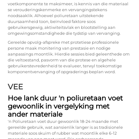
voetkomponente te maksimeer, is kennis van die materiaal
se verouderingskenmerke en vervangingstekens
noodsaaklik. Alhoewel poliuretaan uitstekende
duursaamheid toon, beïnvloed faktore soos
gebruikersgewig, aktiwiteitsvlak en blootstelling aan
omgewingsomstandighede die tydstip van vervanging.
Gereelde opvolg-afspreke met protetiese professionele
persone maak monitering van prestasie en nodige
aanpassings moontlik. Hierdie sessies bied geleenthede om
die veltoestand, pasvorm van die protese en algehele
gebruikerstevredenheid te evalueer, terwyl toekomstige
komponentvervanging of opgraderings beplan word.
VEE
Hoe lank duur 'n poliuretaan voet
gewoonlik in vergelyking met
ander materiale
'n Poliuretaan voet duur gewoonlik 18-24 maande met
gereelde gebruik, wat aansienlik langer is as tradisionele
materiale soos skuim of rubber wat moontlik elke 6-12