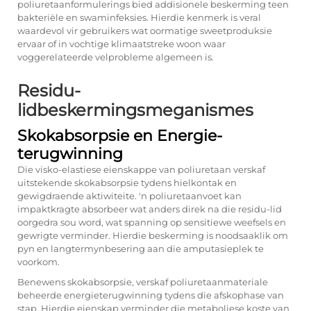
poliuretaanformulerings bied addisionele beskerming teen
bakteriële en swaminfeksies. Hierdie kenmerk is veral
waardevol vir gebruikers wat oormatige sweetproduksie
ervaar of in vochtige klimaatstreke woon waar
voggerelateerde velprobleme algemeen is.
Residu-
lidbeskermingsmeganismes
Skokabsorpsie en Energie-
terugwinning
Die visko-elastiese eienskappe van poliuretaan verskaf
uitstekende skokabsorpsie tydens hielkontak en
gewigdraende aktiwiteite. 'n
poliuretaanvoet
kan
impaktkragte absorbeer wat anders direk na die residu-lid
oorgedra sou word, wat spanning op sensitiewe weefsels en
gewrigte verminder. Hierdie beskerming is noodsaaklik om
pyn en langtermynbesering aan die amputasieplek te
voorkom.
Benewens skokabsorpsie, verskaf poliuretaanmateriale
beheerde energieterugwinning tydens die afskophase van
stap. Hierdie eienskap verminder die metaboliese koste van