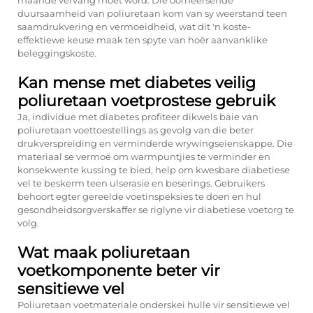
maande vervang moet word. Die oorheersende
duursaamheid van poliuretaan kom van sy weerstand teen
saamdrukvering en vermoeidheid, wat dit 'n koste-
effektiewe keuse maak ten spyte van hoër aanvanklike
beleggingskoste.
Kan mense met diabetes veilig
poliuretaan voetprostese gebruik
Ja, individue met diabetes profiteer dikwels baie van
poliuretaan voettoestellings as gevolg van die beter
drukverspreiding en verminderde wrywingseienskappe. Die
materiaal se vermoë om warmpuntjies te verminder en
konsekwente kussing te bied, help om kwesbare diabetiese
vel te beskerm teen ulserasie en beserings. Gebruikers
behoort egter gereelde voetinspeksies te doen en hul
gesondheidsorgverskaffer se riglyne vir diabetiese voetorg te
volg.
Wat maak poliuretaan
voetkomponente beter vir
sensitiewe vel
Poliuretaan voetmateriale onderskei hulle vir sensitiewe vel