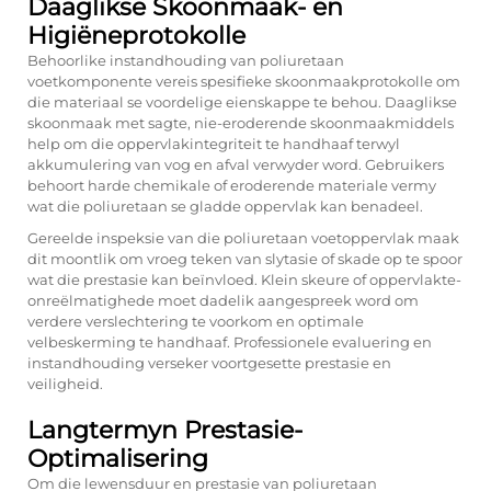
Daaglikse Skoonmaak- en
Higiëneprotokolle
Behoorlike instandhouding van poliuretaan
voetkomponente vereis spesifieke skoonmaakprotokolle om
die materiaal se voordelige eienskappe te behou. Daaglikse
skoonmaak met sagte, nie-eroderende skoonmaakmiddels
help om die oppervlakintegriteit te handhaaf terwyl
akkumulering van vog en afval verwyder word. Gebruikers
behoort harde chemikale of eroderende materiale vermy
wat die poliuretaan se gladde oppervlak kan benadeel.
Gereelde inspeksie van die poliuretaan voetoppervlak maak
dit moontlik om vroeg teken van slytasie of skade op te spoor
wat die prestasie kan beïnvloed. Klein skeure of oppervlakte-
onreëlmatighede moet dadelik aangespreek word om
verdere verslechtering te voorkom en optimale
velbeskerming te handhaaf. Professionele evaluering en
instandhouding verseker voortgesette prestasie en
veiligheid.
Langtermyn Prestasie-
Optimalisering
Om die lewensduur en prestasie van poliuretaan