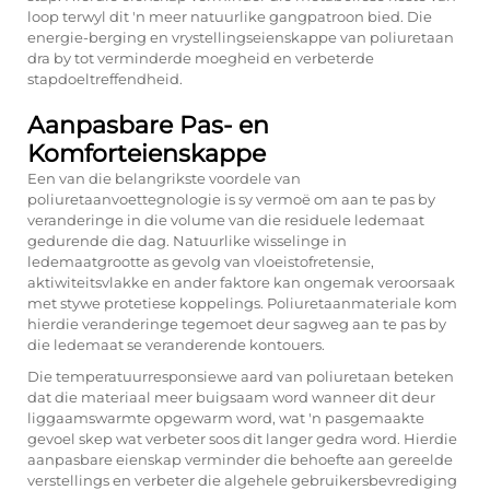
loop terwyl dit 'n meer natuurlike gangpatroon bied. Die
energie-berging en vrystellingseienskappe van poliuretaan
dra by tot verminderde moegheid en verbeterde
stapdoeltreffendheid.
Aanpasbare Pas- en
Komforteienskappe
Een van die belangrikste voordele van
poliuretaanvoettegnologie is sy vermoë om aan te pas by
veranderinge in die volume van die residuele ledemaat
gedurende die dag. Natuurlike wisselinge in
ledemaatgrootte as gevolg van vloeistofretensie,
aktiwiteitsvlakke en ander faktore kan ongemak veroorsaak
met stywe protetiese koppelings. Poliuretaanmateriale kom
hierdie veranderinge tegemoet deur sagweg aan te pas by
die ledemaat se veranderende kontouers.
Die temperatuurresponsiewe aard van poliuretaan beteken
dat die materiaal meer buigsaam word wanneer dit deur
liggaamswarmte opgewarm word, wat 'n pasgemaakte
gevoel skep wat verbeter soos dit langer gedra word. Hierdie
aanpasbare eienskap verminder die behoefte aan gereelde
verstellings en verbeter die algehele gebruikersbevrediging