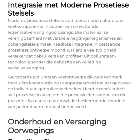
Integrasie met Moderne Prosetiese
Stelsels
Moderne prosetiese stelsels sluit toenemend poliuretaan-
voetkomponente in as deel van omvattende
ledemaatvervangingoplossings. Die materiaal se
verenigbaarheid met verskeie hegtingsmeganismes en
ophangstelsels maak naadlose integrasie in bestaande
prosetiese ontwerpe moontlik. Hierdie veelsydigheid
verseker dat gebruikers kan profiteer uit poliuretaan-
tegnologie sonder die behoefte aan volledige
stelselvervanging.
Gevorderde poliuretaan voetontwerpe dikwels kenmerk
modulêre konstruksie wat aanpasbaarheid toelaat gebaseer
op individuele gebruikersbehoeftes. Hierdie modulariteit
stel prosetiste in staat om die prestasieeienskappe van die
prosetiek fyn aan te pas terwyl die beskermende voordele
van poliuretaanmateriaal behou word.
Onderhoud en Versorging
Oorwegings