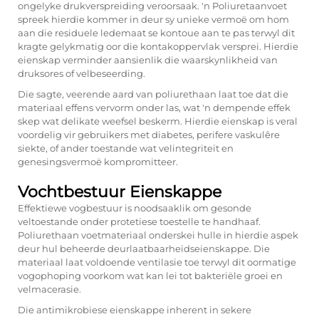
ongelyke drukverspreiding veroorsaak. 'n Poliuretaanvoet
spreek hierdie kommer in deur sy unieke vermoë om hom
aan die residuele ledemaat se kontoue aan te pas terwyl dit
kragte gelykmatig oor die kontakoppervlak versprei. Hierdie
eienskap verminder aansienlik die waarskynlikheid van
druksores of velbeseerding.
Die sagte, veerende aard van poliurethaan laat toe dat die
materiaal effens vervorm onder las, wat 'n dempende effek
skep wat delikate weefsel beskerm. Hierdie eienskap is veral
voordelig vir gebruikers met diabetes, perifere vaskulêre
siekte, of ander toestande wat velintegriteit en
genesingsvermoë kompromitteer.
Vochtbestuur Eienskappe
Effektiewe vogbestuur is noodsaaklik om gesonde
veltoestande onder protetiese toestelle te handhaaf.
Poliurethaan voetmateriaal onderskei hulle in hierdie aspek
deur hul beheerde deurlaatbaarheidseienskappe. Die
materiaal laat voldoende ventilasie toe terwyl dit oormatige
vogophoping voorkom wat kan lei tot bakteriële groei en
velmacerasie.
Die antimikrobiese eienskappe inherent in sekere