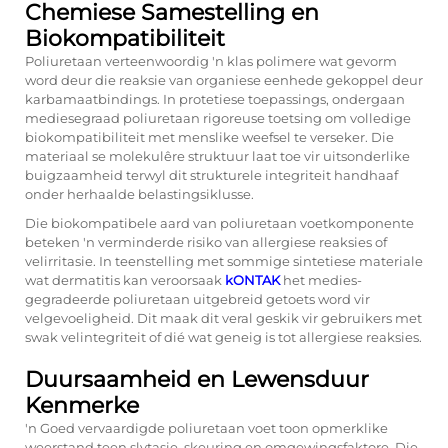
Chemiese Samestelling en
Biokompatibiliteit
Poliuretaan verteenwoordig 'n klas polimere wat gevorm
word deur die reaksie van organiese eenhede gekoppel deur
karbamaatbindings. In protetiese toepassings, ondergaan
mediesegraad poliuretaan rigoreuse toetsing om volledige
biokompatibiliteit met menslike weefsel te verseker. Die
materiaal se molekulêre struktuur laat toe vir uitsonderlike
buigzaamheid terwyl dit strukturele integriteit handhaaf
onder herhaalde belastingsiklusse.
Die biokompatibele aard van poliuretaan voetkomponente
beteken 'n verminderde risiko van allergiese reaksies of
velirritasie. In teenstelling met sommige sintetiese materiale
wat dermatitis kan veroorsaak
kONTAK
het medies-
gegradeerde poliuretaan uitgebreid getoets word vir
velgevoeligheid. Dit maak dit veral geskik vir gebruikers met
swak velintegriteit of dié wat geneig is tot allergiese reaksies.
Duursaamheid en Lewensduur
Kenmerke
'n Goed vervaardigde poliuretaan voet toon opmerklike
weerstand teen slytasie, skeuring en omgewingsfaktore. Die