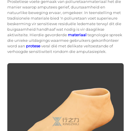
Prostetiese voete gemaak van poliuretaanmateriaal het die
manier waarop amputees gerief, duursaamheid en
natuurlike beweging ervaar, omgekeer. In teenstelling met
tradisionele materiale bied 'n poliuretaan voet superieure
beskerming vir sensitiewe residuële ledemate terwyl dit die
buigsaamheid handhaaf wat nodig is vir daaglikse
aktiwiteite. Hierdie gevorderde
materiaal
tegnologie spreek
die unieke uitdagings waarmee gebruikers gekonfronteer
word aan
protese
veral dié met delikate veltoestande of
verhoogde sensitiwiteit rondom die amputasieplek.