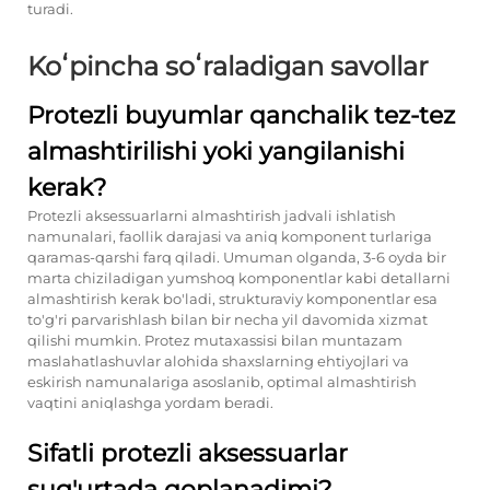
turadi.
Koʻpincha soʻraladigan savollar
Protezli buyumlar qanchalik tez-tez
almashtirilishi yoki yangilanishi
kerak?
Protezli aksessuarlarni almashtirish jadvali ishlatish
namunalari, faollik darajasi va aniq komponent turlariga
qaramas-qarshi farq qiladi. Umuman olganda, 3-6 oyda bir
marta chiziladigan yumshoq komponentlar kabi detallarni
almashtirish kerak bo'ladi, strukturaviy komponentlar esa
to'g'ri parvarishlash bilan bir necha yil davomida xizmat
qilishi mumkin. Protez mutaxassisi bilan muntazam
maslahatlashuvlar alohida shaxslarning ehtiyojlari va
eskirish namunalariga asoslanib, optimal almashtirish
vaqtini aniqlashga yordam beradi.
Sifatli protezli aksessuarlar
sug'urtada qoplanadimi?