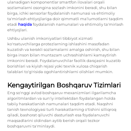
ulanadigan komponentlar smartfon ilovalari orqali
sozlamalarni osongina sozlash imkonini beradi, shu bilan
birga, ichki sensorlar foydalanish namunasi va ehtimoliy
ta'mirlash ehtiyojlariga doir qimmatli ma'lumotlarni taqdim
etadi
haqida
foydalanish namunalari va ehtimoliy ta'mirlash
ehtiyojlari.
Ushbu ulanish imkoniyatlari tibbiyot xizmati
ko'rsatuvchilarga protezlarning ishlashini masofadan
kuzatish va kerakli sozlamalarni amalga oshirish, shu bilan
birga inson bilan muntazam uchrashishlarni kamaytirish
imkonini beradi. Foydalanuvchilar faollik darajasini kuzatib
borishlari va kiyish rejasi yoki texnik xulosa chiqarish
talablari to'g'risida ogohlantirishlarni olishlari mumkin.
Kengaytirilgan Boshqaruv Tizimlari
Eng so'nggi avlod boshqaruv mexanizmlari ilgarilamcha
algoritmlardan va sun'iy intellektdan foydalangan holda
tabiiy harakatlanish namunalari taqdim etadi. Naqshni
tanish texnologiyasi turli harakatlarning o'tishini silliqroq
qiladi, bashorat qiluvchi dasturlash esa foydalanuvchi
maqsadlarini oldindan aytib berish orqali tezkor
boshqaruvni ta'minlaydi.