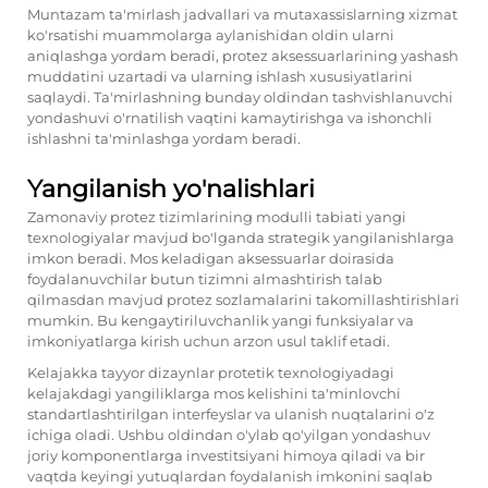
Muntazam ta'mirlash jadvallari va mutaxassislarning xizmat
ko'rsatishi muammolarga aylanishidan oldin ularni
aniqlashga yordam beradi, protez aksessuarlarining yashash
muddatini uzartadi va ularning ishlash xususiyatlarini
saqlaydi. Ta'mirlashning bunday oldindan tashvishlanuvchi
yondashuvi o'rnatilish vaqtini kamaytirishga va ishonchli
ishlashni ta'minlashga yordam beradi.
Yangilanish yo'nalishlari
Zamonaviy protez tizimlarining modulli tabiati yangi
texnologiyalar mavjud bo'lganda strategik yangilanishlarga
imkon beradi. Mos keladigan aksessuarlar doirasida
foydalanuvchilar butun tizimni almashtirish talab
qilmasdan mavjud protez sozlamalarini takomillashtirishlari
mumkin. Bu kengaytiriluvchanlik yangi funksiyalar va
imkoniyatlarga kirish uchun arzon usul taklif etadi.
Kelajakka tayyor dizaynlar protetik texnologiyadagi
kelajakdagi yangiliklarga mos kelishini ta'minlovchi
standartlashtirilgan interfeyslar va ulanish nuqtalarini o'z
ichiga oladi. Ushbu oldindan o'ylab qo'yilgan yondashuv
joriy komponentlarga investitsiyani himoya qiladi va bir
vaqtda keyingi yutuqlardan foydalanish imkonini saqlab