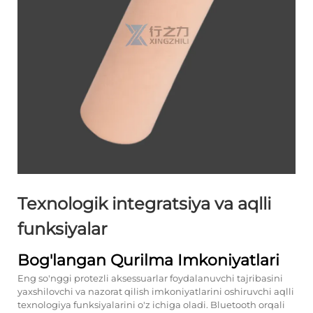
Texnologik integratsiya va aqlli
funksiyalar
Bog'langan Qurilma Imkoniyatlari
Eng so'nggi protezli aksessuarlar foydalanuvchi tajribasini
yaxshilovchi va nazorat qilish imkoniyatlarini oshiruvchi aqlli
texnologiya funksiyalarini o'z ichiga oladi. Bluetooth orqali