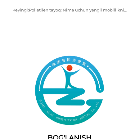
Keyingi:
Polietilen tayoq: Nima uchun yengil mobillikni qo'llab-quvvatlash uchun afzal tanlov hisoblanadi
BOG'LANISH