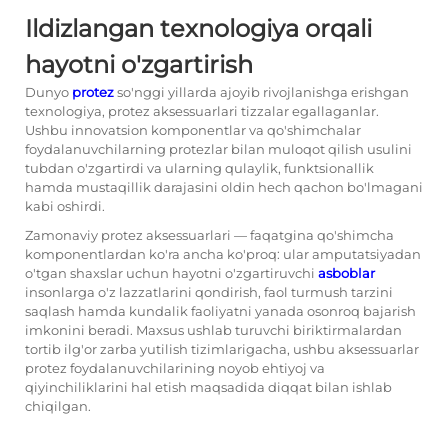
Ildizlangan texnologiya orqali
hayotni o'zgartirish
Dunyo
protez
so'nggi yillarda ajoyib rivojlanishga erishgan
texnologiya,
protez aksessuarlari
tizzalar egallaganlar.
Ushbu innovatsion komponentlar va qo'shimchalar
foydalanuvchilarning protezlar bilan muloqot qilish usulini
tubdan o'zgartirdi va ularning qulaylik, funktsionallik
hamda mustaqillik darajasini oldin hech qachon bo'lmagani
kabi oshirdi.
Zamonaviy protez aksessuarlari — faqatgina qo'shimcha
komponentlardan ko'ra ancha ko'proq: ular amputatsiyadan
o'tgan shaxslar uchun hayotni o'zgartiruvchi
asboblar
insonlarga o'z lazzatlarini qondirish, faol turmush tarzini
saqlash hamda kundalik faoliyatni yanada osonroq bajarish
imkonini beradi. Maxsus ushlab turuvchi biriktirmalardan
tortib ilg'or zarba yutilish tizimlarigacha, ushbu aksessuarlar
protez foydalanuvchilarining noyob ehtiyoj va
qiyinchiliklarini hal etish maqsadida diqqat bilan ishlab
chiqilgan.