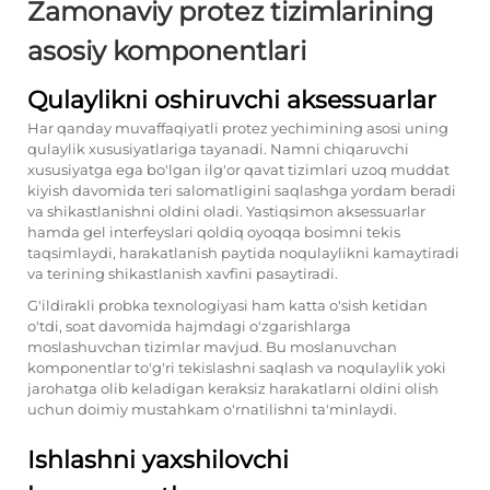
Zamonaviy protez tizimlarining
asosiy komponentlari
Qulaylikni oshiruvchi aksessuarlar
Har qanday muvaffaqiyatli protez yechimining asosi uning
qulaylik xususiyatlariga tayanadi. Namni chiqaruvchi
xususiyatga ega bo'lgan ilg'or qavat tizimlari uzoq muddat
kiyish davomida teri salomatligini saqlashga yordam beradi
va shikastlanishni oldini oladi. Yastiqsimon aksessuarlar
hamda gel interfeyslari qoldiq oyoqqa bosimni tekis
taqsimlaydi, harakatlanish paytida noqulaylikni kamaytiradi
va terining shikastlanish xavfini pasaytiradi.
G'ildirakli probka texnologiyasi ham katta o'sish ketidan
o'tdi, soat davomida hajmdagi o'zgarishlarga
moslashuvchan tizimlar mavjud. Bu moslanuvchan
komponentlar to'g'ri tekislashni saqlash va noqulaylik yoki
jarohatga olib keladigan keraksiz harakatlarni oldini olish
uchun doimiy mustahkam o'rnatilishni ta'minlaydi.
Ishlashni yaxshilovchi