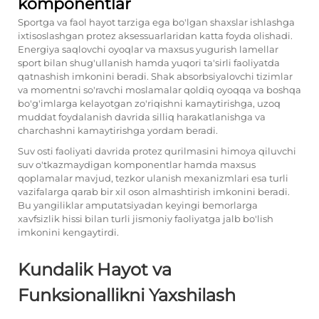
komponentlar
Sportga va faol hayot tarziga ega bo'lgan shaxslar ishlashga
ixtisoslashgan protez aksessuarlaridan katta foyda olishadi.
Energiya saqlovchi oyoqlar va maxsus yugurish lamellar
sport bilan shug'ullanish hamda yuqori ta'sirli faoliyatda
qatnashish imkonini beradi. Shak absorbsiyalovchi tizimlar
va momentni so'ravchi moslamalar qoldiq oyoqqa va boshqa
bo'g'imlarga kelayotgan zo'riqishni kamaytirishga, uzoq
muddat foydalanish davrida silliq harakatlanishga va
charchashni kamaytirishga yordam beradi.
Suv osti faoliyati davrida protez qurilmasini himoya qiluvchi
suv o'tkazmaydigan komponentlar hamda maxsus
qoplamalar mavjud, tezkor ulanish mexanizmlari esa turli
vazifalarga qarab bir xil oson almashtirish imkonini beradi.
Bu yangiliklar amputatsiyadan keyingi bemorlarga
xavfsizlik hissi bilan turli jismoniy faoliyatga jalb bo'lish
imkonini kengaytirdi.
Kundalik Hayot va
Funksionallikni Yaxshilash