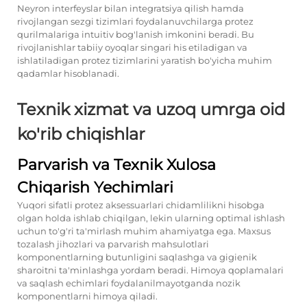
Neyron interfeyslar bilan integratsiya qilish hamda
rivojlangan sezgi tizimlari foydalanuvchilarga protez
qurilmalariga intuitiv bog'lanish imkonini beradi. Bu
rivojlanishlar tabiiy oyoqlar singari his etiladigan va
ishlatiladigan protez tizimlarini yaratish bo'yicha muhim
qadamlar hisoblanadi.
Texnik xizmat va uzoq umrga oid
ko'rib chiqishlar
Parvarish va Texnik Xulosa
Chiqarish Yechimlari
Yuqori sifatli protez aksessuarlari chidamlilikni hisobga
olgan holda ishlab chiqilgan, lekin ularning optimal ishlash
uchun to'g'ri ta'mirlash muhim ahamiyatga ega. Maxsus
tozalash jihozlari va parvarish mahsulotlari
komponentlarning butunligini saqlashga va gigienik
sharoitni ta'minlashga yordam beradi. Himoya qoplamalari
va saqlash echimlari foydalanilmayotganda nozik
komponentlarni himoya qiladi.