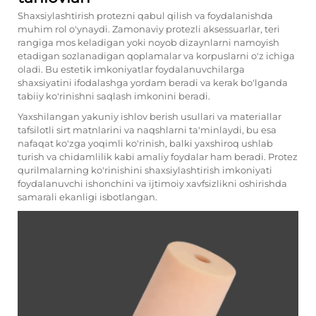
Shaxsiylashtirish protezni qabul qilish va foydalanishda
muhim rol o'ynaydi. Zamonaviy protezli aksessuarlar, teri
rangiga mos keladigan yoki noyob dizaynlarni namoyish
etadigan sozlanadigan qoplamalar va korpuslarni o'z ichiga
oladi. Bu estetik imkoniyatlar foydalanuvchilarga
shaxsiyatini ifodalashga yordam beradi va kerak bo'lganda
tabiiy ko'rinishni saqlash imkonini beradi.
Yaxshilangan yakuniy ishlov berish usullari va materiallar
tafsilotli sirt matnlarini va naqshlarni ta'minlaydi, bu esa
nafaqat ko'zga yoqimli ko'rinish, balki yaxshiroq ushlab
turish va chidamlilik kabi amaliy foydalar ham beradi. Protez
qurilmalarning ko'rinishini shaxsiylashtirish imkoniyati
foydalanuvchi ishonchini va ijtimoiy xavfsizlikni oshirishda
samarali ekanligi isbotlangan.