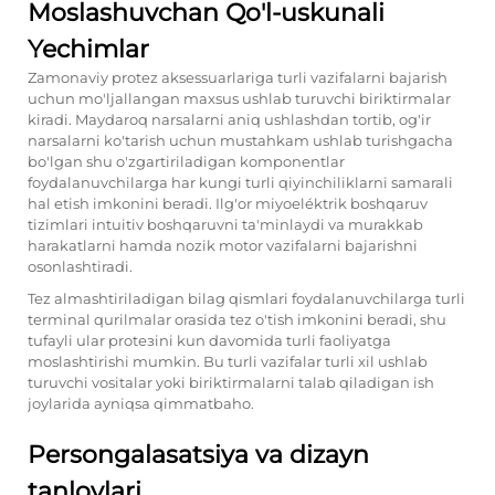
Moslashuvchan Qo'l-uskunali
Yechimlar
Zamonaviy protez aksessuarlariga turli vazifalarni bajarish
uchun mo'ljallangan maxsus ushlab turuvchi biriktirmalar
kiradi. Maydaroq narsalarni aniq ushlashdan tortib, og'ir
narsalarni ko'tarish uchun mustahkam ushlab turishgacha
bo'lgan shu o'zgartiriladigan komponentlar
foydalanuvchilarga har kungi turli qiyinchiliklarni samarali
hal etish imkonini beradi. Ilg'or miyoeléktrik boshqaruv
tizimlari intuitiv boshqaruvni ta'minlaydi va murakkab
harakatlarni hamda nozik motor vazifalarni bajarishni
osonlashtiradi.
Tez almashtiriladigan bilag qismlari foydalanuvchilarga turli
terminal qurilmalar orasida tez o'tish imkonini beradi, shu
tufayli ular protезini kun davomida turli faoliyatga
moslashtirishi mumkin. Bu turli vazifalar turli xil ushlab
turuvchi vositalar yoki biriktirmalarni talab qiladigan ish
joylarida ayniqsa qimmatbaho.
Persongalasatsiya va dizayn
tanlovlari