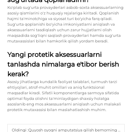
Ko'plab sug'urta provayderlari asbob-soxta aksessuarlarning
asosiy qismlarini o'z huquqiy rejalariga kiritadi. Qoplanish
hajmi ta'minotchiga va siyosat turi bo'yicha farq qiladi.
Sug'urta qoplanishi bo'yicha imkoniyatlarni aniqlash va
aksessuarlarni tasdiqlash uchun zarur hujjatlarni olish
maqsadida sog'liqni saqlash provayderlari hamda sug'urta
mutaxassislari bilan hamkorlik qilish yordam beradi.
Yangi protetik aksessuarlarni
tanlashda nimalarga e'tibor berish
kerak?
Asosiy jihatlarga kundalik faoliyat talablari, turmush tarzi
ehtiyojlari, atrof-muhit omillari va aniq funktsional
maqsadlar kiradi. Sifatli komponentlarga sarmoya sifatida
optimal foyda olishni ta'minlaydigan shaxsiy holatga
asoslanib eng mos aksessuarlarni aniqlash uchun malakali
protetik mutaxassisi bilan maslahatlashish muhim.
Oldingi :
Quyosh oyoqni amputatsiya qilish bemorning harakatlanishi va tiklanishi uchun nima uchun muhim?