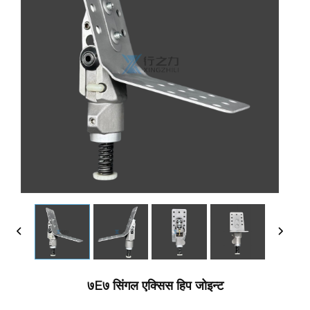
७E७ सिंगल एक्सिस हिप जोइन्ट