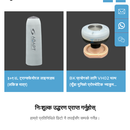
३०९२L ट्रान्सफेमोरल लाइनरहरू
BK प्रयोगको लागि VH02 भल्भ
(लकिङ मात्र)
(घुँडा मुनिको प्रोस्थेटिक भ्याकुम
सस्पेन्सन सिस्टम भल्भ)
निःशुल्क उद्धरण प्राप्त गर्नुहोस्
हाम्रो प्रतिनिधिले छिटो नै तपाईंसँग सम्पर्क गर्नेछ।