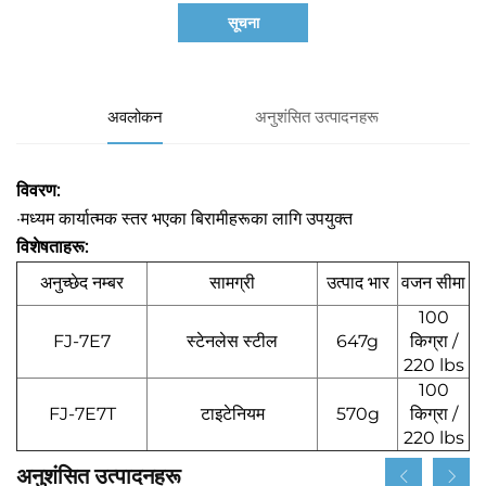
सूचना
अवलोकन
अनुशंसित उत्पादनहरू
विवरण:
·मध्यम कार्यात्मक स्तर भएका बिरामीहरूका लागि उपयुक्त
विशेषताहरू:
अनुच्छेद नम्बर
सामग्री
उत्पाद भार
वजन सीमा
100
FJ-7E7
स्टेनलेस स्टील
647g
किग्रा /
220 lbs
100
FJ-7E7T
टाइटेनियम
570g
किग्रा /
220 lbs
अनुशंसित उत्पादनहरू