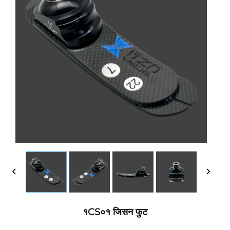
१CS०१ जिसन फुट