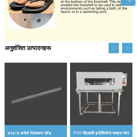
अनुशंसित उत्पादनहरू
७१६Y४ सर्फर्म गोलाकार ब्लेड
7Y11 पीएलसी इन्टेलिजेन्ट फ्ल्याट प्लेट