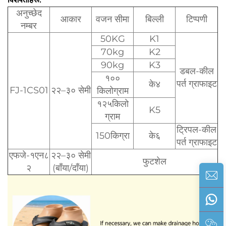
अनुच्छेद
आकार
वजन सीमा
बिल्ली
टिप्पणी
नम्बर
50KG
K1
70kg
K2
90kg
K3
डबल-कील
१००
पर्त ग्राफाइट
के४
FJ-1CS01
२२–३० सेमी
किलोग्राम
१२५किलो
K5
ग्राम
ट्रिपल-कील
150किग्रा
के६
पर्त ग्राफाइट
एफजे-१एन८
२२–३० सेमी
फुटशेल
२
(बाँया/दाँया)