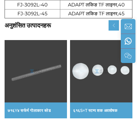
FJ-3092L-40
ADAPT लकिङ TF लाइनर,40
FJ-3092L-45
ADAPT लकिङ TF लाइनर,45
अनुशंसित उत्पादनहरू
७१६Y४ सर्फर्म गोलाकार ब्लेड
६१६S=T स्टम्प शक अवशोषक