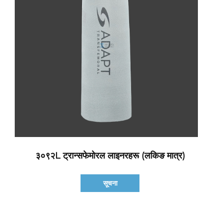
३०९२L ट्रान्सफेमोरल लाइनरहरू (लकिङ मात्र)
सूचना