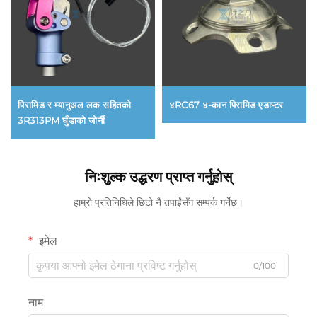
पिरामिड र म्यानुअल लक सहितको
४RC67 ४-कान पिरामिड एडाप्टर
3R313PM घुँडाको जोर्नी
निःशुल्क उद्धरण प्राप्त गर्नुहोस्
हाम्रो प्रतिनिधिले छिटो नै तपाईंसँग सम्पर्क गर्नेछ।
इमेल
0/100
नाम