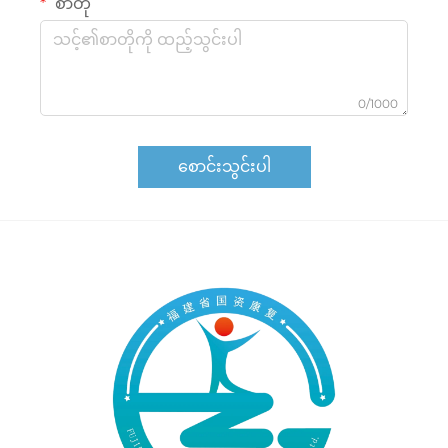
စာတို
0/1000
စောင်းသွင်းပါ