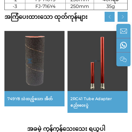
-3
FJ-716Y4
250mm
35g
အကြံပေးထားသော ထုတ်ကုန်များ
749Y8 သဲထည့်သော အိတ်
2RC41 Tube Adapter
စည်းဝေးပွဲ
အခမဲ့ ကုန်ကုန်သေးသေး ရယူပါ