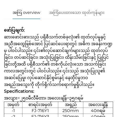
အကြ overview
အကြံပေးထားသော ထုတ်ကုန်များ
ဖော်ပြချက်:
ဆားဖောင်းဓားသည် ပရိုစီသက်တစ်ခုလုံး၏ ထုတ်လုပ်မှုနှင့်
အညီအထွေဖြစ်အောင် ပြင်ဆင်ပေးရာတွင် အဓိက အခန်းကဏ္ဍ
မှ ပါဝင်ပါသည်။ ၎င်း၏လုပ်ဆောင်ချက်များသည် ထုတ်လုပ်
ခြင်း၊ တပ်ဆင်ခြင်း၊ အသုံးပြုခြင်း၊ ထိန်းသိမ်းခြင်းနှင့် ပြုပြင်
ခြင်းတို့အထိ ပရိုစီသက်၏ တစ်ကိုယ်လုံးသော အသက်ခြင်း
ကာလအတွင်းတွင် ပါဝင်ပါသည်။ ၎င်းသည် အသုံးပြုသူ၏
အဆင်ပြေမှု၊ လုပ်ဆောင်နိုင်စွမ်းနှင့် နေထိုင်မှုဘဝ
အရည်အသွေးကို တိုက်ရိုက်သက်ရောက်မှုရှိပါသည်။
Specifications:
အလျား=၂၅၀မီလီမီတာ၊ အလေးချိန်=၃၅ဂရမ်
အမှတ်
စာရင်းအမှတ်
အရှည်
အလေးချိန်
-1
FJ-716Y1
250mm
40ဂရမ်
-2
FJ-716Y3
250mm
40ဂရမ်