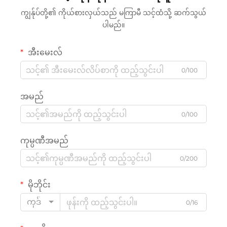
ကျွန်ုပ်တို့၏ ကိုယ်စားလှယ်သည် မကြာမီ သင့်ထံသို့ ဆက်သွယ်
ပါမည်။
အီးမေးလ်
0/100
အမည်
0/100
ကုမ္ပဏီအမည်
0/200
မိုဘိုင်း
ကုဒ်
0/16