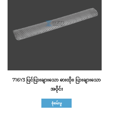
716Y3 ပြင်ပြားချားသော ဓားထိုး၊ ပြားချားသော
အဝိုင်း
စုံစမ်းမှု