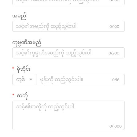
အမည်
0/100
ကုမ္ပဏီအမည်
0/200
မိုဘိုင်း
ကုဒ်
0/16
စာတို
0/1000