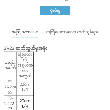
စုံစမ်းမှု
အကြ overview
အကြံပေးထားသော ထုတ်ကုန်များ
2R22 ဆက်သွယ်မှုအဖုံး
ခြေထော
က်
စာရင်း
အရွယ်အ
အမှတ်
စား
အတွက်
FJ-
22cm
2R22=
L/R
22
FJ-
23cm
2R22=
L/R
23