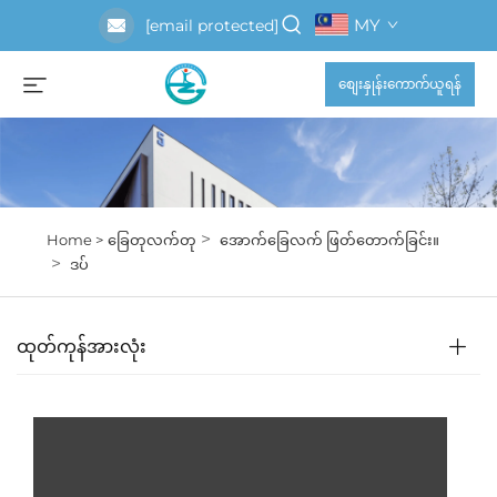
MY
[email protected]
စျေးနှုန်းကောက်ယူရန်
>
Home >
ခြေတုလက်တု
အောက်ခြေလက် ဖြတ်တောက်ခြင်း။
>
ဒပ်
ထုတ်ကုန်အားလုံး