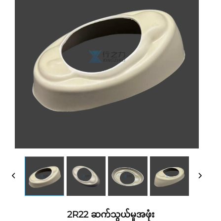
2R22 ဆက်သွယ်မှုအဖုံး