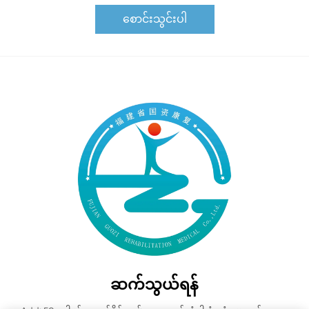
စောင်းသွင်းပါ
ဆက်သွယ်ရန်