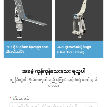
7E7 ဝိုင်းခြင်းတစ်ခုတည်းသော
3R21 ဒူးဆက်စပ်ပိုင်းများ
ခါးဆစ်ခေါင်း
(Disarticulation)
အခမဲ့ ကုန်ကုန်သေးသေး ရယူပါ
ကျွန်ုပ်တို့၏ ကိုယ်စားလှယ်သည် မကြာမီ သင့်ထံသို့ ဆက်သွယ်
ပါမည်။
အီးမေးလ်
0/100