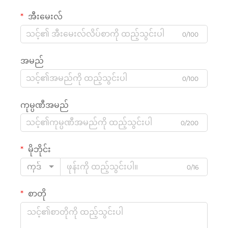
အီးမေးလ်
0/100
အမည်
0/100
ကုမ္ပဏီအမည်
0/200
မိုဘိုင်း
ကုဒ်
0/16
စာတို