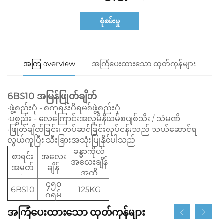
စုံစမ်းမှု
အကြ overview
အကြံပေးထားသော ထုတ်ကုန်များ
6BS10 အမြန်ဖြုတ်ချိတ်
·ဖွဲ့စည်းပုံ - စတုရန်းပိရမစ်ဖွဲ့စည်းပုံ
·ပစ္စည်း - လေကြောင်းအလူမီနီယမ်စပျစ်သီး / သံမဏိ
·ဖြုတ်ချိတ်ခြင်း၊ တပ်ဆင်ခြင်းလုပ်ငန်းသည် သယ်ဆောင်ရ
လွယ်ကူပြီး သီးခြားအသုံးပြုနိုင်ပါသည်
ခန္ဓာကိုယ်
စာရင်း
အလေး
အလေးချိန်
အမှတ်
ချိန်
အထိ
၄၅၀
6BS10
125KG
ဂရမ်
အကြံပေးထားသော ထုတ်ကုန်များ