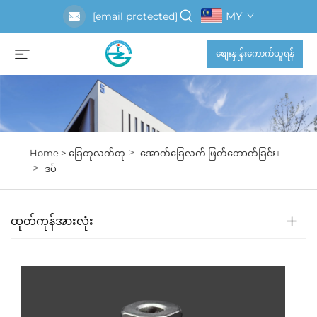
MY
[email protected]
စျေးနှုန်းကောက်ယူရန်
>
Home >
ခြေတုလက်တု
အောက်ခြေလက် ဖြတ်တောက်ခြင်း။
>
ဒပ်
ထုတ်ကုန်အားလုံး