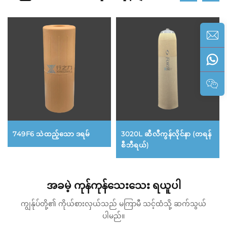
749F6 သဲထည့်သော ဒရမ်
3020L ဆီလီကွန်လိုင်နာ (တရန်
စီဘီရယ်)
အခမဲ့ ကုန်ကုန်သေးသေး ရယူပါ
ကျွန်ုပ်တို့၏ ကိုယ်စားလှယ်သည် မကြာမီ သင့်ထံသို့ ဆက်သွယ်
ပါမည်။