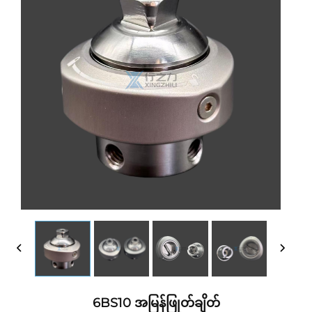
6BS10 အမြန်ဖြုတ်ချိတ်