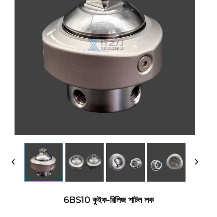
6BS10 কুইক-রিলিজ শাটল লক