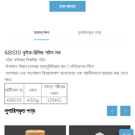
তথ্য জানতে
সারসংক্ষেপ
সুপারিশকৃত পণ্য
6BS10 কুইক-রিলিজ শাটল লক
·গঠন: বর্গাকার পিরামিড গঠন
·উপাদান: বিমান চালনার অ্যালুমিনিয়াম খাদ / স্টেইনলেস স্টিল
·অপসারণ এবং সংযোজন ক্রিয়াকলাপ বহনযোগ্য এবং স্বাধীনভাবে ব্যবহার করা যেতে
পারে
পর্যন্ত শরীরের
আর্টিকেল নং.
ওজন
ওজন
6BS10
450g
125KG
সুপারিশকৃত পণ্য