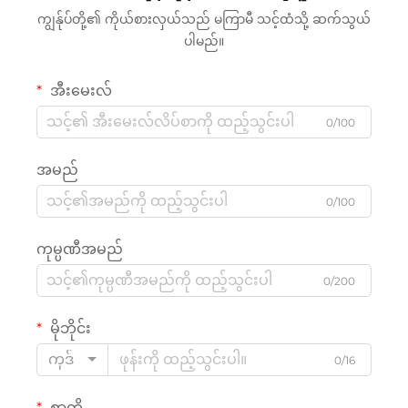
ကျွန်ုပ်တို့၏ ကိုယ်စားလှယ်သည် မကြာမီ သင့်ထံသို့ ဆက်သွယ်
ပါမည်။
အီးမေးလ်
0/100
အမည်
0/100
ကုမ္ပဏီအမည်
0/200
မိုဘိုင်း
ကုဒ်
0/16
စာတို