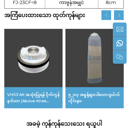
FJ-23CF=8
ကာဗွန်အမျှင်
8cm
အကြံပေးထားသော ထုတ်ကုန်များ
VH03 AK အသုံးပြုရန် ပိုက်ကွန်
၅၂၀၃ အမှုန့်များပါသောဂျယ်လ်
နက်တာ (Above-Knee
လိုင်းနား
Prosthesis အတွက် ပိုက်ကွန်
နက်တာ)
အခမဲ့ ကုန်ကုန်သေးသေး ရယူပါ