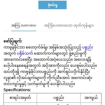
စုံစမ်းမှု
အကြ overview
အကြံပေးထားသော ထုတ်ကုန်များ
ဖော်ပြချက်:
ကာဗွန်ဖိုင်ဘာ စတော့က်ခ်ခ်ျ၊ အဖြစ်အသုံးပြုသည့်
ပစ္စည်း
အတွက်
ပရိုစ်သက်
ဆောက်ကက်များတွင် ဖွဲ့စည်းမှုကို
အားကောင်းစေပြီး အထောက်အပံ့ပေးသည်။ အလေးချိန်
ပေါ့ပါးနေစေရန်အတွက် အပိုအားကိုလည်း ပေးစွမ်းပါသည်။
ထပ်တိုး၍ ကာဗွန်ဖိုင်ဘာပစ္စည်းကို အက်ရှင်းလိုက်နိုင်ပြီး
လူနာ၏ လိုအပ်ချက်များကို ကိုက်ညီအောင် အကောင်းဆုံး
တင်းကျပ်မှုနှင့် သက်မှတ်မှုကို ပေးနိုင်ပါသည်။
Specifications:
စာရင်းအမှတ်
ပစ္စည်း
အကျယ်