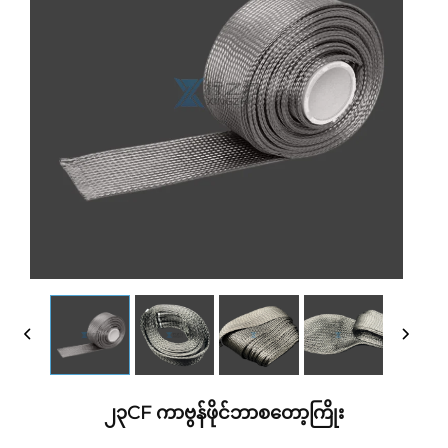
၂၃CF ကာဗွန်ဖိုင်ဘာစတော့ကြိုး