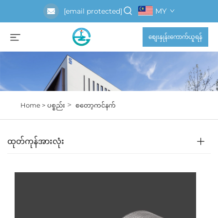
MY
[email protected]
စျေးနှုန်းကောက်ယူရန်
>
Home >
ပစ္စည်း
စတော့ကင်နက်
ထုတ်ကုန်အားလုံး