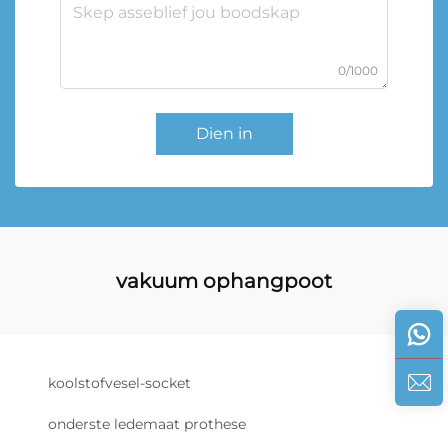
0/1000
Dien in
vakuum ophangpoot
koolstofvesel-socket
onderste ledemaat prothese