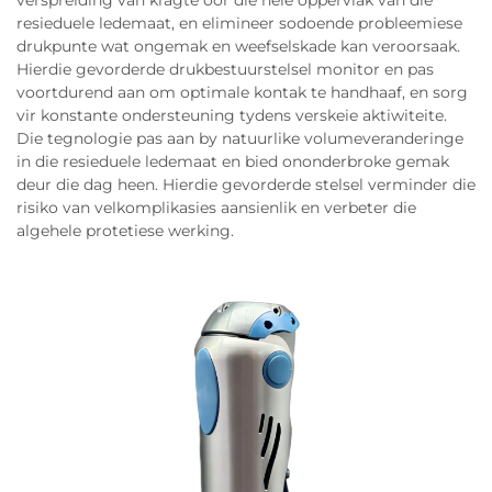
verspreiding van kragte oor die hele oppervlak van die
resieduele ledemaat, en elimineer sodoende probleemiese
drukpunte wat ongemak en weefselskade kan veroorsaak.
Hierdie gevorderde drukbestuurstelsel monitor en pas
voortdurend aan om optimale kontak te handhaaf, en sorg
vir konstante ondersteuning tydens verskeie aktiwiteite.
Die tegnologie pas aan by natuurlike volumeveranderinge
in die resieduele ledemaat en bied ononderbroke gemak
deur die dag heen. Hierdie gevorderde stelsel verminder die
risiko van velkomplikasies aansienlik en verbeter die
algehele protetiese werking.