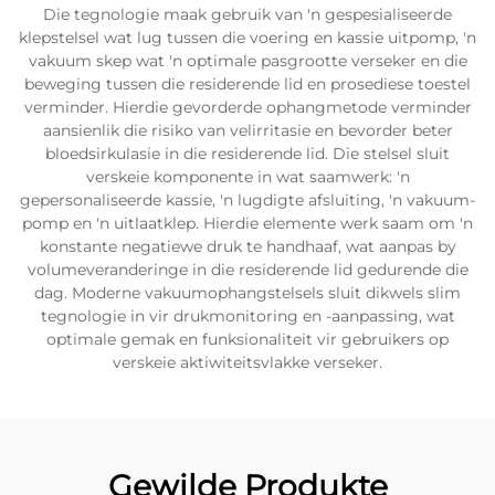
Die tegnologie maak gebruik van 'n gespesialiseerde
klepstelsel wat lug tussen die voering en kassie uitpomp, 'n
vakuum skep wat 'n optimale pasgrootte verseker en die
beweging tussen die residerende lid en prosediese toestel
verminder. Hierdie gevorderde ophangmetode verminder
aansienlik die risiko van velirritasie en bevorder beter
bloedsirkulasie in die residerende lid. Die stelsel sluit
verskeie komponente in wat saamwerk: 'n
gepersonaliseerde kassie, 'n lugdigte afsluiting, 'n vakuum-
pomp en 'n uitlaatklep. Hierdie elemente werk saam om 'n
konstante negatiewe druk te handhaaf, wat aanpas by
volumeveranderinge in die residerende lid gedurende die
dag. Moderne vakuumophangstelsels sluit dikwels slim
tegnologie in vir drukmonitoring en -aanpassing, wat
optimale gemak en funksionaliteit vir gebruikers op
verskeie aktiwiteitsvlakke verseker.
Gewilde Produkte