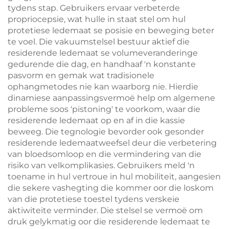
tydens stap. Gebruikers ervaar verbeterde
propriocepsie, wat hulle in staat stel om hul
protetiese ledemaat se posisie en beweging beter
te voel. Die vakuumstelsel bestuur aktief die
residerende ledemaat se volumeveranderinge
gedurende die dag, en handhaaf 'n konstante
pasvorm en gemak wat tradisionele
ophangmetodes nie kan waarborg nie. Hierdie
dinamiese aanpassingsvermoë help om algemene
probleme soos 'pistoning' te voorkom, waar die
residerende ledemaat op en af in die kassie
beweeg. Die tegnologie bevorder ook gesonder
residerende ledemaatweefsel deur die verbetering
van bloedsomloop en die vermindering van die
risiko van velkomplikasies. Gebruikers meld 'n
toename in hul vertroue in hul mobiliteit, aangesien
die sekere vashegting die kommer oor die loskom
van die protetiese toestel tydens verskeie
aktiwiteite verminder. Die stelsel se vermoë om
druk gelykmatig oor die residerende ledemaat te