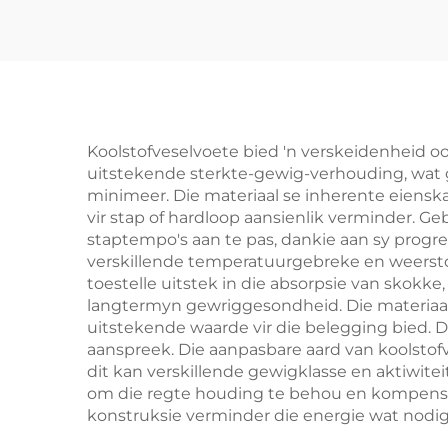
Koolstofveselvoete bied 'n verskeidenheid oor
uitstekende sterkte-gewig-verhouding, wat
minimeer. Die materiaal se inherente eiensk
vir stap of hardloop aansienlik verminder. Ge
staptempo's aan te pas, dankie aan sy progr
verskillende temperatuurgebreke en weerstoe
toestelle uitstek in die absorpsie van skokke
langtermyn gewriggesondheid. Die materiaal
uitstekende waarde vir die belegging bied.
aanspreek. Die aanpasbare aard van koolstof
dit kan verskillende gewigklasse en aktiwit
om die regte houding te behou en kompense
konstruksie verminder die energie wat nodig 