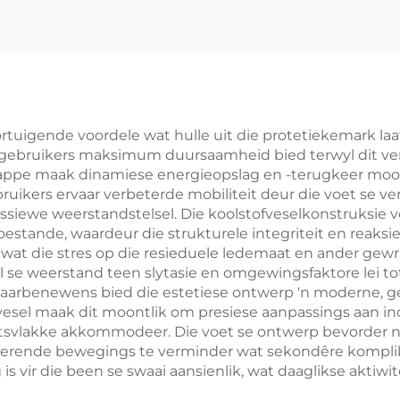
tuigende voordele wat hulle uit die protetiekemark laat 
 gebruikers maksimum duursaamheid bied terwyl dit ve
appe maak dinamiese energieopslag en -terugkeer moont
bruikers ervaar verbeterde mobiliteit deur die voet se 
essiewe weerstandstelsel. Die koolstofveselkonstruksie 
stande, waardeur die strukturele integriteit en reaks
, wat die stres op die resieduele ledemaat en ander gew
 se weerstand teen slytasie en omgewingsfaktore lei t
 Daarbenewens bied die estetiese ontwerp 'n moderne, 
vesel maak dit moontlik om presiese aanpassings aan in
eitsvlakke akkommodeer. Die voet se ontwerp bevorder 
rende bewegings te verminder wat sekondêre komplikas
is vir die been se swaai aansienlik, wat daaglikse akti