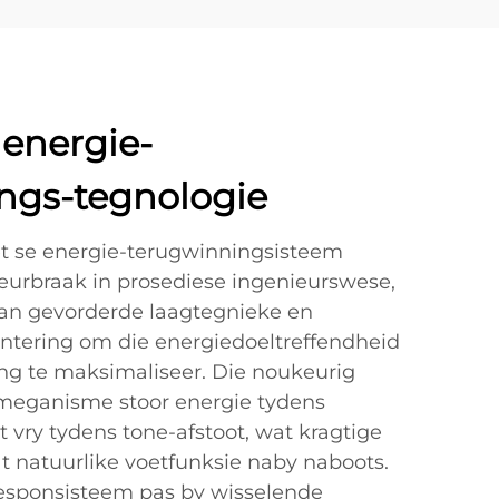
 energie-
ngs-tegnologie
et se energie-terugwinningsisteem
eurbraak in prosediese ingenieurswese,
an gevorderde laagtegnieke en
iëntering om die energiedoeltreffendheid
g te maksimaliseer. Die noukeurig
-meganisme stoor energie tydens
t vry tydens tone-afstoot, wat kragtige
t natuurlike voetfunksie naby naboots.
esponsisteem pas by wisselende