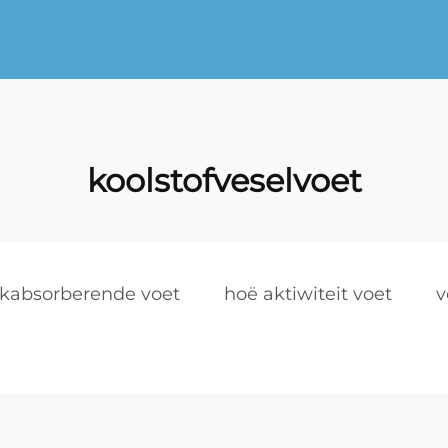
koolstofveselvoet
kabsorberende voet
hoë aktiwiteit voet
v