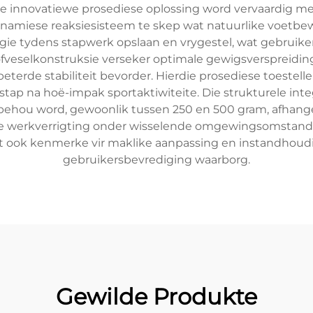
e innovatiewe prosediese oplossing word vervaardig me
namiese reaksiesisteem te skep wat natuurlike voetbewe
gie tydens stapwerk opslaan en vrygestel, wat gebruiker
fveselkonstruksie verseker optimale gewigsverspreidin
terde stabiliteit bevorder. Hierdie prosediese toestel
 stap na hoë-impak sportaktiwiteite. Die strukturele int
ehou word, gewoonlik tussen 250 en 500 gram, afhange
e werkverrigting onder wisselende omgewingsomstandig
uit ook kenmerke vir maklike aanpassing en instandhoud
gebruikersbevrediging waarborg.
Gewilde Produkte