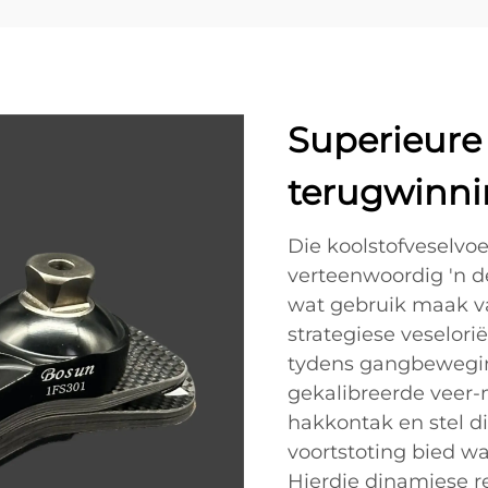
Superieure
terugwinni
Die koolstofveselvo
verteenwoordig 'n d
wat gebruik maak v
strategiese veselor
tydens gangbewegin
gekalibreerde veer
hakkontak en stel di
voortstoting bied wa
Hierdie dinamiese r