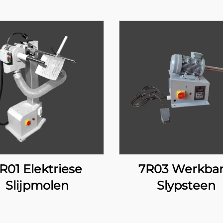
R01 Elektriese
7R03 Werkba
Slijpmolen
Slypsteen