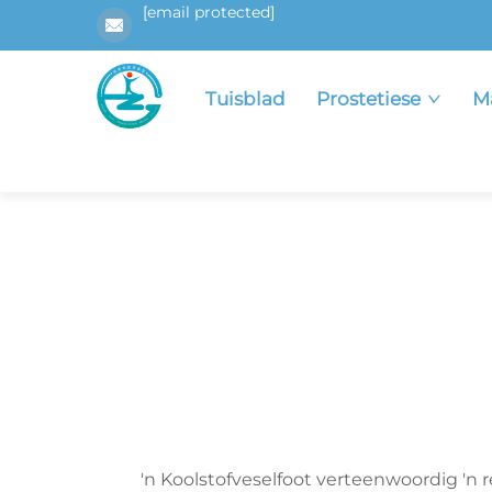
[email protected]
Tuisblad
Prostetiese
M
'n Koolstofveselfoot verteenwoordig 'n