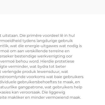
uitstaan. Die primêre voordeel lê in hul
rmoeidheid tydens langdurige gebruik
lik, wat die energie-uitgawes wat nodig is
vermoë om aan verskillende terreine en
verseker bestendige werkverrigting oor
ievermoë behou word. Hierdie protetiese
rigte verminder, wat bydra tot beter
ot verlengde produk lewensduur, wat
gestroomlynde voorkoms wat baie gebruikers
dividuele gebruikersbehoeftes te maak, en
natuurlike gangpatrone, wat gebruikers help
ies kan veroorsaak. Die liggewig
witeite makliker en minder vermoeiend maak.