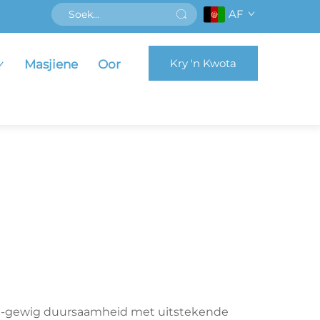
AF
Kry 'n Kwota
Masjiene
Oor
 lig-gewig duursaamheid met uitstekende