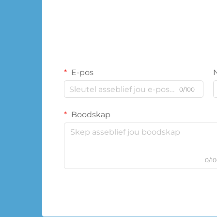
E-pos
0/100
Boodskap
0/1