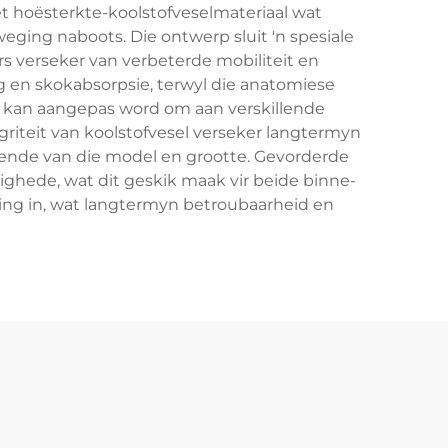
t hoësterkte-koolstofveselmateriaal wat
ging naboots. Die ontwerp sluit 'n spesiale
s verseker van verbeterde mobiliteit en
g en skokabsorpsie, terwyl die anatomiese
le kan aangepas word om aan verskillende
egriteit van koolstofvesel verseker langtermyn
nde van die model en grootte. Gevorderde
hede, wat dit geskik maak vir beide binne-
ing in, wat langtermyn betroubaarheid en