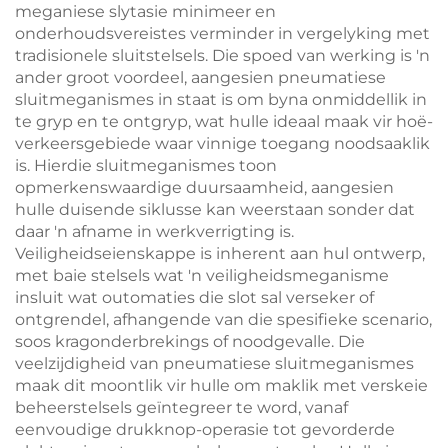
meganiese slytasie minimeer en
onderhoudsvereistes verminder in vergelyking met
tradisionele sluitstelsels. Die spoed van werking is 'n
ander groot voordeel, aangesien pneumatiese
sluitmeganismes in staat is om byna onmiddellik in
te gryp en te ontgryp, wat hulle ideaal maak vir hoë-
verkeersgebiede waar vinnige toegang noodsaaklik
is. Hierdie sluitmeganismes toon
opmerkenswaardige duursaamheid, aangesien
hulle duisende siklusse kan weerstaan sonder dat
daar 'n afname in werkverrigting is.
Veiligheidseienskappe is inherent aan hul ontwerp,
met baie stelsels wat 'n veiligheidsmeganisme
insluit wat outomaties die slot sal verseker of
ontgrendel, afhangende van die spesifieke scenario,
soos kragonderbrekings of noodgevalle. Die
veelzijdigheid van pneumatiese sluitmeganismes
maak dit moontlik vir hulle om maklik met verskeie
beheerstelsels geïntegreer te word, vanaf
eenvoudige drukknop-operasie tot gevorderde