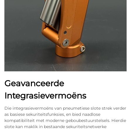
Geavanceerde
Integrasievermoëns
Die integrasievermoëns van pneumetiese slote strek verder
as basiese sekuriteitsfunksies, en bied naadlose
kompatibiliteit met moderne geboubestuurstelsels. Hierdie
slote kan maklik in bestaande sekuriteitsnetwerke