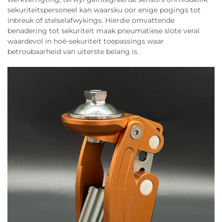
sekuriteitspersoneel kan waarsku oor enige pogings tot
inbreuk of stelselafwykings. Hierdie omvattende
benadering tot sekuriteit maak pneumatiese slote veral
waardevol in hoë-sekuriteit toepassings waar
betroubaarheid van uiterste belang is.