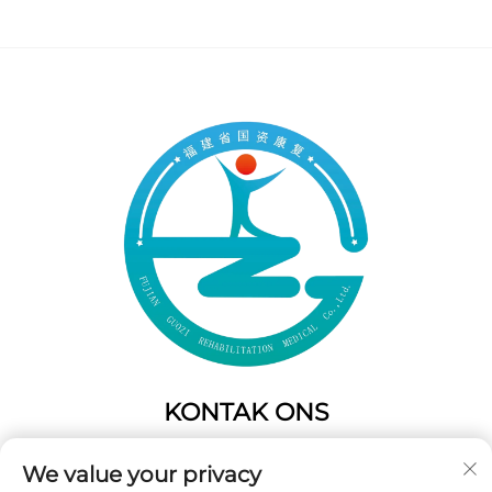
KONTAK ONS
Add: 50 Gaofeng Suid Laan,Weste Poort
We value your privacy
Fuzhou,Fujian,China