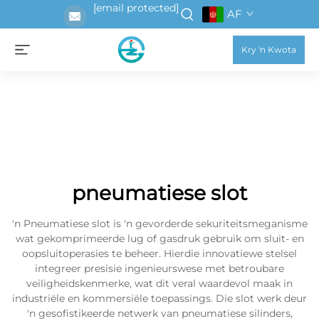
[email protected]
AF
Kry 'n Kwota
pneumatiese slot
'n Pneumatiese slot is 'n gevorderde sekuriteitsmeganisme
wat gekomprimeerde lug of gasdruk gebruik om sluit- en
oopsluitoperasies te beheer. Hierdie innovatiewe stelsel
integreer presisie ingenieurswese met betroubare
veiligheidskenmerke, wat dit veral waardevol maak in
industriële en kommersiële toepassings. Die slot werk deur
'n gesofistikeerde netwerk van pneumatiese silinders,