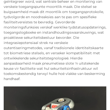
geïntegreer word, wat sentrale beheer en monitering van
verskeie toegangspunte moontlik maak. Die stelsel se
buigsaamheid maak dit moontlik om toegangsprotokolle,
tydvolgorde en noodreaksies aan te pas om spesifieke
fasiliteitvereistes te bevredig. Gevorderde
moniteringsfunksies verskaf werklike tydstatusopdaterings,
toegangslogboeke en instandhoudingswaarskuwings, wat
proaktiewe sekuriteitsbestuur bevorder. Die
integrasiepotensiaal strek na verskeie
outentiseringmetodes, vanaf tradisionele identiteitskaarte
tot biometriese stelsels, en verseker kompatibiliteit met
ontwikkelende sekuriteitstegnologieë. Hierdie
aanpasbaarheid maak pneumetiese slote 'n uitstekende
keuse vir fasiliteite wat hul sekuriteitsinfrastruktuur wil
toekomsbestendig terwyl hulle hoë vlakke van beskerming
handhaaf.