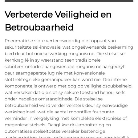
Verbeterde Veiligheid en
Betroubaarheid
Pneumatiese slote verteenwoordig die toppunt van
sekuriteitstelsel-innovasie, wat ongeëwenaarde beskerming
bied deur hul unieke werking meganisme. Die stelsel se
kernkrag lê in sy weerstand teen tradisionele
saboteermetodes, aangesien die meganisme aangedryf
deur saamgeperste lug nie met konvensionele
slottrektegnieke gemanipuleer kan word nie. Die interne
komponente is ontwerp met oog op veiligheidsdubbelheid,
wat verseker dat die slot sy sekure toestand behou, selfs
onder nadelige omstandighede. Die stelsel se
betroubaarheid word verder versterk deur sy eenvoudige
werksbeginsel, wat die aantal moontlike foutpunte
verminder in vergelyking met komplekse elektroniese of
meganiese stelsels. Daaglikse drukmonitering en
outomatiese stelseltoetse verseker bestendige
werkverrigting, terwyl geïntegreerde sensors onmiddellik