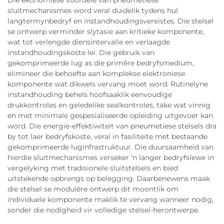
Die ekonomiese voordele van pneumetiese
sluitmechanismes word veral duidelik tydens hul
langtermynbedryf en instandhoudingsvereistes. Die stelsel
se ontwerp verminder slytasie aan kritieke komponente,
wat tot verlengde diensintervalle en verlaagde
instandhoudingskoste lei. Die gebruik van
gekomprimeerde lug as die primêre bedryfsmedium,
elimineer die behoefte aan komplekse elektroniese
komponente wat dikwels vervang moet word. Rutinelyne
instandhouding behels hoofsaaklik eenvoudige
drukkontroles en geledelike sealkontroles, take wat vinnig
en met minimale gespesialiseerde opleiding uitgevoer kan
word. Die energie-effektiwiteit van pneumetiese stelsels dra
by tot laer bedryfskoste, veral in fasiliteite met bestaande
gekomprimeerde luginfrastruktuur. Die duursaamheid van
hierdie sluitmechanismes verseker 'n langer bedryfslewe in
vergelyking met tradisionele sluitstelsels en bied
uitstekende opbrengs op belegging. Daarbenewens maak
die stelsel se modulêre ontwerp dit moontlik om
individuele komponente maklik te vervang wanneer nodig,
sonder die nodigheid vir volledige stelsel-herontwerpe.