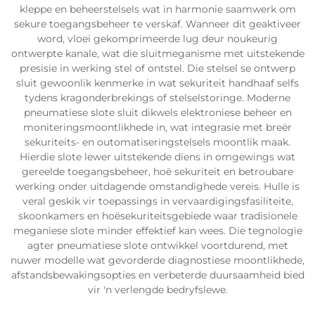
kleppe en beheerstelsels wat in harmonie saamwerk om
sekure toegangsbeheer te verskaf. Wanneer dit geaktiveer
word, vloei gekomprimeerde lug deur noukeurig
ontwerpte kanale, wat die sluitmeganisme met uitstekende
presisie in werking stel of ontstel. Die stelsel se ontwerp
sluit gewoonlik kenmerke in wat sekuriteit handhaaf selfs
tydens kragonderbrekings of stelselstoringe. Moderne
pneumatiese slote sluit dikwels elektroniese beheer en
moniteringsmoontlikhede in, wat integrasie met breër
sekuriteits- en outomatiseringstelsels moontlik maak.
Hierdie slote lewer uitstekende diens in omgewings wat
gereelde toegangsbeheer, hoë sekuriteit en betroubare
werking onder uitdagende omstandighede vereis. Hulle is
veral geskik vir toepassings in vervaardigingsfasiliteite,
skoonkamers en hoësekuriteitsgebiede waar tradisionele
meganiese slote minder effektief kan wees. Die tegnologie
agter pneumatiese slote ontwikkel voortdurend, met
nuwer modelle wat gevorderde diagnostiese moontlikhede,
afstandsbewakingsopties en verbeterde duursaamheid bied
vir 'n verlengde bedryfslewe.