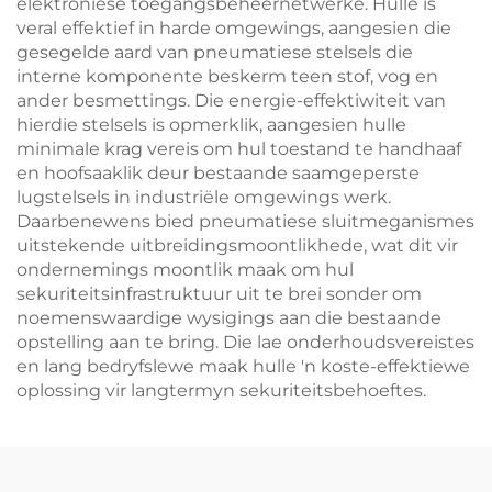
elektroniese toegangsbeheernetwerke. Hulle is
veral effektief in harde omgewings, aangesien die
gesegelde aard van pneumatiese stelsels die
interne komponente beskerm teen stof, vog en
ander besmettings. Die energie-effektiwiteit van
hierdie stelsels is opmerklik, aangesien hulle
minimale krag vereis om hul toestand te handhaaf
en hoofsaaklik deur bestaande saamgeperste
lugstelsels in industriële omgewings werk.
Daarbenewens bied pneumatiese sluitmeganismes
uitstekende uitbreidingsmoontlikhede, wat dit vir
ondernemings moontlik maak om hul
sekuriteitsinfrastruktuur uit te brei sonder om
noemenswaardige wysigings aan die bestaande
opstelling aan te bring. Die lae onderhoudsvereistes
en lang bedryfslewe maak hulle 'n koste-effektiewe
oplossing vir langtermyn sekuriteitsbehoeftes.