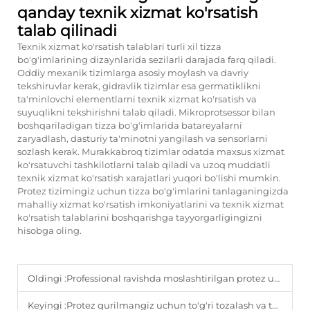
qanday texnik xizmat ko'rsatish
talab qilinadi
Texnik xizmat ko'rsatish talablari turli xil tizza
bo'g'imlarining dizaynlarida sezilarli darajada farq qiladi.
Oddiy mexanik tizimlarga asosiy moylash va davriy
tekshiruvlar kerak, gidravlik tizimlar esa germatiklikni
ta'minlovchi elementlarni texnik xizmat ko'rsatish va
suyuqlikni tekshirishni talab qiladi. Mikroprotsessor bilan
boshqariladigan tizza bo'g'imlarida batareyalarni
zaryadlash, dasturiy ta'minotni yangilash va sensorlarni
sozlash kerak. Murakkabroq tizimlar odatda maxsus xizmat
ko'rsatuvchi tashkilotlarni talab qiladi va uzoq muddatli
texnik xizmat ko'rsatish xarajatlari yuqori bo'lishi mumkin.
Protez tizimingiz uchun tizza bo'g'imlarini tanlaganingizda
mahalliy xizmat ko'rsatish imkoniyatlarini va texnik xizmat
ko'rsatish talablarini boshqarishga tayyorgarligingizni
hisobga oling.
Oldingi :
Professional ravishda moslashtirilgan protez uzun muddatli tushish va bo'g'im sog'lig'ini qanday yaxshilaydi?
Keyingi :
Protez qurilmangiz uchun to'g'ri tozalash va texnik xizmat ko'rsatish tartibini qanday o'rnatish kerak?