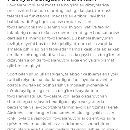
Foydalanuvchilarni mos tizza bo'g'imlari dizaynlariga
moslashtirish uchun ularning faolligi darajasi, turmush
talablari va funktsional maqsadlari e'tiborli ravishda
baholanadi. Sog'liqni saqlash mutaxassislari
foydalanuvchilarni ularning yurish qobiliyati va faolligi
talablariga qarab toifalash uchun o'rnatilgan harakatlanish
darajasi tizimlaridan foydalanadi. Bu baholashlar yurish
tezligi, relyefni bosib o'tish qobiliyati, dam olish vaqtida
amalga oshiriladigan faoliyatlar hamda kasbiy talablar kabi
omillarni hisobga oladi va shu asosda qaysi tizza bo'g'imlari
dizaynlari alohida foydalanuvchilarga eng yaxshi xizmat
qilishini aniqlaydi.
Sport bilan shug'ullanadigan, talabqo'r kasblarga ega yoki
turli xil relyefda harakatlanadigan faol foydalanuvchilar
odatda murakkab boshqarish va moslashuvchanlikni
ta'minlaydigan ilg'or tizza bo'g'im dizaynlaridan
foydalanishadi. Bu foydalanuvchilarga o'zgaruvchan
sharoitlarga tez javob beradigan, qiyin vaziyatlarda
barqarorlik va javobdo'zlikni ta'minlaydigan tizimlar kerak.
Aksincha, cheklangan harakatchanlikka ega yoki asosan
ichki joylarda yashovchi foydalanuvchilar o'z ehtiyojlarini
qo'shimcha murakkabliksiz, soddaroq va ishonchliroq
dizaynlarga ega tizimlar yordamida qondirishlari mumkin.