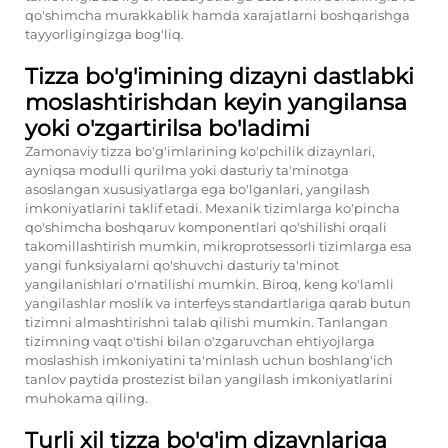
qo'shimcha murakkablik hamda xarajatlarni boshqarishga
tayyorligingizga bog'liq.
Tizza bo'g'imining dizayni dastlabki
moslashtirishdan keyin yangilansa
yoki o'zgartirilsa bo'ladimi
Zamonaviy tizza bo'g'imlarining ko'pchilik dizaynlari,
ayniqsa modulli qurilma yoki dasturiy ta'minotga
asoslangan xususiyatlarga ega bo'lganlari, yangilash
imkoniyatlarini taklif etadi. Mexanik tizimlarga ko'pincha
qo'shimcha boshqaruv komponentlari qo'shilishi orqali
takomillashtirish mumkin, mikroprotsessorli tizimlarga esa
yangi funksiyalarni qo'shuvchi dasturiy ta'minot
yangilanishlari o'rnatilishi mumkin. Biroq, keng ko'lamli
yangilashlar moslik va interfeys standartlariga qarab butun
tizimni almashtirishni talab qilishi mumkin. Tanlangan
tizimning vaqt o'tishi bilan o'zgaruvchan ehtiyojlarga
moslashish imkoniyatini ta'minlash uchun boshlang'ich
tanlov paytida prostezist bilan yangilash imkoniyatlarini
muhokama qiling.
Turli xil tizza bo'g'im dizaynlariga