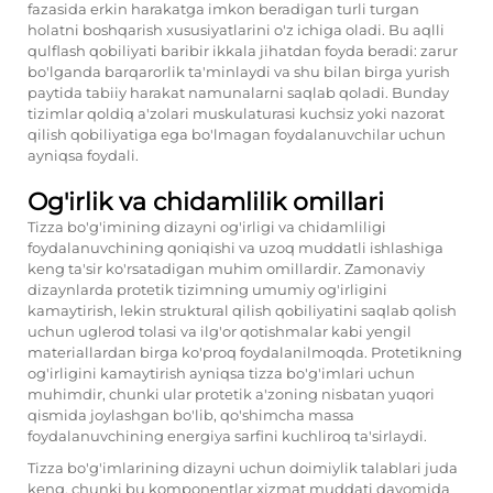
fazasida erkin harakatga imkon beradigan turli turgan
holatni boshqarish xususiyatlarini o'z ichiga oladi. Bu aqlli
qulflash qobiliyati baribir ikkala jihatdan foyda beradi: zarur
bo'lganda barqarorlik ta'minlaydi va shu bilan birga yurish
paytida tabiiy harakat namunalarni saqlab qoladi. Bunday
tizimlar qoldiq a'zolari muskulaturasi kuchsiz yoki nazorat
qilish qobiliyatiga ega bo'lmagan foydalanuvchilar uchun
ayniqsa foydali.
Og'irlik va chidamlilik omillari
Tizza bo'g'imining dizayni og'irligi va chidamliligi
foydalanuvchining qoniqishi va uzoq muddatli ishlashiga
keng ta'sir ko'rsatadigan muhim omillardir. Zamonaviy
dizaynlarda protetik tizimning umumiy og'irligini
kamaytirish, lekin struktural qilish qobiliyatini saqlab qolish
uchun uglerod tolasi va ilg'or qotishmalar kabi yengil
materiallardan birga ko'proq foydalanilmoqda. Protetikning
og'irligini kamaytirish ayniqsa tizza bo'g'imlari uchun
muhimdir, chunki ular protetik a'zoning nisbatan yuqori
qismida joylashgan bo'lib, qo'shimcha massa
foydalanuvchining energiya sarfini kuchliroq ta'sirlaydi.
Tizza bo'g'imlarining dizayni uchun doimiylik talablari juda
keng, chunki bu komponentlar xizmat muddati davomida