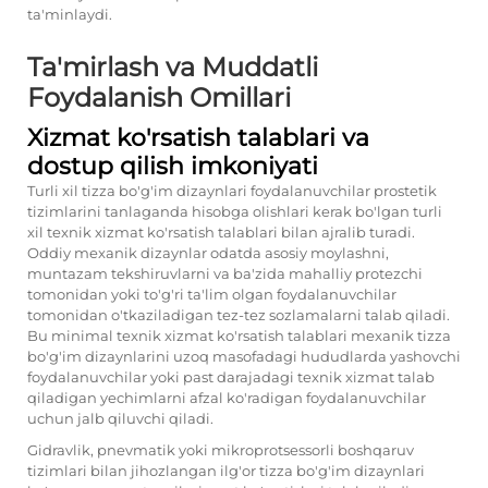
ta'minlaydi.
Ta'mirlash va Muddatli
Foydalanish Omillari
Xizmat ko'rsatish talablari va
dostup qilish imkoniyati
Turli xil tizza bo'g'im dizaynlari foydalanuvchilar prostetik
tizimlarini tanlaganda hisobga olishlari kerak bo'lgan turli
xil texnik xizmat ko'rsatish talablari bilan ajralib turadi.
Oddiy mexanik dizaynlar odatda asosiy moylashni,
muntazam tekshiruvlarni va ba'zida mahalliy protezchi
tomonidan yoki to'g'ri ta'lim olgan foydalanuvchilar
tomonidan o'tkaziladigan tez-tez sozlamalarni talab qiladi.
Bu minimal texnik xizmat ko'rsatish talablari mexanik tizza
bo'g'im dizaynlarini uzoq masofadagi hududlarda yashovchi
foydalanuvchilar yoki past darajadagi texnik xizmat talab
qiladigan yechimlarni afzal ko'radigan foydalanuvchilar
uchun jalb qiluvchi qiladi.
Gidravlik, pnevmatik yoki mikroprotsessorli boshqaruv
tizimlari bilan jihozlangan ilg'or tizza bo'g'im dizaynlari