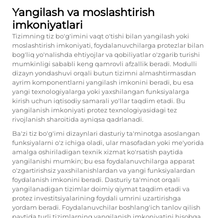
Yangilash va moslashtirish
imkoniyatlari
Tizimning tiz bo'g'imini vaqt o'tishi bilan yangilash yoki
moslashtirish imkoniyati, foydalanuvchilarga protezlar bilan
bog'liq yo'nalishda ehtiyojlar va qobiliyatlar o'zgarib turishi
mumkinligi sababli keng qamrovli afzallik beradi. Modulli
dizayn yondashuvi orqali butun tizimni almashtirmasdan
ayrim komponentlarni yangilash imkonini beradi, bu esa
yangi texnologiyalarga yoki yaxshilangan funksiyalarga
kirish uchun iqtisodiy samarali yo'llar taqdim etadi. Bu
yangilanish imkoniyati protez texnologiyasidagi tez
rivojlanish sharoitida ayniqsa qadrlanadi.
Ba'zi tiz bo'g'imi dizaynlari dasturiy ta'minotga asoslangan
funksiyalarni o'z ichiga oladi, ular masofadan yoki me'yorida
amalga oshiriladigan texnik xizmat ko'rsatish paytida
yangilanishi mumkin; bu esa foydalanuvchilarga apparat
o'zgartirishsiz yaxshilanishlardan va yangi funksiyalardan
foydalanish imkonini beradi. Dasturiy ta'minot orqali
yangilanadigan tizimlar doimiy qiymat taqdim etadi va
protez investitsiyalarining foydali umrini uzartirishga
yordam beradi. Foydalanuvchilar boshlang'ich tanlov qilish
paytida turli tizimlarning yangilanish imkoniyatini hisobga