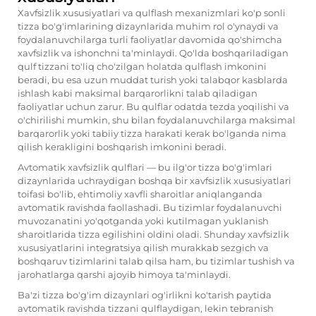
Xavfsizlik xususiyatlari va qulflash mexanizmlari ko'p sonli
tizza bo'g'imlarining dizaynlarida muhim rol o'ynaydi va
foydalanuvchilarga turli faoliyatlar davomida qo'shimcha
xavfsizlik va ishonchni ta'minlaydi. Qo'lda boshqariladigan
qulf tizzani to'liq cho'zilgan holatda qulflash imkonini
beradi, bu esa uzun muddat turish yoki talabqor kasblarda
ishlash kabi maksimal barqarorlikni talab qiladigan
faoliyatlar uchun zarur. Bu qulflar odatda tezda yoqilishi va
o'chirilishi mumkin, shu bilan foydalanuvchilarga maksimal
barqarorlik yoki tabiiy tizza harakati kerak bo'lganda nima
qilish kerakligini boshqarish imkonini beradi.
Avtomatik xavfsizlik qulflari — bu ilg'or tizza bo'g'imlari
dizaynlarida uchraydigan boshqa bir xavfsizlik xususiyatlari
toifasi bo'lib, ehtimoliy xavfli sharoitlar aniqlanganda
avtomatik ravishda faollashadi. Bu tizimlar foydalanuvchi
muvozanatini yo'qotganda yoki kutilmagan yuklanish
sharoitlarida tizza egilishini oldini oladi. Shunday xavfsizlik
xususiyatlarini integratsiya qilish murakkab sezgich va
boshqaruv tizimlarini talab qilsa ham, bu tizimlar tushish va
jarohatlarga qarshi ajoyib himoya ta'minlaydi.
Ba'zi tizza bo'g'im dizaynlari og'irlikni ko'tarish paytida
avtomatik ravishda tizzani qulflaydigan, lekin tebranish