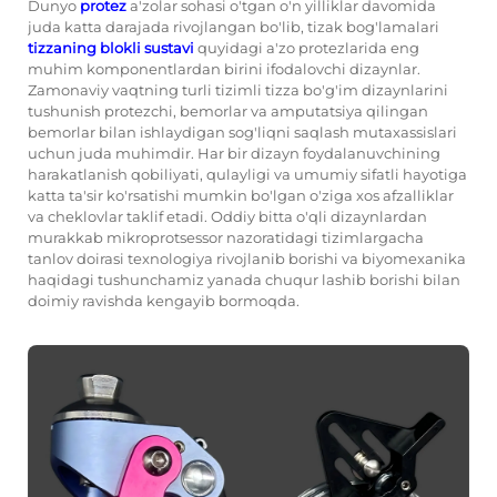
Dunyo
protez
a'zolar sohasi o'tgan o'n yilliklar davomida
juda katta darajada rivojlangan bo'lib, tizak bog'lamalari
tizzaning blokli sustavi
quyidagi a'zo protezlarida eng
muhim komponentlardan birini ifodalovchi dizaynlar.
Zamonaviy vaqtning turli tizimli tizza bo'g'im dizaynlarini
tushunish protezchi, bemorlar va amputatsiya qilingan
bemorlar bilan ishlaydigan sog'liqni saqlash mutaxassislari
uchun juda muhimdir. Har bir dizayn foydalanuvchining
harakatlanish qobiliyati, qulayligi va umumiy sifatli hayotiga
katta ta'sir ko'rsatishi mumkin bo'lgan o'ziga xos afzalliklar
va cheklovlar taklif etadi. Oddiy bitta o'qli dizaynlardan
murakkab mikroprotsessor nazoratidagi tizimlargacha
tanlov doirasi texnologiya rivojlanib borishi va biyomexanika
haqidagi tushunchamiz yanada chuqur lashib borishi bilan
doimiy ravishda kengayib bormoqda.