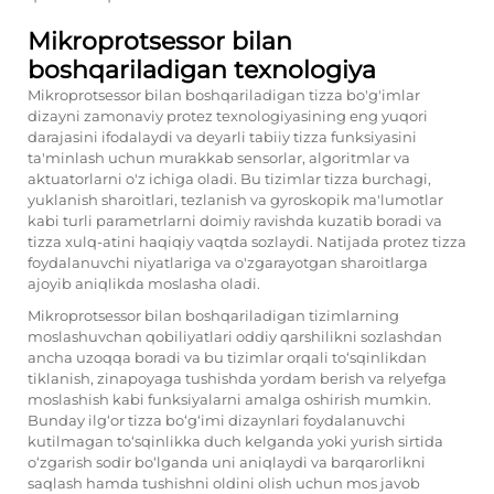
Mikroprotsessor bilan
boshqariladigan texnologiya
Mikroprotsessor bilan boshqariladigan tizza bo'g'imlar
dizayni zamonaviy protez texnologiyasining eng yuqori
darajasini ifodalaydi va deyarli tabiiy tizza funksiyasini
ta'minlash uchun murakkab sensorlar, algoritmlar va
aktuatorlarni o'z ichiga oladi. Bu tizimlar tizza burchagi,
yuklanish sharoitlari, tezlanish va gyroskopik ma'lumotlar
kabi turli parametrlarni doimiy ravishda kuzatib boradi va
tizza xulq-atini haqiqiy vaqtda sozlaydi. Natijada protez tizza
foydalanuvchi niyatlariga va o'zgarayotgan sharoitlarga
ajoyib aniqlikda moslasha oladi.
Mikroprotsessor bilan boshqariladigan tizimlarning
moslashuvchan qobiliyatlari oddiy qarshilikni sozlashdan
ancha uzoqqa boradi va bu tizimlar orqali to‘sqinlikdan
tiklanish, zinapoyaga tushishda yordam berish va relyefga
moslashish kabi funksiyalarni amalga oshirish mumkin.
Bunday ilg‘or tizza bo‘g‘imi dizaynlari foydalanuvchi
kutilmagan to‘sqinlikka duch kelganda yoki yurish sirtida
o‘zgarish sodir bo‘lganda uni aniqlaydi va barqarorlikni
saqlash hamda tushishni oldini olish uchun mos javob