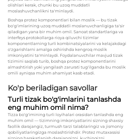
olishlari kerak, chunki bu uzoq muddatli
moslashuvchanlikni ta'minlaydi.
Boshqa protez komponentlari bilan moslik — bu tizak
bo'g'imlarining uzoq muddatli moslanuvchanligiga ta'sir
qiladigan yana bir muhim omil. Sanoat standartlariga va
interfeys protokollarga rioya qiluvchi tizimlar
komponentlarning turli kombinatsiyalarini va kelajakdagi
o'zgarishlarni amalga oshirishda kengroq moslik
imkoniyatini ta'minlaydi. Foydalanuvchilar mavjud tizak
tizimini saqlab turib, boshqa protez komponentlarini
almashtirish yoki yangilash zarurati tug'ilganda bu moslik
omili ayniqsa muhim ahamiyat kasb etadi.
Ko'p beriladigan savollar
Turli tizak bo'g'imlarini tanlashda
eng muhim omil nima?
Tizza bo'g'imining turli loyihalari orasidan tanlashda eng
muhim omil — tizimning imkoniyatlarini sizning shaxsiy
faollik darajangiz, turmush tarzi talablaringiz va jismoniy
qobiliyatlaringizga moslashtirishdir. Protez mutaxassisi
sizning harakatlanish darajangizni, kuchingizni,