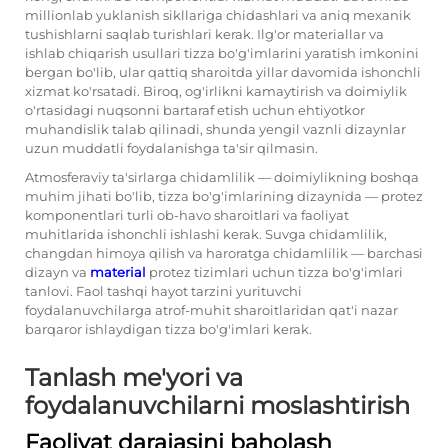
millionlab yuklanish sikllariga chidashlari va aniq mexanik
tushishlarni saqlab turishlari kerak. Ilg'or materiallar va
ishlab chiqarish usullari tizza bo'g'imlarini yaratish imkonini
bergan bo'lib, ular qattiq sharoitda yillar davomida ishonchli
xizmat ko'rsatadi. Biroq, og'irlikni kamaytirish va doimiylik
o'rtasidagi nuqsonni bartaraf etish uchun ehtiyotkor
muhandislik talab qilinadi, shunda yengil vaznli dizaynlar
uzun muddatli foydalanishga ta'sir qilmasin.
Atmosferaviy ta'sirlarga chidamlilik — doimiylikning boshqa
muhim jihati bo'lib,
tizza bo'g'imlarining dizaynida
— protez
komponentlari turli ob-havo sharoitlari va faoliyat
muhitlarida ishonchli ishlashi kerak. Suvga chidamlilik,
changdan himoya qilish va haroratga chidamlilik — barchasi
dizayn va
material
protez tizimlari uchun tizza bo'g'imlari
tanlovi. Faol tashqi hayot tarzini yurituvchi
foydalanuvchilarga atrof-muhit sharoitlaridan qat'i nazar
barqaror ishlaydigan tizza bo'g'imlari kerak.
Tanlash me'yori va
foydalanuvchilarni moslashtirish
Faoliyat darajasini baholash