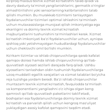
ko'proq maxsus texnik xizmat ko'rsatishni talab qiladi va
davriy dasturiy ta'minot yangilanishlarini, germatik o'ringlar
almashtirilishini yoki sensorlarning kalibrlanishini talab
qilishi mumkin. Bu murakkab tizimlarni tanlayotgan
foydalanuvchilar tizimlari optimal ishlashini ta'minlash
uchun mutaxassislarga murojaat qilish imkoniyatiga ega
ekanligini va doimiy texnik xizmat ko'rsatish
majburiyatlarini tushunishini ta'minlashlari kerak. Xizmat
ko'rsatish imkoniyati ba'zi foydalanuvchilar uchun, ayniqsa
qishloq yoki yetishmayotgan hududlardagi foydalanuvchilar
uchun cheklovchi omil bo'lishi mumkin.
Ko'rkam tizimlar va ishlab chiqaruvchilarga qarab kafalat
qamqov doirasi hamda ishlab chiqaruvchining qo'llab-
quvvatlash siyosati sezilarli darajada farq qiladi. Ushbu
siyosatlarni tanlashdan oldin tushunish foydalanuvchilarga
uzoq muddatli egallik xarajatlari va xizmat talablari bo'yicha
reja tuzishga yordam beradi. Ba'zi ishlab chiqaruvchilar
muntazam texnik xizmat ko'rsatish, favqulodda ta'mirlash
va komponentlarni yangilashni o'z ichiga olgan keng
qamrovli qo'llab-quvvatlash paketlarini taklif etadi,
boshqalari esa foydalanuvchilarga doimiy texnik xizmat
ko'rsatish va parvarish qilish uchun kengroq mas'uliyat
yuklaydigan asosiy kafolat qamqovini taqdim etadi.