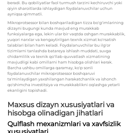
beradi. Bu qobiliyatlar faol turmush tarzini kechiruvchi yoki
qiyin sharoitlarda ishlaydigan foydalanuvchilar uchun
ayniqsa qimmatli.
Mikroprotsessor bilan boshqariladigan tizza bo'g'imlarining
dizayni bugungi kunda mavjud eng murakkab
funksiyalarga ega, lekin ular bir vaqtda oshgan murakkablik,
yuqori narxlar va kengaytirilgan texnik xizmat ko'rsatish
talablari bilan ham keladi. Foydalanuvchilar bu ilg'or
tizimlarni tanlashda batareya ishlash muddati, suvga
chidamlilik va texnik qo'llab-quvvatlash xizmatining
mavjudligi kabi omillarni ham hisobga olishlari kerak.
Barcha ushbu omillarga qaramay, ko'p sonli
foydalanuvchilar mikroprotsessor boshqaruvi
ta'minlaydigan yaxshilangan harakatchanlik va ishonch
qo'shimcha investitsiya va murakkablikni oqlashga yetarli
ekanligini topishadi.
Maxsus dizayn xususiyatlari va
hisobga olinadigan jihatlari
Qulflash mexanizmlari va xavfsizlik
xususiyatlari