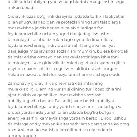
tezliklarida tabiiyroq yurish naqshlarini amalga oshirishga
imkon beradi.
Gidravlik tizza bo'g'imli dizaynlar odatda turli xil faoliyatlar
bilan shug'ullanadigan va protezlarining turli talablarga
mos ravishda javob berishini talab qiladigan faol
foydalanuvchilar uchun yuqori darajadagi ishlashni
ta'minlaydi. Ushbu tizimlardagi suyuqlik dinamikasi
foydalanuvchining individual afzalliklariga va faoliyat
darajasiga mos ravishda sozlanishi mumkin, bu esa bir o'qali
tizimlar erisha olmaydigan shaxsiylashtirilgan ishlashni
ta'minlaydi. Ko'p gidravlik tizimlari og'irlikni tayanch qilish
paytida noxohishli tizza egilishini oldini oluvchi turgan
holatni nazorat qilish funksiyalarini ham o'z ichiga oladi.
Zamonaviy gidravlik va pnevmatik tizimlarning
murakkabligi ularning yurish siklining turli bosqichlarini
ajratib olish va qarshilikni mos ravishda sozlash
qobiliyatigacha boradi. Bu aqlli javob berish qobiliyati
foydalanuvchilarga tabiiy yurish naqshlarini saqlashga va
protez yordamida yurish bilan odatda bog'liq bo'lgan
energiya sarfini kamaytirishga yordam beradi. Biroq, ushbu
tizimlarga oddiy mexanik alternativlarga qaraganda ko'proq
texnik xizmat ko'rsatish talab qilinadi va ular odatda
qimmatroqdir.