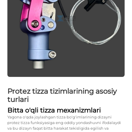
Protez tizza tizimlarining asosiy
turlari
Bitta o'qli tizza mexanizmlari
Yagona o'qda joylashgan tizza bo'g'imlarining dizayni
protez tizza funksiyasiga eng oddiy yondashuvni ifodalaydi
va bu dizayn faqat bitta harakat tekisligida egilish va