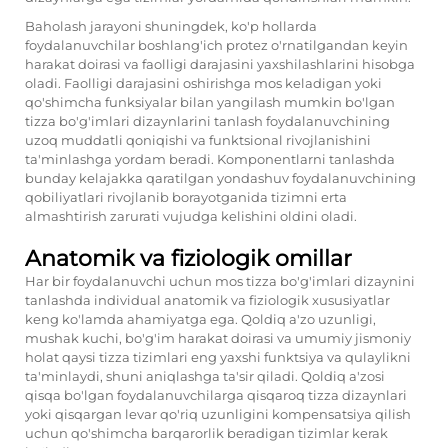
Baholash jarayoni shuningdek, ko'p hollarda
foydalanuvchilar boshlang'ich protez o'rnatilgandan keyin
harakat doirasi va faolligi darajasini yaxshilashlarini hisobga
oladi. Faolligi darajasini oshirishga mos keladigan yoki
qo'shimcha funksiyalar bilan yangilash mumkin bo'lgan
tizza bo'g'imlari dizaynlarini tanlash foydalanuvchining
uzoq muddatli qoniqishi va funktsional rivojlanishini
ta'minlashga yordam beradi. Komponentlarni tanlashda
bunday kelajakka qaratilgan yondashuv foydalanuvchining
qobiliyatlari rivojlanib borayotganida tizimni erta
almashtirish zarurati vujudga kelishini oldini oladi.
Anatomik va fiziologik omillar
Har bir foydalanuvchi uchun mos tizza bo'g'imlari dizaynini
tanlashda individual anatomik va fiziologik xususiyatlar
keng ko'lamda ahamiyatga ega. Qoldiq a'zo uzunligi,
mushak kuchi, bo'g'im harakat doirasi va umumiy jismoniy
holat qaysi tizza tizimlari eng yaxshi funktsiya va qulaylikni
ta'minlaydi, shuni aniqlashga ta'sir qiladi. Qoldiq a'zosi
qisqa bo'lgan foydalanuvchilarga qisqaroq tizza dizaynlari
yoki qisqargan levar qo'riq uzunligini kompensatsiya qilish
uchun qo'shimcha barqarorlik beradigan tizimlar kerak