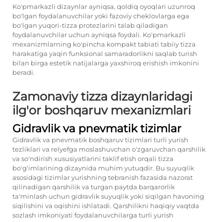
Ko'pmarkazli dizaynlar ayniqsa, qoldiq oyoqlari uzunroq
bo'lgan foydalanuvchilar yoki fazoviy cheklovlarga ega
bo'lgan yuqori-tizza protezlarini talab qiladigan
foydalanuvchilar uchun ayniqsa foydali. Ko'pmarkazli
mexanizmlarning ko'pincha kompakt tabiati tabiiy tizza
harakatiga yaqin funksional samaradorlikni saqlab turish
bilan birga estetik natijalarga yaxshiroq erishish imkonini
beradi.
Zamonaviy tizza dizaynlaridagi
ilg'or boshqaruv mexanizmlari
Gidravlik va pnevmatik tizimlar
Gidravlik va pnevmatik boshqaruv tizimlari turli yurish
tezliklari va relyefga moslashuvchan o'zgaruvchan qarshilik
va so'ndirish xususiyatlarini taklif etish orqali tizza
bo'g'imlarining dizaynida muhim yutuqdir. Bu suyuqlik
asosidagi tizimlar yurishning tebranish fazasida nazorat
qilinadigan qarshilik va turgan paytda barqarorlik
ta'minlash uchun gidravlik suyuqlik yoki siqilgan havoning
siqilishini va oqishini ishlatadi. Qarshilikni haqiqiy vaqtda
sozlash imkoniyati foydalanuvchilarga turli yurish