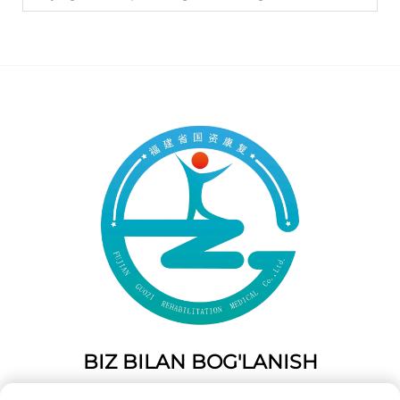
BIZ BILAN BOG'LANISH
Add: 50 Gaofeng Janubiy Lane, G'arbiy Eshik Fuzhou,