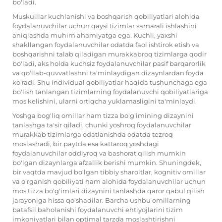
bo'ladi.
Muskuillar kuchlanishi va boshqarish qobiliyatlari alohida
foydalanuvchilar uchun qaysi tizimlar samarali ishlashini
aniqlashda muhim ahamiyatga ega. Kuchli, yaxshi
shakllangan foydalanuvchilar odatda faol ishtirok etish va
boshqarishni talab qiladigan murakkabroq tizimlarga qodir
bo'ladi, aks holda kuchsiz foydalanuvchilar pasif barqarorlik
va qo'llab-quvvatlashni ta'minlaydigan dizaynlardan foyda
ko'radi. Shu individual qobiliyatlar haqida tushunchaga ega
bo'lish tanlangan tizimlarning foydalanuvchi qobiliyatlariga
mos kelishini, ularni ortiqcha yuklamasligini ta'minlaydi.
Yoshga bog'liq omillar ham tizza bo'g'imining dizaynini
tanlashga ta'sir qiladi, chunki yoshroq foydalanuvchilar
murakkab tizimlarga odatlanishda odatda tezroq
moslashadi, bir paytda esa kattaroq yoshdagi
foydalanuvchilar oddiyroq va bashorat qilish mumkin
bo'lgan dizaynlarga afzallik berishi mumkin. Shuningdek,
bir vaqtda mavjud bo'lgan tibbiy sharoitlar, kognitiv omillar
va o'rganish qobiliyati ham alohida foydalanuvchilar uchun
mos tizza bo'g'imlari dizaynini tanlashda qaror qabul qilish
jarayoniga hissa qo'shadilar. Barcha ushbu omillarning
batafsil baholanishi foydalanuvchi ehtiyojlarini tizim
imkoniyatlari bilan optimal tarzda moslashtirishni