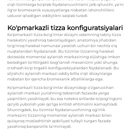
o'qli tizimlarga ko'plab foydalanuvchilarni jalb qiluvchi, ya'ni
ilg'or biomexanik xususiyatlarga nisbatan ishonchlilikni
ustuvor qiladigan oddiylikni saqlab turadi.
Ko'pmarkazli tizza konfiguratsiyalari
Ko'pmarkazli tizza bo'g'imlar dizayni odamning tabiiy tizza
harakatini yaxshiroq takrorlaydigan, anatomiya jihatidan
to'g'riroq harakat namunasi yaratish uchun bir nechta o'q
nuqtalaridan foydalanadi. Bu tizimlar tizzaning harakat
doirasida momental aylanish markazining siljishiga imkon
beradigan to'rttirgakli bog'lanish mexanizmi yoki shunga
o'xshash ko'p tirgakli konfiguratsiyalardan foydalanadi. Bu
siljishchi aylanish markazi oddiy bitta o'qli dizaynlarga
nisbatan bir qancha biomexanik afzalliklarga ega.
Ko'pmarkazli tizza bo'g'imlar dizaynidagi o'zgaruvchan
aylanish markazi yurishning tebranish fazasida yerga
yaqinlikni yaxshilaydi, bu esa notekis sirtlarda to'pog'ingizni
qo'yib yuborish yoki qo'lga kiritish ehtimolini kamaytiradi.
Shuningdek, bu tizimlar foydalanuvchining og'irlik
markazini tizzaning momental aylanish markazi bilan
qulayroq moslashtirish qobiliyati tufayli turgan fazada
yaxshiroq barqarorlik ta'minlaydi.