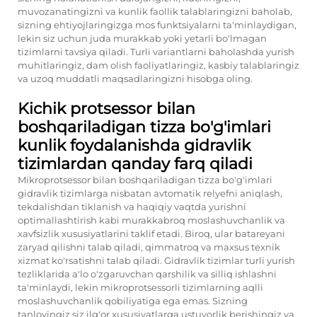
muvozanatingizni va kunlik faollik talablaringizni baholab,
sizning ehtiyojlaringizga mos funktsiyalarni ta'minlaydigan,
lekin siz uchun juda murakkab yoki yetarli bo'lmagan
tizimlarni tavsiya qiladi. Turli variantlarni baholashda yurish
muhitlaringiz, dam olish faoliyatlaringiz, kasbiy talablaringiz
va uzoq muddatli maqsadlaringizni hisobga oling.
Kichik protsessor bilan
boshqariladigan tizza bo'g'imlari
kunlik foydalanishda gidravlik
tizimlardan qanday farq qiladi
Mikroprotsessor bilan boshqariladigan tizza bo'g'imlari
gidravlik tizimlarga nisbatan avtomatik relyefni aniqlash,
tekdalishdan tiklanish va haqiqiy vaqtda yurishni
optimallashtirish kabi murakkabroq moslashuvchanlik va
xavfsizlik xususiyatlarini taklif etadi. Biroq, ular batareyani
zaryad qilishni talab qiladi, qimmatroq va maxsus texnik
xizmat ko'rsatishni talab qiladi. Gidravlik tizimlar turli yurish
tezliklarida a'lo o'zgaruvchan qarshilik va silliq ishlashni
ta'minlaydi, lekin mikroprotsessorli tizimlarning aqlli
moslashuvchanlik qobiliyatiga ega emas. Sizning
tanlovingiz siz ilg'or xususiyatlarga ustuvorlik berishingiz va