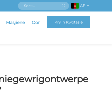
AF
Kry 'n Kwotasie
Masjiene
Oor
 Kniegewrigontwerpe
?