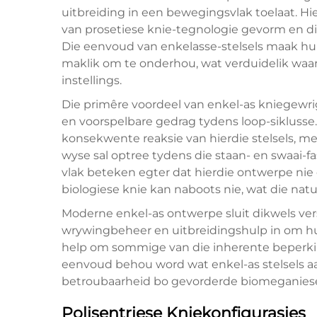
uitbreiding in een bewegingsvlak toelaat. Hi
van prosetiese knie-tegnologie gevorm en di
Die eenvoud van enkelasse-stelsels maak hull
maklik om te onderhou, wat verduidelik waaro
instellings.
Die primêre voordeel van enkel-as kniegewr
en voorspelbare gedrag tydens loop-siklusse.
konsekwente reaksie van hierdie stelsels, me
wyse sal optree tydens die staan- en swaai-f
vlak beteken egter dat hierdie ontwerpe nie
biologiese knie kan naboots nie, wat die nat
Moderne enkel-as ontwerpe sluit dikwels ve
wrywingbeheer en uitbreidingshulp in om hul
help om sommige van die inherente beperki
eenvoud behou word wat enkel-as stelsels aan
betroubaarheid bo gevorderde biomeganiese 
Polisentriese Kniekonfigurasies