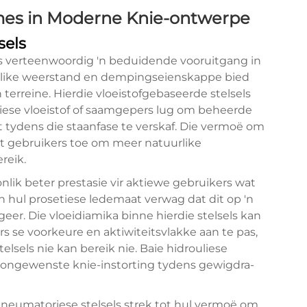
es in Moderne Knie-ontwerpe
sels
s verteenwoordig 'n beduidende vooruitgang in
rlike weerstand en dempingseienskappe bied
terreine. Hierdie vloeistofgebaseerde stelsels
liese vloeistof of saamgepers lug om beheerde
it tydens die staanfase te verskaf. Die vermoë om
at gebruikers toe om meer natuurlike
reik.
ik beter prestasie vir aktiewe gebruikers wat
n hul prosetiese ledemaat verwag dat dit op 'n
eer. Die vloeidiamika binne hierdie stelsels kan
s se voorkeure en aktiwiteitsvlakke aan te pas,
lsels nie kan bereik nie. Baie hidrouliese
at ongewenste knie-instorting tydens gewigdra-
neumatoriese stelsels strek tot hul vermoë om