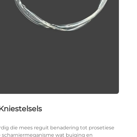
niestelsels
ig die mees reguit benadering tot prosetiese
ge scharniermeganisme wat buiging en