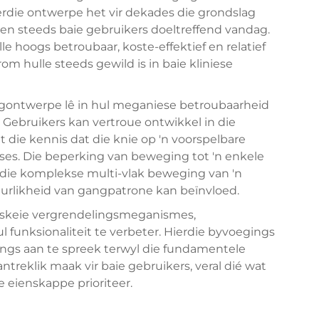
erdie ontwerpe het vir dekades die grondslag
en steeds baie gebruikers doeltreffend vandag.
e hoogs betroubaar, koste-effektief en relatief
m hulle steeds gewild is in baie kliniese
igontwerpe lê in hul meganiese betroubaarheid
 Gebruikers kan vertroue ontwikkel in die
t die kennis dat die knie op 'n voorspelbare
ases. Die beperking van beweging tot 'n enkele
 die komplekse multi-vlak beweging van 'n
uurlikheid van gangpatrone kan beïnvloed.
rskeie vergrendelingsmeganismes,
 funksionaliteit te verbeter. Hierdie byvoegings
ngs aan te spreek terwyl die fundamentele
treklik maak vir baie gebruikers, veral dié wat
eienskappe prioriteer.