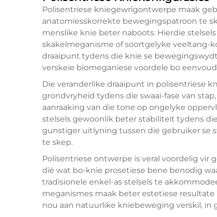
Polisentriese kniegewrigontwerpe maak geb
anatomiesskorrekte bewegingspatroon te sk
menslike knie beter naboots. Hierdie stelsel
skakelmeganisme of soortgelyke veeltang-kon
draaipunt tydens die knie se bewegingswydte 
verskeie biomeganiese voordele bo eenvoud
Die veranderlike draaipunt in polisentriese
grondvryheid tydens die swaai-fase van stap, 
aanraaking van die tone op ongelyke opperv
stelsels gewoonlik beter stabiliteit tydens d
gunstiger uitlyning tussen die gebruiker se 
te skep.
Polisentriese ontwerpe is veral voordelig vir
dié wat bo-knie prosetiese bene benodig wa
tradisionele enkel-as stelsels te akkommodee
meganismes maak beter estetiese resultate 
nou aan natuurlike kniebeweging verskil, in 