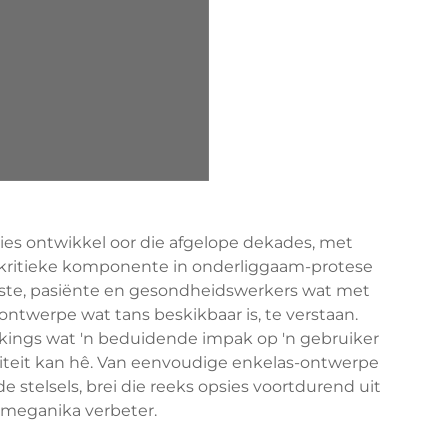
es ontwikkel oor die afgelope dekades, met
kritieke komponente in onderliggaam-protese
esiste, pasiënte en gesondheidswerkers wat met
twerpe wat tans beskikbaar is, te verstaan.
kings wat 'n beduidende impak op 'n gebruiker
liteit kan hê. Van eenvoudige enkelas-ontwerpe
 stelsels, brei die reeks opsies voortdurend uit
omeganika verbeter.