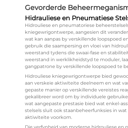
Gevorderde Beheermeganism
Hidrauliese en Pneumatiese Stel
Hidrouliese en pneumatoriese beheerstelsel
kniegewrigontwerpe, aangesien dit verande
wat kan aanpas by verskillende loopspoed en 
gebruik die saampersing en vloei van hidrou
weerstand tydens die swaai-fase en stabilite
weerstand in werklikheidstyd te moduler, la
gangpatrone by verskillende loopspoed te be
Hidrouliese kniegewrigontwerpe bied gewoonl
aan verskeie aktiwiteite deelneem en wat va
gepaste manier op verskillende vereistes reag
gekalibreer word om by individuele gebruiker
wat aangepaste prestasie bied wat enkel-asste
stelsels sluit ook staanbeheerfunksies in w
aktiwiteite voorkom.
Die verfynheid van moderne hidrouliese en p