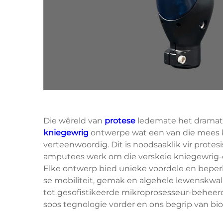
Die wêreld van
protese
ledemate het dramati
kniegewrig
ontwerpe wat een van die mees 
verteenwoordig. Dit is noodsaaklik vir prot
amputees werk om die verskeie kniegewrig-on
Elke ontwerp bied unieke voordele en beper
se mobiliteit, gemak en algehele lewenskwa
tot gesofistikeerde mikroprosesseur-beheerde
soos tegnologie vorder en ons begrip van bi