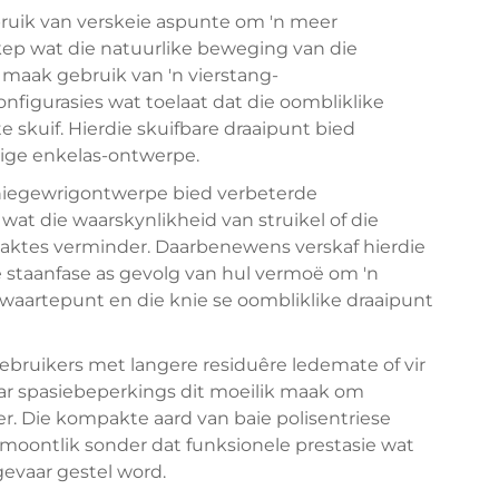
ruik van verskeie aspunte om 'n meer
ep wat die natuurlike beweging van die
s maak gebruik van 'n vierstang-
figurasies wat toelaat dat die oombliklike
skuif. Hierdie skuifbare draaipunt bied
ige enkelas-ontwerpe.
 kniegewrigontwerpe bied verbeterde
wat die waarskynlikheid van struikel of die
laktes verminder. Daarbenewens verskaf hierdie
ie staanfase as gevolg van hul vermoë om 'n
swaartepunt en die knie se oombliklike draaipunt
 gebruikers met langere residuêre ledemate of vir
ar spasiebeperkings dit moeilik maak om
r. Die kompakte aard van baie polisentriese
moontlik sonder dat funksionele prestasie wat
gevaar gestel word.