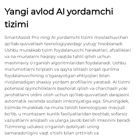
Yangi avlod AI yordamchi
tizimi
SmartAssist Pro ning AI yordamchi tizimi moslashuvchan
qo'llab-quvvatlash texnologiyasidagi yutug' hisoblanadi.
Ushbu murakkab tizim foydalanuvchi harakatlari, afzalliklari
va na-munalarni haqiqiy vaqtda tahlil qilish uchun
mashinaviy o'rganish algoritmlaridan foydalanadi. Ushbu
ma'lumotlarni to'plash va qayta ishlash orqali qurilma
foydalanuvchining o'zgarayotgan ehtiyojlari bilan
rivojlanadigan shaxsiy yordam profillarini yaratadi. AI tizimi
potensial qiyinchiliklarni bashorat qilish va charchash yoki
jarohatlarni oldini olish uchun qo'llab-quvvatlash darajasini
avtomatik ravishda sozlash imkoniyatiga ega. Shuningdek,
tizimda murakkab na-muna tanish texnologiyasi mavjud
bo'lib, u muntazam kunlik faoliyatlaridan boshlab, sofarsiz
vaziyatlarni aniqlash va ularga javob berish imkonini beradi.
Tizimning uzluksiz o'rganish qobiliyati uning
samaradorligini vaqt o'tishi bilan orttirish va