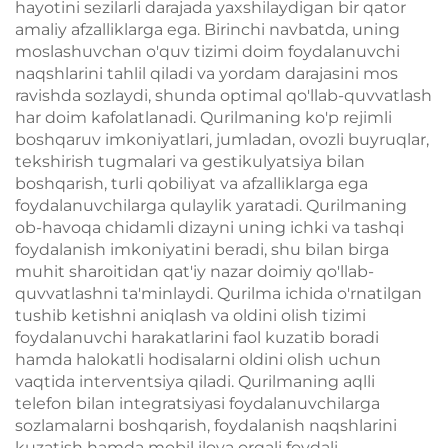
hayotini sezilarli darajada yaxshilaydigan bir qator
amaliy afzalliklarga ega. Birinchi navbatda, uning
moslashuvchan o'quv tizimi doim foydalanuvchi
naqshlarini tahlil qiladi va yordam darajasini mos
ravishda sozlaydi, shunda optimal qo'llab-quvvatlash
har doim kafolatlanadi. Qurilmaning ko'p rejimli
boshqaruv imkoniyatlari, jumladan, ovozli buyruqlar,
tekshirish tugmalari va gestikulyatsiya bilan
boshqarish, turli qobiliyat va afzalliklarga ega
foydalanuvchilarga qulaylik yaratadi. Qurilmaning
ob-havoqa chidamli dizayni uning ichki va tashqi
foydalanish imkoniyatini beradi, shu bilan birga
muhit sharoitidan qat'iy nazar doimiy qo'llab-
quvvatlashni ta'minlaydi. Qurilma ichida o'rnatilgan
tushib ketishni aniqlash va oldini olish tizimi
foydalanuvchi harakatlarini faol kuzatib boradi
hamda halokatli hodisalarni oldini olish uchun
vaqtida interventsiya qiladi. Qurilmaning aqlli
telefon bilan integratsiyasi foydalanuvchilarga
sozlamalarni boshqarish, foydalanish naqshlarini
kuzatish hamda mobil ilova orqali foydali