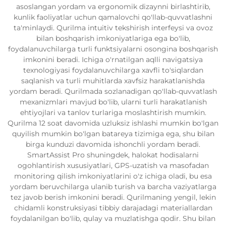
asoslangan yordam va ergonomik dizaynni birlashtirib,
kunlik faoliyatlar uchun qamalovchi qo'llab-quvvatlashni
ta'minlaydi. Qurilma intuitiv tekshirish interfeysi va ovoz
bilan boshqarish imkoniyatlariga ega bo'lib,
foydalanuvchilarga turli funktsiyalarni osongina boshqarish
imkonini beradi. Ichiga o'rnatilgan aqlli navigatsiya
texnologiyasi foydalanuvchilarga xavfli to'siqlardan
saqlanish va turli muhitlarda xavfsiz harakatlanishda
yordam beradi. Qurilmada sozlanadigan qo'llab-quvvatlash
mexanizmlari mavjud bo'lib, ularni turli harakatlanish
ehtiyojlari va tanlov turlariga moslashtirish mumkin.
Qurilma 12 soat davomida uzluksiz ishlashi mumkin bo'lgan
quyilish mumkin bo'lgan batareya tizimiga ega, shu bilan
birga kunduzi davomida ishonchli yordam beradi.
SmartAssist Pro shuningdek, halokat hodisalarni
ogohlantirish xususiyatlari, GPS-uzatish va masofadan
monitoring qilish imkoniyatlarini o'z ichiga oladi, bu esa
yordam beruvchilarga ulanib turish va barcha vaziyatlarga
tez javob berish imkonini beradi. Qurilmaning yengil, lekin
chidamli konstruksiyasi tibbiy darajadagi materiallardan
foydalanilgan bo'lib, qulay va muzlatishga qodir. Shu bilan