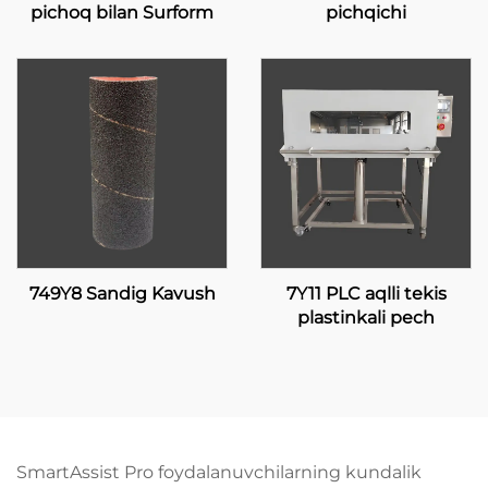
pichoq bilan Surform
pichqichi
749Y8 Sandig Kavush
7Y11 PLC aqlli tekis
plastinkali pech
SmartAssist Pro foydalanuvchilarning kundalik