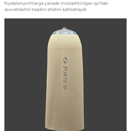
foydalanuvchilarga yanada moslashtirilgan qo'llab-
quvvatlashni taqdim etishni kafolatlaydi.