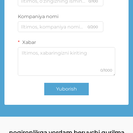
0/100
Kompaniya nomi
0/200
Xabar
0/1000
Yuborish
nogironlikga yordam beruvchi qurilma