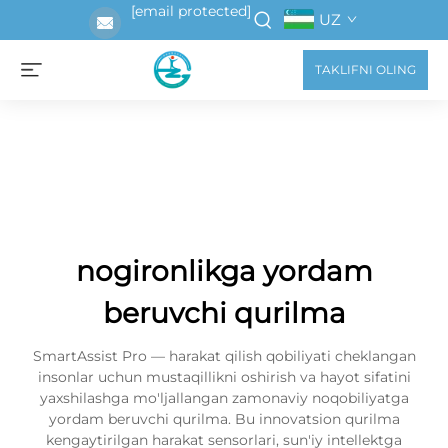
[email protected]
UZ
TAKLIFNI OLING
nogironlikga yordam
beruvchi qurilma
SmartAssist Pro — harakat qilish qobiliyati cheklangan
insonlar uchun mustaqillikni oshirish va hayot sifatini
yaxshilashga mo'ljallangan zamonaviy noqobiliyatga
yordam beruvchi qurilma. Bu innovatsion qurilma
kengaytirilgan harakat sensorlari, sun'iy intellektga