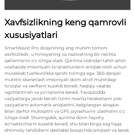
Xavfsizlikning keng qamrovli
xususiyatlari
SmartAssist Pro dizaynining eng muhim tomoni
xavfsizlikdir, u himoyaning va nazoratning bir nechta
qatlamlarini o'z ichiga oladi. Qurilma oldindan tahlil qilish
vositasida imkoniyatli to'qnashuvlarni aniqlab olish uchun
murakkab tushkunlikka qarshi tizimga ega. 360-darajali
muhitni skanerlash imkoniyati doim atrof-muhitdagi
to'siqlar va xavflarni kuzatib boradi, haqiqiy vaqtda
ogohlantirish va yo'riqnoma beradi. Favqulodda
vaziyatlarga javob berish tizimi noaniq harakatlarni yoki
vaziyatlarni avtomatik aniqlashni, belgilangan aloqalar
bilan darhol muloqotni va GPS joylashuvini ulashishni o'z
ichiga oladi. Shuningdek, qurilma doim hayotiy
ko'rsatkichlarni kuzatib boradi, shu bilan birga sog'liqqa
ehtimoliy tahdidlarni dastlabki bosqichda aniqlash va kerak