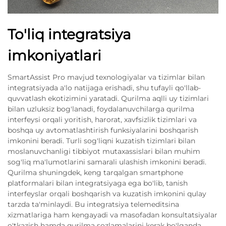
To'liq integratsiya
imkoniyatlari
SmartAssist Pro mavjud texnologiyalar va tizimlar bilan
integratsiyada a'lo natijaga erishadi, shu tufayli qo'llab-
quvvatlash ekotizimini yaratadi. Qurilma aqlli uy tizimlari
bilan uzluksiz bog'lanadi, foydalanuvchilarga qurilma
interfeysi orqali yoritish, harorat, xavfsizlik tizimlari va
boshqa uy avtomatlashtirish funksiyalarini boshqarish
imkonini beradi. Turli sog'liqni kuzatish tizimlari bilan
moslanuvchanligi tibbiyot mutaxassislari bilan muhim
sog'liq ma'lumotlarini samarali ulashish imkonini beradi.
Qurilma shuningdek, keng tarqalgan smartphone
platformalari bilan integratsiyaga ega bo'lib, tanish
interfeyslar orqali boshqarish va kuzatish imkonini qulay
tarzda ta'minlaydi. Bu integratsiya telemeditsina
xizmatlariga ham kengayadi va masofadan konsultatsiyalar
o'tkazish hamda qurilma sozlamalarini kerak bo'lganda