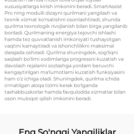
xususiyatlarga kirish imkonini beradi. SmartAssist
Pro ning modulli dizayni qurilmani yangilash va
texnik xizmat ko'rsatishni osonlashtiradi, shunda
qurilma texnologik rivojlanish bilan birga yangilanib
boriladi. Qurilmaning energiya tejovchi ishlashi
hamda tez quvvatlanish imkoniyati tushayotgan
vaqtini kamaytiradi va ishonchlilikni maksimal
darajada oshiradi. Qurilma shuningdek, sog'liqni
saqlash bo'limi xodimlariga progressni kuzatish va
davolash rejalarini sozlashga yordam beruvchi
kengaytirilgan ma'lumotlarni kuzatish funksiyasini
ham o'z ichiga oladi. Shuningdek, qurilma ichida
o'rnatilgan aloqa tizimi kerak bo'lganda
tashabbuskorlar hamda favqulodda xizmatlar bilan
oson muloqot qilish imkonini beradi.
Eng So'nggi Yangiliklar