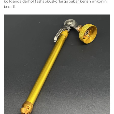
bo'lganda darhol tashabbuskorlarga xabar berish imkonini
beradi.