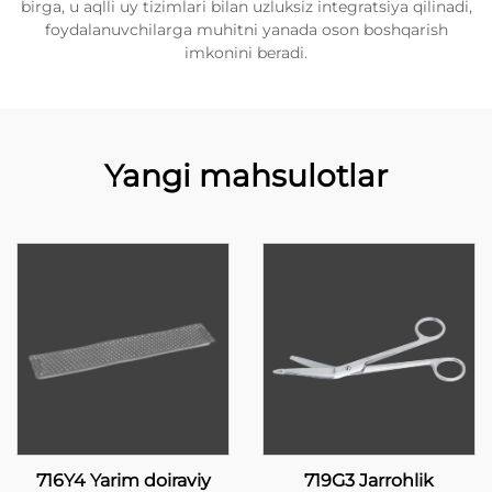
birga, u aqlli uy tizimlari bilan uzluksiz integratsiya qilinadi,
foydalanuvchilarga muhitni yanada oson boshqarish
imkonini beradi.
Yangi mahsulotlar
716Y4 Yarim doiraviy
719G3 Jarrohlik