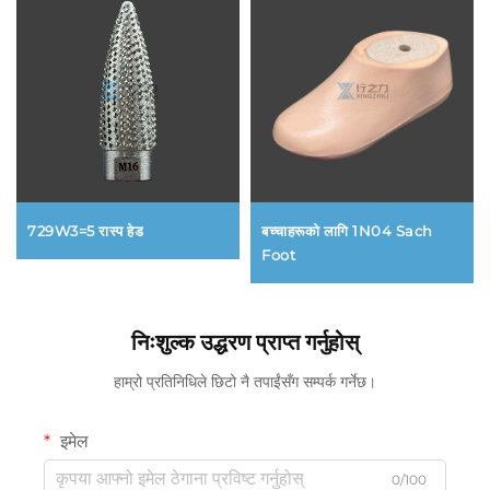
बच्चाहरूको लागि 1N04 Sach
729W3=5 रास्प हेड
Foot
निःशुल्क उद्धरण प्राप्त गर्नुहोस्
हाम्रो प्रतिनिधिले छिटो नै तपाईंसँग सम्पर्क गर्नेछ।
इमेल
0/100