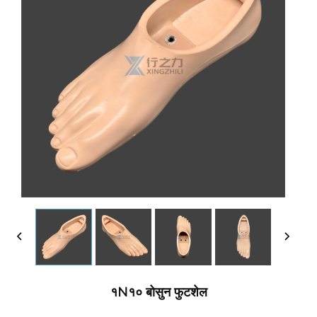
१N१० बोसुन फुटशेल