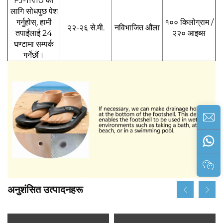
FJ-1N10 को
लागि सोधपुछ पेश
गर्नुहोस्, हामी
१०० किलोग्राम /
२२-२६ से.मी.
नविभाजित औंला
तपाईंलाई 24
२२० आइब्स
घण्टामा सम्पर्क
गर्नेछौं।
अनुशंसित उत्पादनहरू