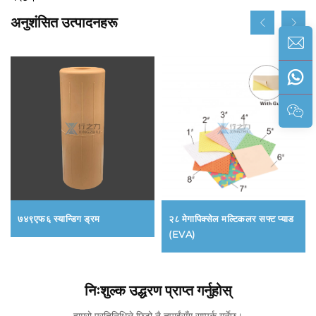
अनुशंसित उत्पादनहरू
७४९एफ६ स्यान्डिग ड्रम
२८ मेगापिक्सेल मल्टिकलर सफ्ट प्याड
(EVA)
निःशुल्क उद्धरण प्राप्त गर्नुहोस्