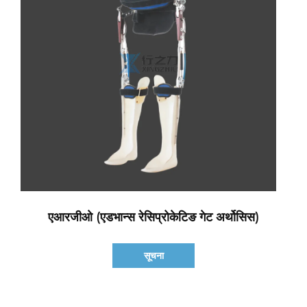
एआरजीओ (एडभान्स रेसिप्रोकेटिङ गेट अर्थोसिस)
सूचना