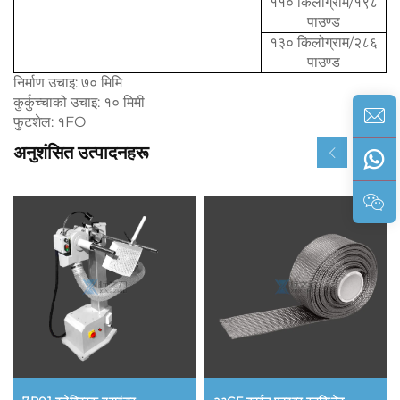
११० किलोग्राम/१९८
पाउण्ड
१३० किलोग्राम/२८६
पाउण्ड
निर्माण उचाइ: ७० मिमि
कुर्कुच्चाको उचाइ: १० मिमी
फुटशेल: १FO
अनुशंसित उत्पादनहरू