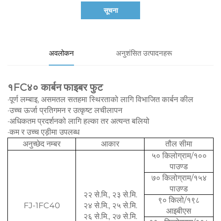
सूचना
अवलोकन
अनुशंसित उत्पादनहरू
१FC४० कार्बन फाइबर फुट
·
पूर्ण लम्बाइ, असमतल सतहमा स्थिरताको लागि विभाजित कार्बन कील
·
उच्च ऊर्जा प्रतिगमन र उत्कृष्ट लचीलापन
·
अधिकतम प्रदर्शनको लागि हल्का तर अत्यन्त बलियो
·
कम र उच्च एड़ीमा उपलब्ध
अनुच्छेद नम्बर
आकार
तौल सीमा
५० किलोग्राम/१००
पाउण्ड
७० किलोग्राम/१५४
पाउण्ड
२२ से.मि., २३ से.मि.
९० किलो/१९८
FJ-1FC40
२४ से.मि., २५ से.मि.
आइबीएस
२६ से.मि., २७ से.मि.