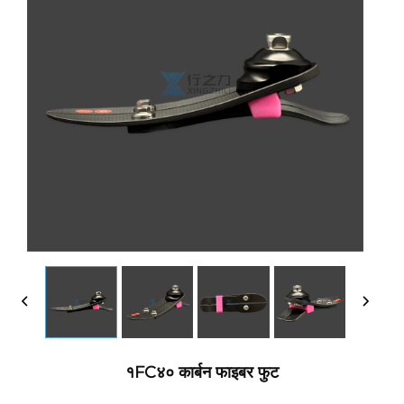
१FC४० कार्बन फाइबर फुट