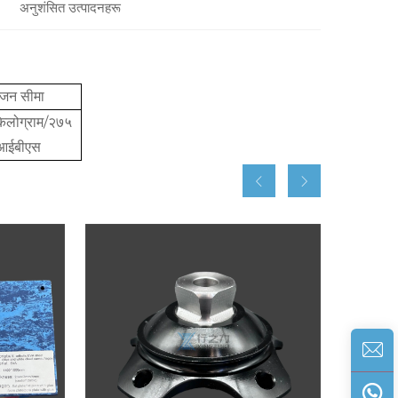
अनुशंसित उत्पादनहरू
जन सीमा
िलोग्राम/२७५
आईबीएस