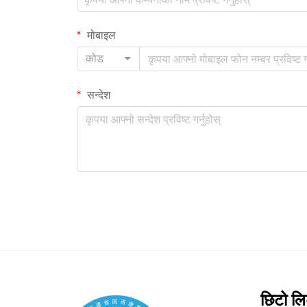
मोबाइल
कोड
सन्देश
छिटो ल