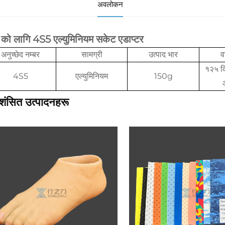
अवलोकन
को लागि 4S5 एल्युमिनियम सकेट एडाप्टर
अनुच्छेद नम्बर
सामग्री
उत्पाद भार
व
१२५ क
4S5
एल्युमिनियम
150g
शंसित उत्पादनहरू