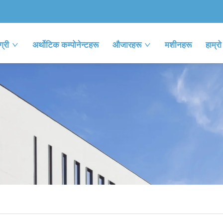
्री
अर्थोटिक कम्पोनेन्टहरू
औजारहरू
मशीनहरू
हाम्रो