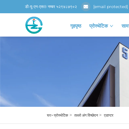
डी-यू-एन-एस® नम्बर ५२९४८७९०२
[email protected]
गृहपृष्ठ
प्रोस्थेटिक
सामग
>
>
घर>
प्रोस्थेटिक
तल्लो अंग विच्छेदन
एडाप्टर