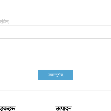
पठाउनुहोस्
िङ्कहरू
उत्पादन