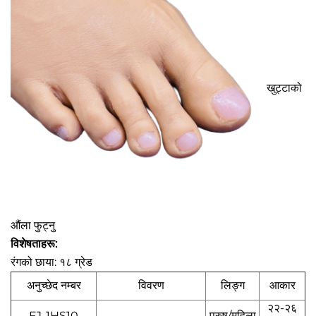
खुट्टाको
औंला फुट्नु
विशेषताहरू:
रंगको छाया: १८ ग्रेड
अनुच्छेद नम्बर
विवरण
लिङ्ग
आकार
२२-२६
FJ-1HS10
पुरुष/महिला