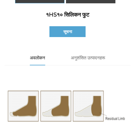
१HS१० सिलिकन फुट
सूचना
अवलोकन
अनुशंसित उत्पादनहरू