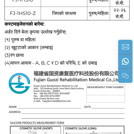
से.मी.
२२-२६
FJ-1HS10-Z
जिपको साथमा
पुरुष/महिला
से.मी.
कस्टमाइजेसनको बारेमा:
अर्डर दिने बेला कृपया उल्लेख गर्नुहोस्:
(१) पुरुष वा महिला
(२) खुट्टाको आकार (लम्बाइ)
(3)रंग छाया
(4)मापन आयाम - A, B, C र D को परिधि, E को उचाइ