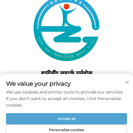
हामीसँग सम्पर्क गर्नुहोस्
We value your privacy
Add: 50 Gaofeng दक्षिण लेन, पश्चिम गेट फुझोउ, फुजियान, चीन
We use cookies and similar tools to provide our services.
टेल:
+86-19859128239
If you don't want to accept all cookies, click Personalize
इमेल:
[email protected]
cookies.
Accept all
कॉपीराइट © 2026 फुजियान गुओजी पुनर्स्थापना मेडिकल कं, लि॰ सर्वाधिकार सुरक्षित -
गोपनीयता नीति
Personalize cookies