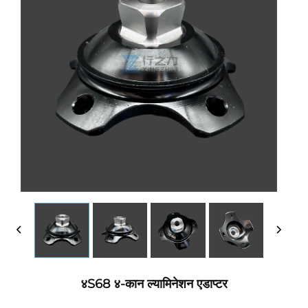
४S68 ४-कान ल्यामिनेशन एडाप्टर