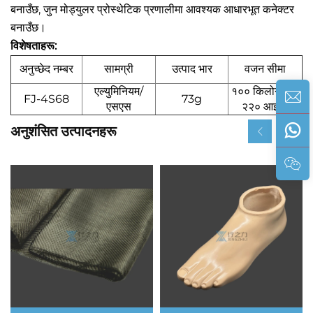
बनाउँछ, जुन मोड्युलर प्रोस्थेटिक प्रणालीमा आवश्यक आधारभूत कनेक्टर
बनाउँछ।
विशेषताहरू:
अनुच्छेद नम्बर
सामग्री
उत्पाद भार
वजन सीमा
एल्युमिनियम/
१०० किलोग्राम /
FJ-4S68
73g
एसएस
२२० आइब्स
अनुशंसित उत्पादनहरू