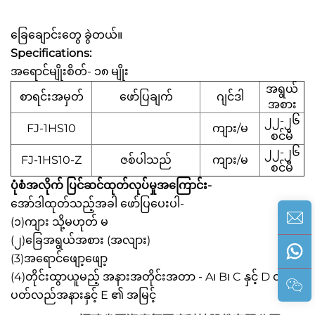
ခြေချောင်းတွေ ခွဲတယ်။
Specifications:
အရောင်မျိုးစိတ်- ၁၈ မျိုး
အရွယ်
စာရင်းအမှတ်
ဖော်ပြချက်
ဂျင်ဒါ
အစား
၂၂-၂၆
FJ-1HS10
ကျား/မ
စင်မီ
၂၂-၂၆
FJ-1HS10-Z
ဇစ်ပါသည်
ကျား/မ
စင်မီ
ပုံစံအလိုက် ပြင်ဆင်ထုတ်လုပ်မှုအကြောင်း-
အော်ဒါထုတ်သည့်အခါ ဖော်ပြပေးပါ-
(၁)ကျား သို့မဟုတ် မ
(၂)ခြေအရွယ်အစား (အလျား)
(3)အရောင်ဖျော့ဖျော့
(4)တိုင်းထွာယူမည့် အနားအတိုင်းအတာ - A၊ B၊ C နှင့် D တို့၏
ပတ်လည်အနားနှင့် E ၏ အမြင့်