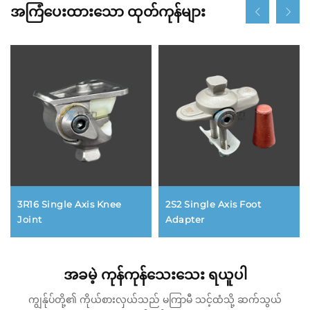
အကြံပေးထားသော ထုတ်ကုန်များ
3R16 Single Axis Knee
2S2 Single Axis Foot
Joint
Adapter
အခမဲ့ ကုန်ကုန်သေးသေး ရယူပါ
ကျွန်ုပ်တို့၏ ကိုယ်စားလှယ်သည် မကြာမီ သင့်ထံသို့ ဆက်သွယ်