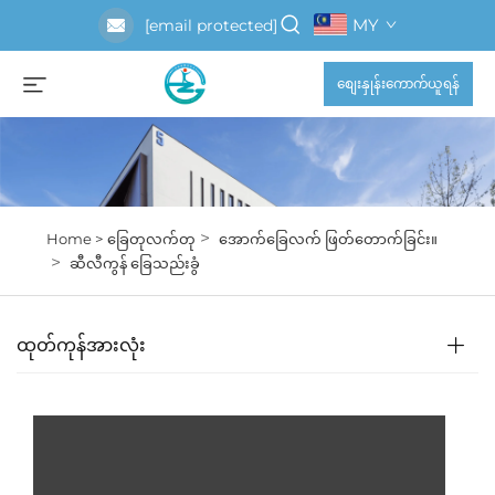
MY
[email protected]
စျေးနှုန်းကောက်ယူရန်
>
Home >
ခြေတုလက်တု
အောက်ခြေလက် ဖြတ်တောက်ခြင်း။
>
ဆီလီကွန် ခြေသည်းခွံ
ထုတ်ကုန်အားလုံး