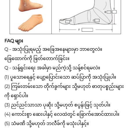
FAQ များ
Q - အသုံးပြုရမည့် အခြေအနေများမှာ ဘာတွေလဲ။
ခြေထောက်ကို ဖြတ်တောက်ခြင်း။
Q - သန့်ရှင်းရေး အခါမှာ မည်ကဲ့သို့ သန့်စင်ရမလဲ။
(1) ပူသောရေနှင့် ပျော့ပြောင်းသော ဆပ်ပြာကို အသုံးပြုပါ။
(2) ကြမ်းတမ်းသော တိုက်ခွက်များ သို့မဟုတ် ဓာတုပစ္စည်းများ
ကို ရှောင်ပါ။
(3) ညင်ညင်သာသာ ပုဆိုး သို့မဟုတ် စပွန်းဖြင့် သုတ်ပါ။
(4) ကောင်းစွာ ဆေးပါနှင့် လေထဲတွင် ခြောက်အောင်ထားပါ။
(5) သံမဏိ သို့မဟုတ် ဘလီခ်ကို မသုံးပါနှင့်။