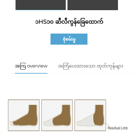
၁HS၁၀ ဆီလီကွန်ခြေထောက်
စုံစမ်းမှု
အကြ overview
အကြံပေးထားသော ထုတ်ကုန်များ