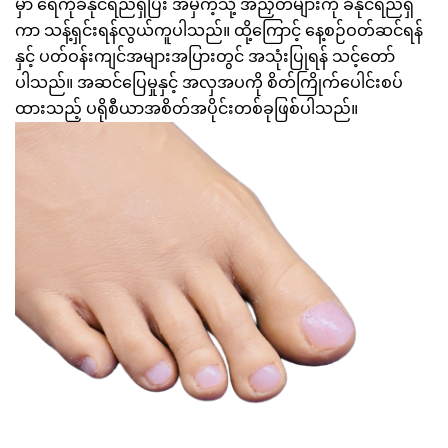
မှာ ရေကိုခံနိုင်ရည်ရှိပြီး အမှဲကဲ့သို့ အညှိတ်များကို ခံနိုင်ရည်ရှိ
ကာ သန့်ရှင်းရန်လွယ်ကူပါသည်။ ထို့ကြောင့် နေ့စဉ်ဝတ်ဆင်ရန်
နှင့် ပတ်ဝန်းကျင်အများအပြားတွင် အသုံးပြုရန် သင့်တော်
ပါသည်။ အဆင်ပြေမှုနှင့် အလှအပကို စိတ်ကြိုက်ပေါင်းစပ်
ထားသည့် ပရိုစီယာအစိတ်အပိုင်းတစ်ခုဖြစ်ပါသည်။