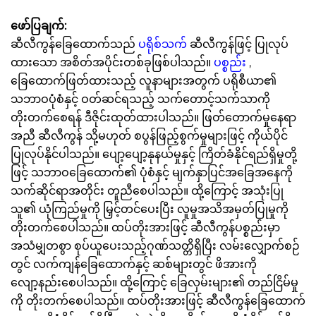
ဖော်ပြချက်:
ဆီလီကွန်ခြေထောက်သည်
ပရိုစ်သက်
ဆီလီကွန်ဖြင့် ပြုလုပ်
ထားသော အစိတ်အပိုင်းတစ်ခုဖြစ်ပါသည်။
ပစ္စည်း
,
ခြေထောက်ဖြတ်ထားသည့် လူနာများအတွက် ပရိုစီယာ၏
သဘာဝပုံစံနှင့် ဝတ်ဆင်ရသည့် သက်တောင့်သက်သာကို
တိုးတက်စေရန် ဒီဇိုင်းထုတ်ထားပါသည်။ ဖြတ်တောက်မှုနေရာ
အညီ ဆီလီကွန် သို့မဟုတ် စပွန်ဖြည့်စွက်မှုများဖြင့် ကိုယ်ပိုင်
ပြုလုပ်နိုင်ပါသည်။ ပျော့ပျော့နုနယ်မှုနှင့် ကြိတ်ခံနိုင်ရည်ရှိမှုတို့
ဖြင့် သဘာဝခြေထောက်၏ ပုံစံနှင့် မျက်နှာပြင်အခြေအနေကို
သက်ဆိုင်ရာအတိုင်း တူညီစေပါသည်။ ထို့ကြောင့် အသုံးပြု
သူ၏ ယုံကြည်မှုကို မြှင့်တင်ပေးပြီး လူမှုအသိအမှတ်ပြုမှုကို
တိုးတက်စေပါသည်။ ထပ်တိုးအားဖြင့် ဆီလီကွန်ပစ္စည်းမှာ
အသံမျှတစွာ စုပ်ယူပေးသည့်ဂုဏ်သတ္တိရှိပြီး လမ်းလျှောက်စဉ်
တွင် လက်ကျန်ခြေထောက်နှင့် ဆစ်များတွင် ဖိအားကို
လျော့နည်းစေပါသည်။ ထို့ကြောင့် ခြေလှမ်းများ၏ တည်ငြိမ်မှု
ကို တိုးတက်စေပါသည်။ ထပ်တိုးအားဖြင့် ဆီလီကွန်ခြေထောက်