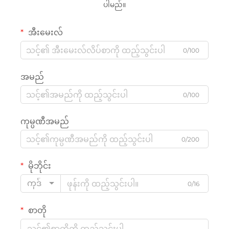
ပါမည်။
အီးမေးလ်
0/100
အမည်
0/100
ကုမ္ပဏီအမည်
0/200
မိုဘိုင်း
ကုဒ်
0/16
စာတို