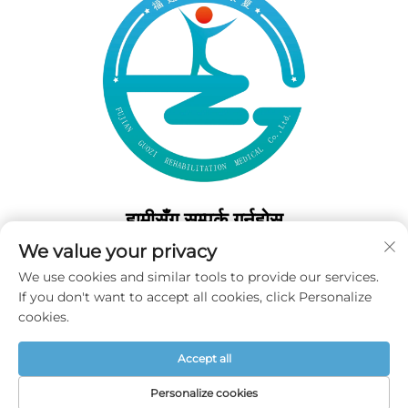
हामीसँग सम्पर्क गर्नुहोस्
We value your privacy
Add: 50 Gaofeng दक्षिण लेन, पश्चिम गेट फुझोउ, फुजियान, चीन
We use cookies and similar tools to provide our services.
टेल:
+86-19859128239
If you don't want to accept all cookies, click Personalize
इमेल:
[email protected]
cookies.
Accept all
कॉपीराइट © 2026 फुजियान गुओजी पुनर्स्थापना मेडिकल कं, लि॰ सर्वाधिकार सुरक्षित -
गोपनीयता नीति
Personalize cookies