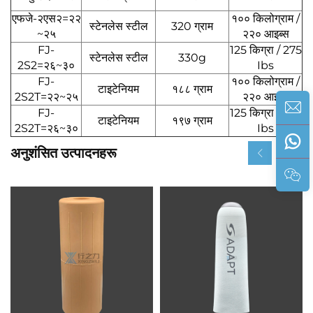
एफजे-२एस२=२२
१०० किलोग्राम /
स्टेनलेस स्टील
320 ग्राम
~२५
२२० आइब्स
FJ-
125 किग्रा / 275
स्टेनलेस स्टील
330g
2S2=२६~३०
Ibs
FJ-
१०० किलोग्राम /
टाइटेनियम
१८८ ग्राम
2S2T=२२~२५
२२० आइब्स
FJ-
125 किग्रा / 275
टाइटेनियम
१९७ ग्राम
2S2T=२६~३०
Ibs
अनुशंसित उत्पादनहरू