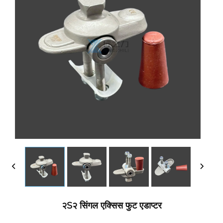
२S२ सिंगल एक्सिस फुट एडाप्टर