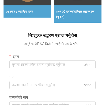
७४९एफ६ स्यान्डिग ड्रम
३०१२C ट्रान्सटिबियल लाइनरहरू
(कुशन)
निःशुल्क उद्धरण प्राप्त गर्नुहोस्
हाम्रो प्रतिनिधिले छिटो नै तपाईंसँग सम्पर्क गर्नेछ।
इमेल
0/100
नाम
0/100
कम्पनीको नाम