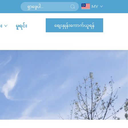
MY
စျေးနှုန်းကောက်ယူရန်
း
မူရင်း