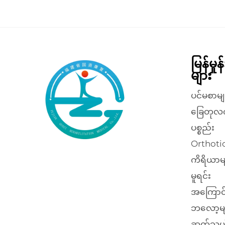
မြန်မှု
များ
ပင်မစာမျ
ခြေတုလ
ပစ္စည်း
Orthotic
ကိရိယာမ
မူရင်း
အကြောင
ဘလော့မျ
ဆက်သွယ