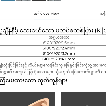
အကြ overview
အကြ
ူချိန်နိမ့် သေးငယ်သော ပလပ်စတစ်ပြား (K ပြ
အရွယ်အစား
6100*920*1.6mm
6100*920*2.4mm
6100*920*3.2mm
6100*920*4.0mm
းလုံးပြင်ခြင်းနှင့် ကိုယ်ခန္တာကွေးခြင်းကို ဖြေရှင်းခြင်းကဲ့သို့ အား
ယ်ခန္တာ၏ အကျယ်ပြန့်ဆုံးဒေသများ သို့မဟုတ် ခြေထောက်များကို 
ြံပေးထားသော ထုတ်ကုန်များ