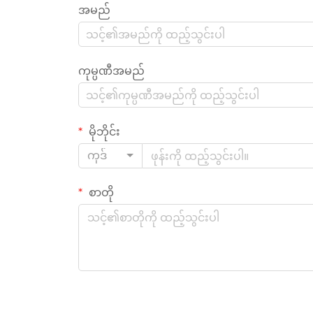
အမည်
ကုမ္ပဏီအမည်
မိုဘိုင်း
ကုဒ်
စာတို