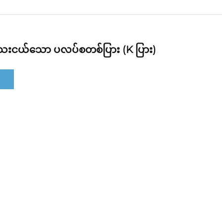
့် သေးငယ်သော ပလပ်စတစ်ပြား (K ပြား)