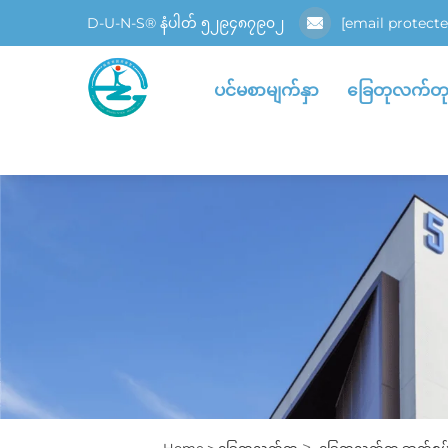
D-U-N-S® နံပါတ် ၅၂၉၄၈၇၉၀၂
[email protecte
ပင်မစာမျက်နှာ
ခြေတုလက်တ
>
Home >
ခြေတုလက်တု
ခြေတုလက်တု ဆက်စပ်ပ