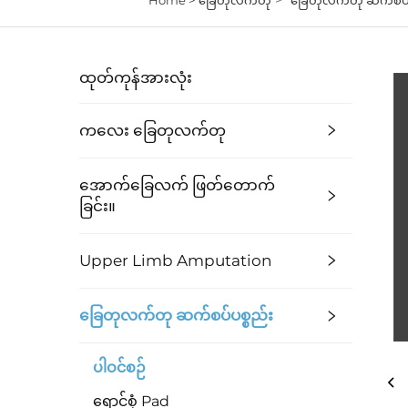
ထုတ်ကုန်အားလုံး
ကလေး ခြေတုလက်တု
အောက်ခြေလက် ဖြတ်တောက်
ခြင်း။
Upper Limb Amputation
ခြေတုလက်တု ဆက်စပ်ပစ္စည်း
ပါဝင်စဉ်
ရောင်စုံ Pad