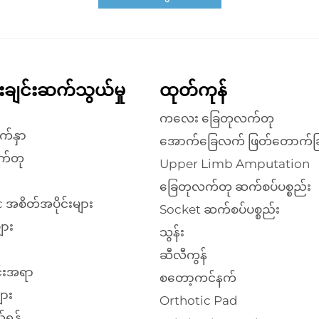
န်းချင်းဆက်သွယ်မှု
ထုတ်ကုန်
ကလေး ခြေတုလက်တု
က်နှာ
အောက်ခြေလက် ဖြတ်တောက်ခြ
က်တု
Upper Limb Amputation
ခြေတုလက်တု ဆက်စပ်ပစ္စည်း
 အစိတ်အပိုင်းများ
Socket ဆက်စပ်ပစ္စည်း
ျား
သွန်း
ဆီလီကွန်
်းအရာ
စတော့ကင်နက်
ား
Orthotic Pad
်ရန်