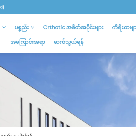
d]
ု
ပစ္စည်း
Orthotic အစိတ်အပိုင်းများ
ကိရိယာမျာ
အကြောင်းအရာ
ဆက်သွယ်ရန်
>
စ္စည်း
ပါဝင်စဉ်