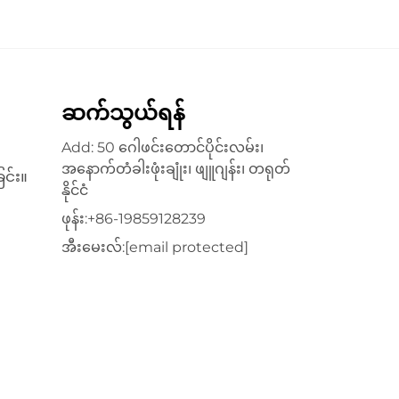
ဆက်သွယ်ရန်
Add: 50 ဂေါဖင်းတောင်ပိုင်းလမ်း၊
အနောက်တံခါးဖုံးချုံး၊ ဖျူဂျန်း၊ တရုတ်
င်း။
နိုင်ငံ
ဖုန်း:
+86-19859128239
အီးမေးလ်:
[email protected]