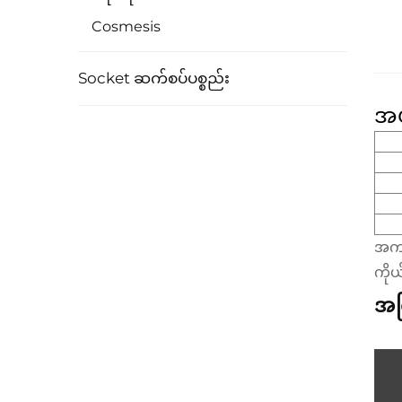
Cosmesis
Socket ဆက်စပ်ပစ္စည်း
အပ
အကျီ
ကို
အက