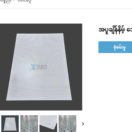
အပူချိန်နိမ
စုံစမ်းမှု