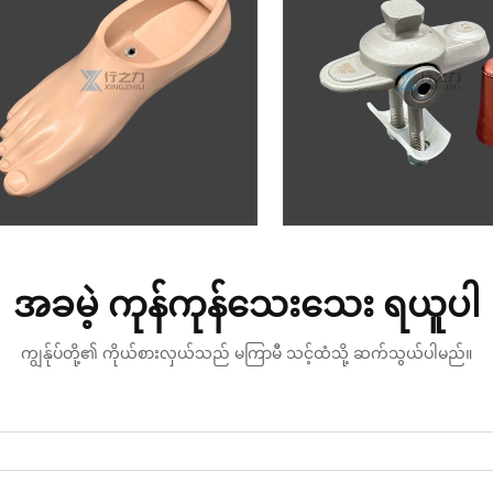
အခမဲ့ ကုန်ကုန်သေးသေး ရယူပါ
ကျွန်ုပ်တို့၏ ကိုယ်စားလှယ်သည် မကြာမီ သင့်ထံသို့ ဆက်သွယ်ပါမည်။