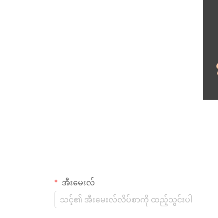
အီးမေးလ်