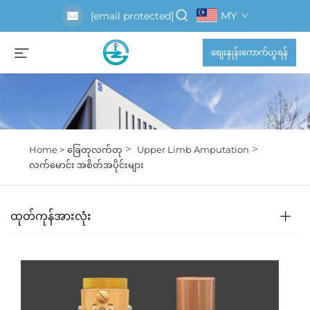
MY
[email protected]
စျေးနှုန်းကောက်ယူရန်
>
>
Home >
ခြေတုလက်တု
Upper Limb Amputation
လက်မောင်း အစိတ်အပိုင်းများ
ထုတ်ကုန်အားလုံး