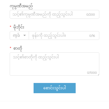
ကုမ္ပဏီအမည်
0/200
မိုဘိုင်း
ကုဒ်
0/16
စာတို
0/1000
စောင်းသွင်းပါ