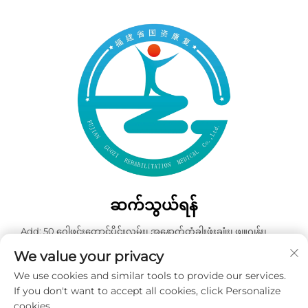
ဆက်သွယ်ရန်
Add: 50 ဂေါဖင်းတောင်ပိုင်းလမ်း၊ အနောက်တံခါးဖုံးချုံး၊ ဖျူဂျန်း၊
တရုတ်နိုင်ငံ
We value your privacy
ဖုန်း:
+86-19859128239
We use cookies and similar tools to provide our services.
အီးမေးလ်:
[email protected]
If you don't want to accept all cookies, click Personalize
cookies.