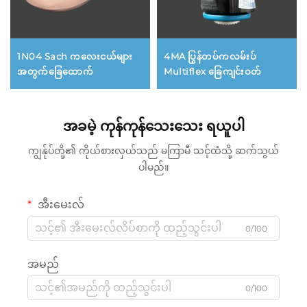
1N04 Sach ကလေးငယ်များ
4MA ပြွန်တပ်ကလမ်းပ်
အတွက်ခြေထောက်
Multiflex ခြေကျင်းဝတ်
အခမဲ့ ကုန်ကုန်သေးသေး ရယူပါ
ကျွန်ုပ်တို့၏ ကိုယ်စားလှယ်သည် မကြာမီ သင့်ထံသို့ ဆက်သွယ်
ပါမည်။
အီးမေးလ်
0/100
အမည်
0/100