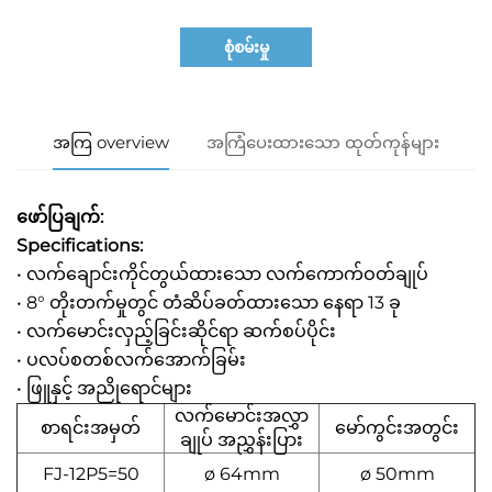
စုံစမ်းမှု
အကြ overview
အကြံပေးထားသော ထုတ်ကုန်များ
ဖော်ပြချက်:
Specifications:
• လက်ချောင်းကိုင်တွယ်ထားသော လက်ကောက်ဝတ်ချုပ်
• 8° တိုးတက်မှုတွင် တံဆိပ်ခတ်ထားသော နေရာ 13 ခု
• လက်မောင်းလှည့်ခြင်းဆိုင်ရာ ဆက်စပ်ပိုင်း
• ပလပ်စတစ်လက်အောက်ခြမ်း
• ဖြူနှင့် အညိုရောင်များ
လက်မောင်းအလွှာ
စာရင်းအမှတ်
မော်ကွင်းအတွင်း
ချုပ် အညွှန်းပြား
FJ-12P5=50
ø 64mm
ø 50mm