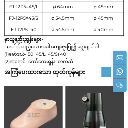
FJ-12P5=45/L
ø 64mm
ø 45mm
FJ-12P5=45/S
ø 54.5mm
ø 45mm
FJ-12P5=40
ø 54.5mm
ø 40mm
မှာယူနည်းညွှန်းများ-
• အော်ဒါထည့်သောအခါ ကျေးဇူးပြု၍ ရွေးချယ်ပါ
(1)မော်ဒယ်- 50၊ 45/L၊ 45/S၊ 40
(2)အရောင်- ကော်ကေးရှန်း၊ တက်ဆဲ
အကြံပေးထားသော ထုတ်ကုန်များ