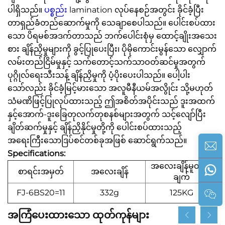
ပါရှိသည်။
ပစ္စည်း
lamination လုပ်နေစဉ်အတွင်း ခိုင်ခံ့ပြီး
တာရှည်ခံတည်ဆောက်မှုကို သေချာစေပါသည်။ ပေါင်းစပ်ထား
သော ပိရမစ်အဒက်တာသည် ဘက်ပေါင်းစုံမှ ထောင့်ချိုးအသေး
စား ချိန်ညှိမှုများကို ခွင့်ပြုပေးပြီး၊ ပိုမိုကောင်းမွန်သော လျှောက်
လမ်းတည်ငြိမ်မှုနှင့် သက်တောင့်သက်သာဝတ်ဆင်မှုအတွက်
ပုဂ္ဂိုလ်ရေးသီးသန့် ချိန်ညှိမှုကို ပံ့ပိုးပေးပါသည်။ ပေါ့ပါး
သော်လည်း ခိုင်ခံ့မြင့်မားသော အလူမီနီယမ်အလွိုင်း သို့မဟုတ်
သံမဏိဖြင့်ပြုလုပ်ထားသည့် ဤအစိတ်အပိုင်းသည် ဒူးအထက်
နှင့်အောက်-ဒူးခြေတုလက်တုစနစ်များအတွက် သင့်လျော်ပြီး
ချိတ်ဆက်မှုနှင့် ချိန်ညှိနိုင်မှုတို့ကို ပေါင်းစပ်ထားသည့်
အရေးကြီးသောဒြပ်စင်တစ်ခုအဖြစ် ဆောင်ရွက်သည်။
Specifications:
အလေးချိန်မူတည်
စာရင်းအမှတ်
အလေးချိန်
ချက်
FJ-6BS20=11
332g
125KG
အကြံပေးထားသော ထုတ်ကုန်များ