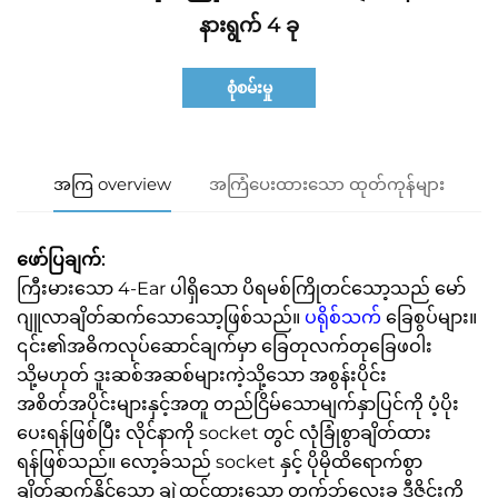
နားရွက် 4 ခု
စုံစမ်းမှု
အကြ overview
အကြံပေးထားသော ထုတ်ကုန်များ
ဖော်ပြချက်:
ကြီးမားသော 4-Ear ပါရှိသော ပိရမစ်ကြိုတင်သော့သည် မော်
ဂျူလာချိတ်ဆက်သောသော့ဖြစ်သည်။
ပရိုစ်သက်
ခြေစွပ်များ။
၎င်း၏အဓိကလုပ်ဆောင်ချက်မှာ ခြေတုလက်တုခြေဖဝါး
သို့မဟုတ် ဒူးဆစ်အဆစ်များကဲ့သို့သော အစွန်းပိုင်း
အစိတ်အပိုင်းများနှင့်အတူ တည်ငြိမ်သောမျက်နှာပြင်ကို ပံ့ပိုး
ပေးရန်ဖြစ်ပြီး လိုင်နာကို socket တွင် လုံခြုံစွာချိတ်ထား
ရန်ဖြစ်သည်။ လော့ခ်သည် socket နှင့် ပိုမိုထိရောက်စွာ
ချိတ်ဆက်နိုင်သော ချဲ့ထွင်ထားသော တက်ဘ်လေးခု ဒီဇိုင်းကို