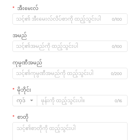
အီးမေးလ်
0/100
အမည်
0/100
ကုမ္ပဏီအမည်
0/200
မိုဘိုင်း
ကုဒ်
0/16
စာတို