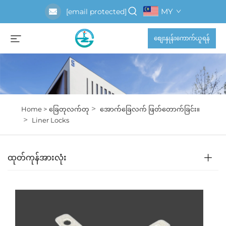
MY
[email protected]
စျေးနှုန်းကောက်ယူရန်
>
Home >
ခြေတုလက်တု
အောက်ခြေလက် ဖြတ်တောက်ခြင်း။
>
Liner Locks
ထုတ်ကုန်အားလုံး