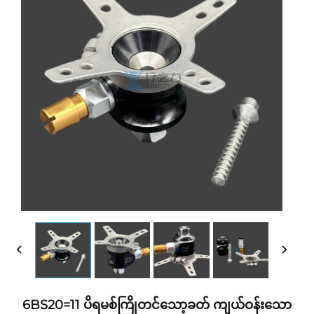
6BS20=11 ပိရမစ်ကြိုတင်သော့ခတ် ကျယ်ဝန်းသော