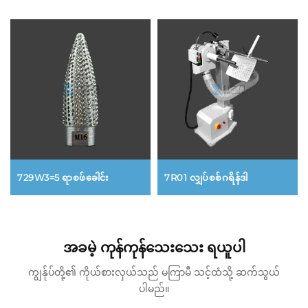
7R01 လျှပ်စစ်ဂရိန်ဒါ
729W3=5 ရာစဖ်ခေါင်း
အခမဲ့ ကုန်ကုန်သေးသေး ရယူပါ
ကျွန်ုပ်တို့၏ ကိုယ်စားလှယ်သည် မကြာမီ သင့်ထံသို့ ဆက်သွယ်
ပါမည်။