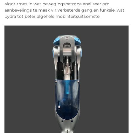
algoritmes in wat bewegingspatrone analiseer om
aanbevelings te maak vir verbeterde gang en funksie, wat
bydra tot beter algehele mobiliteitsuitkomste.