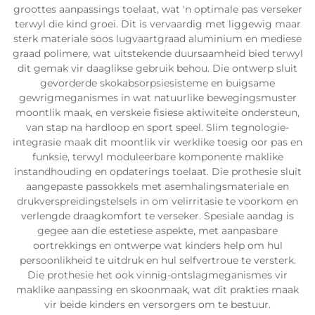
groottes aanpassings toelaat, wat 'n optimale pas verseker
terwyl die kind groei. Dit is vervaardig met liggewig maar
sterk materiale soos lugvaartgraad aluminium en mediese
graad polimere, wat uitstekende duursaamheid bied terwyl
dit gemak vir daaglikse gebruik behou. Die ontwerp sluit
gevorderde skokabsorpsiesisteme en buigsame
gewrigmeganismes in wat natuurlike bewegingsmuster
moontlik maak, en verskeie fisiese aktiwiteite ondersteun,
van stap na hardloop en sport speel. Slim tegnologie-
integrasie maak dit moontlik vir werklike toesig oor pas en
funksie, terwyl moduleerbare komponente maklike
instandhouding en opdaterings toelaat. Die prothesie sluit
aangepaste passokkels met asemhalingsmateriale en
drukverspreidingstelsels in om velirritasie te voorkom en
verlengde draagkomfort te verseker. Spesiale aandag is
gegee aan die estetiese aspekte, met aanpasbare
oortrekkings en ontwerpe wat kinders help om hul
persoonlikheid te uitdruk en hul selfvertroue te versterk.
Die prothesie het ook vinnig-ontslagmeganismes vir
maklike aanpassing en skoonmaak, wat dit prakties maak
vir beide kinders en versorgers om te bestuur.