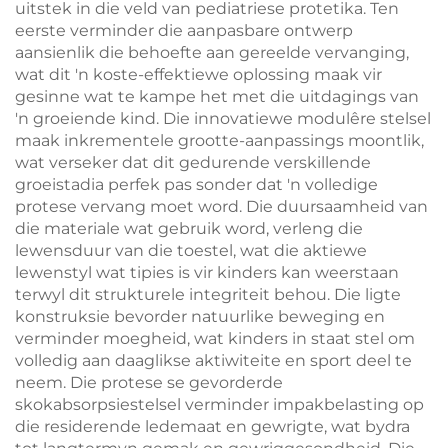
uitstek in die veld van pediatriese protetika. Ten
eerste verminder die aanpasbare ontwerp
aansienlik die behoefte aan gereelde vervanging,
wat dit 'n koste-effektiewe oplossing maak vir
gesinne wat te kampe het met die uitdagings van
'n groeiende kind. Die innovatiewe modulêre stelsel
maak inkrementele grootte-aanpassings moontlik,
wat verseker dat dit gedurende verskillende
groeistadia perfek pas sonder dat 'n volledige
protese vervang moet word. Die duursaamheid van
die materiale wat gebruik word, verleng die
lewensduur van die toestel, wat die aktiewe
lewenstyl wat tipies is vir kinders kan weerstaan
terwyl dit strukturele integriteit behou. Die ligte
konstruksie bevorder natuurlike beweging en
verminder moegheid, wat kinders in staat stel om
volledig aan daaglikse aktiwiteite en sport deel te
neem. Die protese se gevorderde
skokabsorpsiestelsel verminder impakbelasting op
die residerende ledemaat en gewrigte, wat bydra