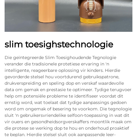
slim toesighstechnologie
Die geïntegreerde Slim Toesighoudende Tegnologie
verander die tradisionele protetiese ervaring in 'n
intelligente, reageerbare oplossing vir kinders. Hierdie
gevorderde stelsel hou voortdurend gebruikspatrone,
drukverspreiding en speling dop en verskaf waardevolle
data om gemak en prestasie te optimeer. Tydige terugvoer
help om potensiële probleme te identifiseer voordat dit
ernstig word, wat toelaat dat tydige aanpassings gedoen
word om ongemak of besering te voorkom. Die tegnologie
sluit 'n gebruikersvriendelike selfoon-toepassing in wat dit
vir ouers en gesondheidsorgverskaffers moontlik maak om
die protese se werking dop te hou en onderhoud proaktief
te beplan. Hierdie stelsel sluit ook aanpassende leer-