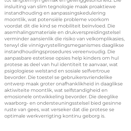
tot langtermyn gemak en gewriggesondheid. Die
insluiting van slim tegnologie maak proaktiewe
instandhouding en aanpassingskedulering
moontlik, wat potensiële probleme voorkom
voordat dit die kind se mobiliteit beïnvloed. Die
asemhalingsmateriale en drukverspreidingstelsel
verminder aansienlik die risiko van velkomplikasies,
terwyl die vinnigvrystellingsmeganismes daaglikse
instandhoudingsprosedures vereenvoudig. Die
aanpasbare estetiese opsies help kinders om hul
protese as deel van hul identiteit te aanvaar, wat
psigologiese welstand en sosiale selfvertroue
bevorder. Die toestel se gebruikersvriendelike
ontwerp maak groter onafhanklikheid in daaglikse
aktiwiteite moontlik, wat selfstandigheid en
emosionele ontwikkeling bevorder. Die deeglike
waarborg- en ondersteuningsstelsel bied gesinne
ruste van gees, wat verseker dat die protese se
optimale werkverrigting kontinu geborg is.