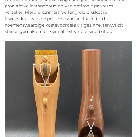
proaktiewe instandhouding van optimale pasvorm
verseker. Hierdie kenmerk verleng die bruikbare
lewensduur van die proteese aansienlik en bied
noemenswaardige kostevoordele vir gesinne, terwyl dit
steeds gemak en funksionaliteit vir die kind behou.