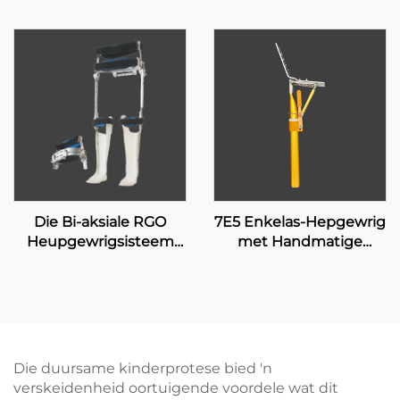
Die Bi-aksiale RGO
7E5 Enkelas-Hepgewrig
Heupgewrigsisteem
met Handmatige
17H100
Sluiting
Die duursame kinderprotese bied 'n
verskeidenheid oortuigende voordele wat dit