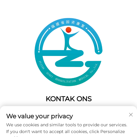
KONTAK ONS
Add: 50 Gaofeng Suid Laan,Weste Poort
We value your privacy
Fuzhou,Fujian,China
We use cookies and similar tools to provide our services.
Tel:
+86-19859128239
If you don't want to accept all cookies, click Personalize
E-pos:
[email protected]