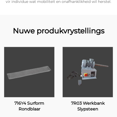
vir individue wat mobiliteit en onafhanklikheid wil herstel.
Nuwe produkvrystellings
716Y4 Surform
7R03 Werkbank
Rondblaar
Slypsteen