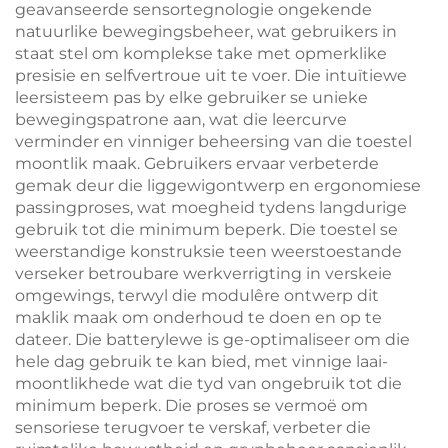
geavanseerde sensortegnologie ongekende
natuurlike bewegingsbeheer, wat gebruikers in
staat stel om komplekse take met opmerklike
presisie en selfvertroue uit te voer. Die intuïtiewe
leersisteem pas by elke gebruiker se unieke
bewegingspatrone aan, wat die leercurve
verminder en vinniger beheersing van die toestel
moontlik maak. Gebruikers ervaar verbeterde
gemak deur die liggewigontwerp en ergonomiese
passingproses, wat moegheid tydens langdurige
gebruik tot die minimum beperk. Die toestel se
weerstandige konstruksie teen weerstoestande
verseker betroubare werkverrigting in verskeie
omgewings, terwyl die modulêre ontwerp dit
maklik maak om onderhoud te doen en op te
dateer. Die batterylewe is ge-optimaliseer om die
hele dag gebruik te kan bied, met vinnige laai-
moontlikhede wat die tyd van ongebruik tot die
minimum beperk. Die proses se vermoë om
sensoriese terugvoer te verskaf, verbeter die