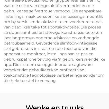
ruimtelike bewustheid en grypbeheer aansienlik,
wat die risiko van ongelukke verminder en die
gebruiker se selfvertroue verhoog. Die aanpasbare
instellings maak persoonlike aanpassings moontlik
om by verskillende aktiwiteite en voorkeure te pas,
van daaglikse take tot sportaktiwiteite. Die proses
se duursaamheid en stewige konstruksie beteken
laer langtermyn onderhoudskoste en verhoogde
betroubaarheid. Gevorderde slimfoon-integrasie
stel gebruikers in staat om die toestand van die
apparaat te monitoor, instellings aan te pas en
gebruikspatrone te volg via 'n gebruikersvriendelike
app. Die sisteem se opgradeerbare sagteware
verseker dat gebruikers kan profiteer van
toekomstige tegnologiese verbeteringe sonder om
die hele toestel te vervang.
Wenke en truuks