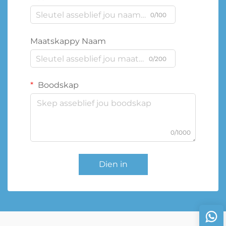
0/100
Maatskappy Naam
0/200
Boodskap
0/1000
Dien in