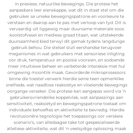
in presiese, natuurlike bewegings. Die protese het
aanpasbare leer eienskappe, wat dit in staat stel om die
gebruiker se unieke bewegingspatrone en voorkeure te
verstaan en daarop aan te pas met verloop van tyd. Dit is
vervaardig uit liggewig maar duursame materiale soos
koolstofvesel en mediese graad titaan, wat uitstekende
duursaamheid bied terwyl dit gemak tydens langdurige
gebruik behou. Die stelsel sluit eershandse terugvoer
meganismes in wat gebruikers met sensoriese inligting
oor druk, temperatuur en posisie voorsien, en sodoende
meer intuïtiewe beheer en verbeterde interaksie met hul
omgewing moontlik maak. Gevorderde mikroprosessors
binne die toestel verwerk hierdie seine teen opmerklike
snelhede, wat naadlose reaksietye en vloeiende bewegings
oorgange verseker. Die protese kan aangepas word via 'n
gebruikersvriendelike koppelvlak, wat aanpassings aan
sensitiwiteit, reaksietyd en bewegingspatrone toelaat om
individuele behoeftes en aktiwiteite te bevredig. Hierdie
revolusionêre tegnologie het toepassings oor verskeie
scenario's, van alledaagse take tot gespesialiseerde
atletiese aktiwiteite, wat dit 'n veelsydige oplossing maak