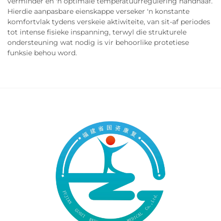
verminder en 'n optimale temperatuurregulering handhaaf.
Hierdie aanpasbare eienskappe verseker 'n konstante
komfortvlak tydens verskeie aktiwiteite, van sit-af periodes
tot intense fisieke inspanning, terwyl die strukturele
ondersteuning wat nodig is vir behoorlike protetiese
funksie behou word.