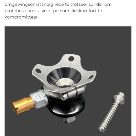
omgewingsomstandighede te trotseer sonder om
protetiese prestasie of persoonlike komfort te
kompromitteer.