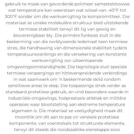
gebruik te maak van gevorderde polimeer samestelstowwe
wat temperature kan weerstaan wat wissel van -40°F tot
300°F sonder om die werkverrigting te kompromitteer. Die
materiaal se unieke molekulêre struktuur bied uitstekende
termiese stabiliteit terwyl dit lig van gewig en
bioverenigbaar bly. Die primêre funksies sluit in die
beskerming van die oorblywende ledemaat teen termiese
stres, die handhawing van dimensionele stabiliteit tydens
temperatuurswankings en die versekering van konstante
werkverrigting oor uiteenlopende
omgewingsomstandighede. Die tegnologie sluit spesiale
termiese verspergings en hitteverspreidende verbindings
in wat saamwerk om 'n beskermende skild rondom
sensitiewe areas te skep. Die toepassings strek verder as
standaard protetiese gebruik, en vind besondere waarde in
industriële omgewings, hoëprestasie atletiek en militêre
operasies waar blootstelling aan ekstreme temperature
algemeen is. Die materiaal se veelsydigheid maak dit
moontlik om dit aan te pas vir verskeie protetiese
komponente, van voerstelsels tot strukturele elemente,
terwyl dit steeds die noodsaaklike eienskappe soos