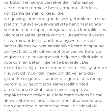
verbeter. Ten eerste verseker die materiaal se
uitstekende termiese bestuurmoontlikhede 'n
konstante gemak, ongeag die
omgewingsomstandighede, wat gebruikers in staat
stel om hul aktiewe lewenstyl te handhaaf sonder
kommer oor temperatuurgebaseerde komplikasies.
Die materiaal se uitstekende duursaamheid vertaal
na verminderde instandhoudingsvereistes en 'n
langer dienslewe, wat aansienlike koste-besparing
oor tyd bied. Gebruikers profiteer van verbeterde
vogbestuur eienskappe wat help om velirritasie te
voorkom en beter higiëne te bevorder. Die
materiaal se ligte aard kompenseer nie vir sy sterkte
nie, wat dit moontlik maak om dit vir lang dra-
tydperke te gebruik sonder dat gebruikers moeg
word nie. Sy gevorderde samestelling bied
uitstekende skokabsorpsie eienskappe, wat
impakstres op resieduele ledemate tydens fisiese
aktiwiteite verminder. Die materiaal se weerstand
teen chemiese blootstelling maak dit ideaal vir