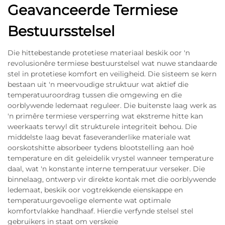
Geavanceerde Termiese
Bestuursstelsel
Die hittebestande protetiese materiaal beskik oor 'n
revolusionêre termiese bestuurstelsel wat nuwe standaarde
stel in protetiese komfort en veiligheid. Die sisteem se kern
bestaan uit 'n meervoudige struktuur wat aktief die
temperatuuroordrag tussen die omgewing en die
oorblywende ledemaat reguleer. Die buitenste laag werk as
'n primêre termiese versperring wat ekstreme hitte kan
weerkaats terwyl dit strukturele integriteit behou. Die
middelste laag bevat faseveranderlike materiale wat
oorskotshitte absorbeer tydens blootstelling aan hoë
temperature en dit geleidelik vrystel wanneer temperature
daal, wat 'n konstante interne temperatuur verseker. Die
binnelaag, ontwerp vir direkte kontak met die oorblywende
ledemaat, beskik oor vogtrekkende eienskappe en
temperatuurgevoelige elemente wat optimale
komfortvlakke handhaaf. Hierdie verfynde stelsel stel
gebruikers in staat om verskeie