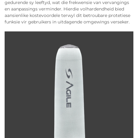
gedurende sy leeftyd, wat die frekwensie van vervangings
en aanpassings verminder. Hierdie volhardendheid bied
aansienlike kostevoordele terwyl dit betroubare protetiese
funksie vir gebruikers in uitdagende omgewings verseker.