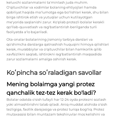
keluvchi sozlanmalarni ta'minlash juda muhim.
O'qituvchilar va xodimlar bolaning ehtiyojlari hamda
qobiliyat haqida ma'lumotga ega bo'lishlari kerak, shu bilan
birga ishtirok etish va yutuqlar uchun kutilayotgan
me'yorida saqlanishi zarur. Ko'plab protezli bolalar kerakli
qo'llab-quvvatlash va rag'batlantirish berilganda turli
faoliyatda a'lo bajariladi.
Ota-onalar bolalarining jismoniy tarbiya darslari va
qo'shimcha darslarga qatnashish huquqini himoya qilishlari
kerak, murabbiylar va o'qituvchilar bilan hamkorlik qilib
xavfsizlikni saqlab, ishtirokni rag'batlantirish maqsadida
zarur sozlamalarni amalga oshirish kerak.
Koʻpincha soʻraladigan savollar
Mening bolaimga yangi protez
qanchalik tez-tez kerak bo'ladi?
Bolalar odatda o'sish tufayli har 12-24 oyda protezni sozlash
yoki almashtirishni talab qiladi. Aniq muddat alohida o'sish
tezligiga, faollik darajasiga va protez turiqa bog'liq. Protez
mutaxassisi bilan muntazam tekshiruvlar mos kelishini va