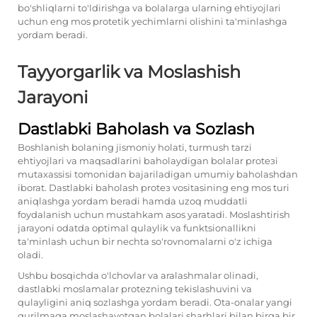
bo'shliqlarni to'ldirishga va bolalarga ularning ehtiyojlari
uchun eng mos protetik yechimlarni olishini ta'minlashga
yordam beradi.
Tayyorgarlik va Moslashish
Jarayoni
Dastlabki Baholash va Sozlash
Boshlanish bolaning jismoniy holati, turmush tarzi
ehtiyojlari va maqsadlarini baholaydigan bolalar protезi
mutaxassisi tomonidan bajariladigan umumiy baholashdan
iborat. Dastlabki baholash protез vositasining eng mos turi
aniqlashga yordam beradi hamda uzoq muddatli
foydalanish uchun mustahkam asos yaratadi. Moslashtirish
jarayoni odatda optimal qulaylik va funktsionallikni
ta'minlash uchun bir nechta so'rovnomalarni o'z ichiga
oladi.
Ushbu bosqichda o'lchovlar va aralashmalar olinadi,
dastlabki moslamalar protеzning tekislashuvini va
qulayligini aniq sozlashga yordam beradi. Ota-onalar yangi
qurilmaga moslashayotgan bolalari sharhlari bilan birga bir