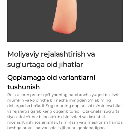
Moliyaviy rejalashtirish va
sug'urtaga oid jihatlar
Qoplamaga oid variantlarni
tushunish
Bola uchun protez qo'l-yoqning narxi ancha yuqori bo'lishi
mumkin va ko'pincha bir necha mingdan o'nlab ming
dollargacha bo'ladi. Sug'urtaning qoplanishi ta'minlovchilar
va rejalarga qarab keng o'zgarib turadi. Ota-onalar sug'urta
siyosatini e'tibor bilan ko'rib chiqishlari va dastlabki
moslashtirish, sozlanishlar, ta'mirlash va almashtirish hamda
boshqa protez parvarishlash jihatlari qoplanadigan