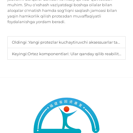
muhim. Shu o'xshash vaziyatdagi boshqa oilalar bilan
aloqalar o'rnatish hamda sog'liqni saqlash jamoasi bilan
yaqin hamkorlik qilish protезdan muvaffaqiyatli
foydalanishga yordam beradi.
Oldingi :
Yangi protezlar kuchaytiruvchi aksessuarlar tabiiy yurish tajribasini yaxshilashga qanday hissa qo'shadi?
Keyingi:
Ortez komponentlari: Ular qanday qilib reabilitatsiya jarayonini qo'llab-quvvatlaydi?