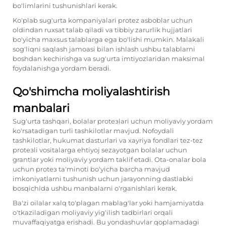
bo'limlarini tushunishlari kerak.
Ko'plab sug'urta kompaniyalari protez asboblar uchun
oldindan ruxsat talab qiladi va tibbiy zarurlik hujjatlari
bo'yicha maxsus talablarga ega bo'lishi mumkin. Malakali
sog'liqni saqlash jamoasi bilan ishlash ushbu talablarni
boshdan kechirishga va sug'urta imtiyozlaridan maksimal
foydalanishga yordam beradi.
Qo'shimcha moliyalashtirish
manbalari
Sug'urta tashqari, bolalar protезlari uchun moliyaviy yordam
ko'rsatadigan turli tashkilotlar mavjud. Nofoydali
tashkilotlar, hukumat dasturlari va xayriya fondlari tez-tez
protезli vositalarga ehtiyoj sezayotgan bolalar uchun
grantlar yoki moliyaviy yordam taklif etadi. Ota-onalar bola
uchun protез ta'minoti bo'yicha barcha mavjud
imkoniyatlarni tushunish uchun jarayonning dastlabki
bosqichida ushbu manbalarni o'rganishlari kerak.
Ba'zi oilalar xalq to'plagan mablag'lar yoki hamjamiyatda
o'tkaziladigan moliyaviy yig'ilish tadbirlari orqali
muvaffaqiyatga erishadi. Bu yondashuvlar qoplamadagi