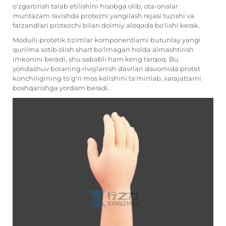
o'zgartirish talab etilishini hisobga olib, ota-onalar
muntazam ravishda protеzni yangilash rejasi tuzishi va
farzandlari protеzchi bilan doimiy aloqada bo'lishi kerak.
Modulli protеtik tizimlar komponentlarni butunlay yangi
qurilma sotib olish shart bo'lmagan holda almashtirish
imkonini beradi, shu sababli ham keng tarqoq. Bu
yondashuv bolaning rivojlanish davrlari davomida protеt
konchiligining to'g'ri mos kelishini ta'minlab, xarajatlarni
boshqarishga yordam beradi.