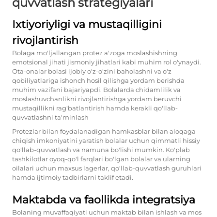
quvvatlash strategiyalari
Ixtiyoriyligi va mustaqilligini
rivojlantirish
Bolaga mo'ljallangan protez a'zoga moslashishning
emotsional jihati jismoniy jihatlari kabi muhim rol o'ynaydi.
Ota-onalar bolasi ijobiy o'z-o'zini baholashni va o'z
qobiliyatlariga ishonch hosil qilishga yordam berishda
muhim vazifani bajariyapdi. Bolalarda chidamlilik va
moslashuvchanlikni rivojlantirishga yordam beruvchi
mustaqillikni rag'batlantirish hamda kerakli qo'llab-
quvvatlashni ta'minlash
Protezlar bilan foydalanadigan hamkasblar bilan aloqaga
chiqish imkoniyatini yaratish bolalar uchun qimmatli hissiy
qo'llab-quvvatlash va namuna bo'lishi mumkin. Ko'plab
tashkilotlar oyoq-qo'l farqlari bo'lgan bolalar va ularning
oilalari uchun maxsus lagerlar, qo'llab-quvvatlash guruhlari
hamda ijtimoiy tadbirlarni taklif etadi.
Maktabda va faollikda integratsiya
Bolaning muvaffaqiyati uchun maktab bilan ishlash va mos