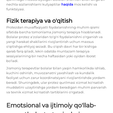
nechta sozlanishlarni kutyaptilar
haqida
mos kelishi va
funktsiyasi.
Fizik terapiya va o'qitish
Protezdan muvaffaqiyatli foydalanishning muhim qismi
sifatida barcha tomonlama jismoniy terapiya hisoblanadi.
Bolalar protez a'zolaridan to'g'ri foydalanishni o'rganish va
yangi harakat shakllarini rivojlantirish uchun maxsus
o'qitishga ehtiyoj sezadi. Bu o'qish davri har bir kishiga
qarab farq qiladi, lekin odatda muntazam terapiya
sessiyalarining bir necha haftasidan yoki oyidan iborat
bo'ladi.
Jismoniy terapevtlar bolalar bilan yaqin hamkorlikda ishlab,
kuchini oshirish, muvozanatni yaxshilash va kundalik
faoliyat uchun zarur koordinatsiyani rivojlantirishda yordam
beradi. Shuningdek, ular protez qurilmasi xizmat ko'rsatish
muddatini uzaytirishga yordam beradigan muhim parvarish
va texnik xizmat ko'rsatish tartiblarini o'rgatadi.
Emotsional va ijtimoiy qo'llab-