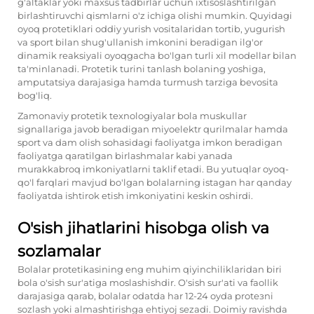
g'altaklar yoki maxsus tadbirlar uchun ixtisoslashtirilgan
birlashtiruvchi qismlarni o'z ichiga olishi mumkin. Quyidagi
oyoq protetiklari oddiy yurish vositalaridan tortib, yugurish
va sport bilan shug'ullanish imkonini beradigan ilg'or
dinamik reaksiyali oyoqgacha bo'lgan turli xil modellar bilan
ta'minlanadi. Protetik turini tanlash bolaning yoshiga,
amputatsiya darajasiga hamda turmush tarziga bevosita
bog'liq.
Zamonaviy protetik texnologiyalar bola muskullar
signallariga javob beradigan miyoelektr qurilmalar hamda
sport va dam olish sohasidagi faoliyatga imkon beradigan
faoliyatga qaratilgan birlashmalar kabi yanada
murakkabroq imkoniyatlarni taklif etadi. Bu yutuqlar oyoq-
qo'l farqlari mavjud bo'lgan bolalarning istagan har qanday
faoliyatda ishtirok etish imkoniyatini keskin oshirdi.
O'sish jihatlarini hisobga olish va
sozlamalar
Bolalar protetikasining eng muhim qiyinchiliklaridan biri
bola o'sish sur'atiga moslashishdir. O'sish sur'ati va faollik
darajasiga qarab, bolalar odatda har 12-24 oyda protезni
sozlash yoki almashtirishga ehtiyoj sezadi. Doimiy ravishda