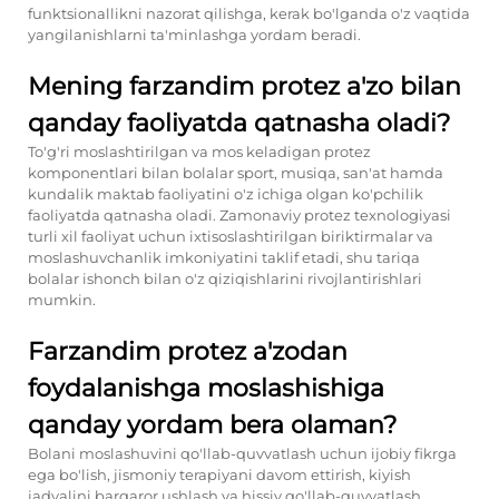
funktsionallikni nazorat qilishga, kerak bo'lganda o'z vaqtida
yangilanishlarni ta'minlashga yordam beradi.
Mening farzandim protez a'zo bilan
qanday faoliyatda qatnasha oladi?
To'g'ri moslashtirilgan va mos keladigan protez
komponentlari bilan bolalar sport, musiqa, san'at hamda
kundalik maktab faoliyatini o'z ichiga olgan ko'pchilik
faoliyatda qatnasha oladi. Zamonaviy protez texnologiyasi
turli xil faoliyat uchun ixtisoslashtirilgan biriktirmalar va
moslashuvchanlik imkoniyatini taklif etadi, shu tariqa
bolalar ishonch bilan o'z qiziqishlarini rivojlantirishlari
mumkin.
Farzandim protez a'zodan
foydalanishga moslashishiga
qanday yordam bera olaman?
Bolani moslashuvini qo'llab-quvvatlash uchun ijobiy fikrga
ega bo'lish, jismoniy terapiyani davom ettirish, kiyish
jadvalini barqaror ushlash va hissiy qo'llab-quvvatlash