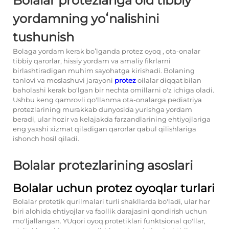
Bolalar protezlariga oid tibbiy
yordamning yoʻnalishini
tushunish
Bolaga yordam kerak boʻlganda
protez oyoq
, ota-onalar
tibbiy qarorlar, hissiy yordam va amaliy fikrlarni
birlashtiradigan muhim sayohatga kirishadi. Bolaning
tanlovi va moslashuvi jarayoni
protez
oilalar diqqat bilan
baholashi kerak bo'lgan bir nechta omillarni o'z ichiga oladi.
Ushbu keng qamrovli qo'llanma ota-onalarga pediatriya
protezlarining murakkab dunyosida yurishga yordam
beradi, ular hozir va kelajakda farzandlarining ehtiyojlariga
eng yaxshi xizmat qiladigan qarorlar qabul qilishlariga
ishonch hosil qiladi.
Bolalar protezlarining asoslari
Bolalar uchun protez oyoqlar turlari
Bolalar protetik qurilmalari turli shakllarda bo'ladi, ular har
biri alohida ehtiyojlar va faollik darajasini qondirish uchun
mo'ljallangan. YUqori oyoq protetiklari funktsional qo'llar,