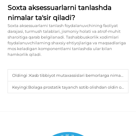
Soxta aksessuarlarni tanlashda
nimalar ta'sir qiladi?
Soxta aksessuarlarni tanlash foydalanuvchining faoliyat
darajasi, turmush talablari, jismoniy holati va atrof-muhit
sharoitiga qarab belgilanadi. Tashabbuskorlik xodimlari
foydalanuvchilarning shaxsiy ehtiyojlariga va maqsadlariga
mos keladigan komponentlarni tanlashda ular bilan
hamkorlik qiladi.
Oldingi :
Kasb tibbiyot mutaxassislari bemorlarga nima uchun maxsus protezlar tavsiya qiladi?
Keyingi:
Bolaga prostatik tayanch sotib olishdan oldin ota-onalar nimalarni bilishi kerak?