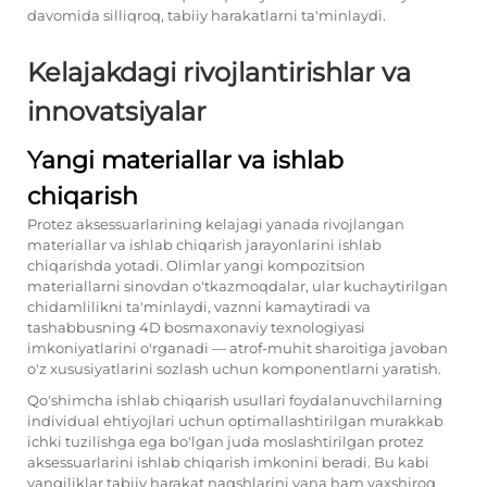
davomida silliqroq, tabiiy harakatlarni ta'minlaydi.
Kelajakdagi rivojlantirishlar va
innovatsiyalar
Yangi materiallar va ishlab
chiqarish
Protez aksessuarlarining kelajagi yanada rivojlangan
materiallar va ishlab chiqarish jarayonlarini ishlab
chiqarishda yotadi. Olimlar yangi kompozitsion
materiallarni sinovdan o'tkazmoqdalar, ular kuchaytirilgan
chidamlilikni ta'minlaydi, vaznni kamaytiradi va
tashabbusning 4D bosmaxonaviy texnologiyasi
imkoniyatlarini o'rganadi — atrof-muhit sharoitiga javoban
o'z xususiyatlarini sozlash uchun komponentlarni yaratish.
Qo'shimcha ishlab chiqarish usullari foydalanuvchilarning
individual ehtiyojlari uchun optimallashtirilgan murakkab
ichki tuzilishga ega bo'lgan juda moslashtirilgan protez
aksessuarlarini ishlab chiqarish imkonini beradi. Bu kabi
yangiliklar tabiiy harakat naqshlarini yana ham yaxshiroq