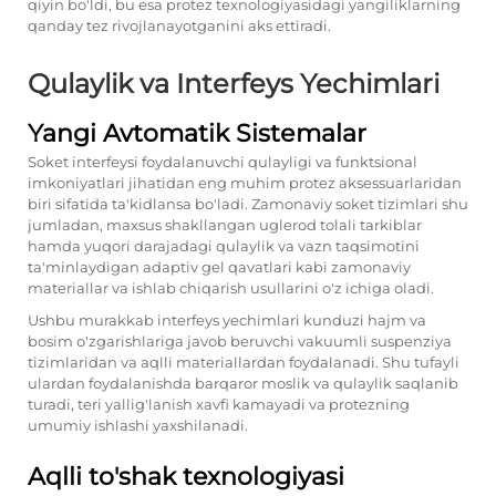
qiyin bo'ldi, bu esa protez texnologiyasidagi yangiliklarning
qanday tez rivojlanayotganini aks ettiradi.
Qulaylik va Interfeys Yechimlari
Yangi Avtomatik Sistеmalar
Sokеt interfeysi foydalanuvchi qulayligi va funktsional
imkoniyatlari jihatidan eng muhim protez aksessuarlaridan
biri sifatida ta'kidlansa bo'ladi. Zamonaviy sokеt tizimlari shu
jumladan, maxsus shakllangan uglerod tolali tarkiblar
hamda yuqori darajadagi qulaylik va vazn taqsimotini
ta'minlaydigan adaptiv gel qavatlari kabi zamonaviy
materiallar va ishlab chiqarish usullarini o'z ichiga oladi.
Ushbu murakkab interfeys yechimlari kunduzi hajm va
bosim o'zgarishlariga javob beruvchi vakuumli suspenziya
tizimlaridan va aqlli materiallardan foydalanadi. Shu tufayli
ulardan foydalanishda barqaror moslik va qulaylik saqlanib
turadi, teri yallig'lanish xavfi kamayadi va protezning
umumiy ishlashi yaxshilanadi.
Aqlli to'shak texnologiyasi