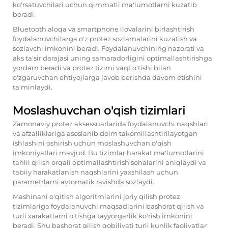
ko'rsatuvchilari uchun qimmatli ma'lumotlarni kuzatib
boradi.
Bluetooth aloqa va smartphone ilovalarini birlashtirish
foydalanuvchilarga o'z protez sozlamalarini kuzatish va
sozlavchi imkonini beradi. Foydalanuvchining nazorati va
aks ta'sir darajasi uning samaradorligini optimallashtirishga
yordam beradi va protez tizimi vaqt o'tishi bilan
o'zgaruvchan ehtiyojlarga javob berishda davom etishini
ta'minlaydi.
Moslashuvchan o'qish tizimlari
Zamonaviy protez aksessuarlarida foydalanuvchi naqshlari
va afzalliklariga asoslanib doim takomillashtirilayotgan
ishlashini oshirish uchun moslashuvchan o'qish
imkoniyatlari mavjud. Bu tizimlar harakat ma'lumotlarini
tahlil qilish orqali optimallashtirish sohalarini aniqlaydi va
tabiiy harakatlanish naqshlarini yaxshilash uchun
parametrlarni avtomatik ravishda sozlaydi.
Mashinani o'qitish algoritmlarini joriy qilish protez
tizimlariga foydalanuvchi maqsadlarini bashorat qilish va
turli xarakatlarni o'tishga tayyorgarlik ko'rish imkonini
beradi. Shu bashorat qilish qobiliyati turli kunlik faoliyatlar