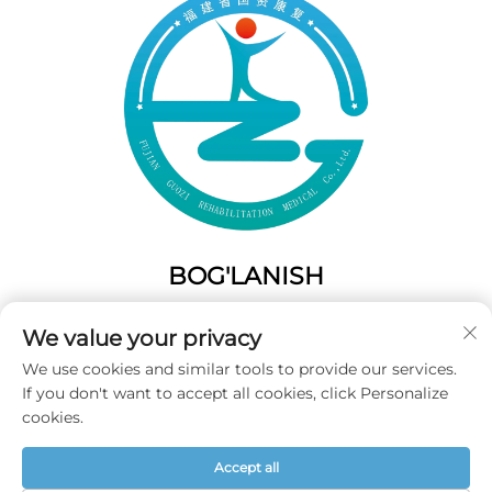
BOG'LANISH
Add: 50 Gaofeng Janubiy Lane, G'arbiy Eshik Fuzhou,
We value your privacy
Fujian, Xitoy
We use cookies and similar tools to provide our services.
Tel:
+86-19859128239
If you don't want to accept all cookies, click Personalize
Elektron pochta:
[email protected]
cookies.
Accept all
Mualliflik huquqi © 2025 Fujian Guozi Rehabilitation Medical