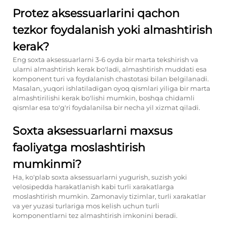
Protez aksessuarlarini qachon
tezkor foydalanish yoki almashtirish
kerak?
Eng soxta aksessuarlarni 3-6 oyda bir marta tekshirish va
ularni almashtirish kerak bo'ladi, almashtirish muddati esa
komponent turi va foydalanish chastotasi bilan belgilanadi.
Masalan, yuqori ishlatiladigan oyoq qismlari yiliga bir marta
almashtirilishi kerak bo'lishi mumkin, boshqa chidamli
qismlar esa to'g'ri foydalanilsa bir necha yil xizmat qiladi.
Soxta aksessuarlarni maxsus
faoliyatga moslashtirish
mumkinmi?
Ha, ko'plab soxta aksessuarlarni yugurish, suzish yoki
velosipedda harakatlanish kabi turli xarakatlarga
moslashtirish mumkin. Zamonaviy tizimlar, turli xarakatlar
va yer yuzasi turlariga mos kelish uchun turli
komponentlarni tez almashtirish imkonini beradi.