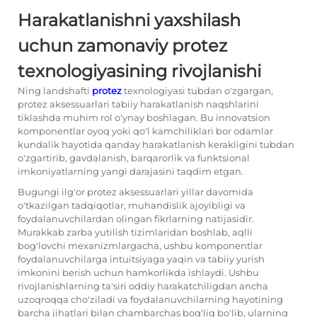
Harakatlanishni yaxshilash
uchun zamonaviy protez
texnologiyasining rivojlanishi
Ning landshafti
protez
texnologiyasi tubdan o'zgargan,
protez aksessuarlari tabiiy harakatlanish naqshlarini
tiklashda muhim rol o'ynay boshlagan. Bu innovatsion
komponentlar oyoq yoki qo'l kamchiliklari bor odamlar
kundalik hayotida qanday harakatlanish kerakligini tubdan
o'zgartirib, gavdalanish, barqarorlik va funktsional
imkoniyatlarning yangi darajasini taqdim etgan.
Bugungi ilg'or
protez aksessuarlari
yillar davomida
o'tkazilgan tadqiqotlar, muhandislik ajoyibligi va
foydalanuvchilardan olingan fikrlarning natijasidir.
Murakkab zarba yutilish tizimlaridan boshlab, aqlli
bog'lovchi mexanizmlargacha, ushbu komponentlar
foydalanuvchilarga intuitsiyaga yaqin va tabiiy yurish
imkonini berish uchun hamkorlikda ishlaydi. Ushbu
rivojlanishlarning ta'siri oddiy harakatchiligdan ancha
uzoqroqqa cho'ziladi va foydalanuvchilarning hayotining
barcha jihatlari bilan chambarchas bog'liq bo'lib, ularning