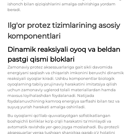
ishonch bilan qiziqishlarini amalga oshirishiga yordam
beradi.
Ilg'or protez tizimlarining asosiy
komponentlari
Dinamik reaksiyali oyoq va beldan
pastgi qismi bloklari
Zamonaviy protez aksessuarlariga gait sikli davomida
energiyani saqlash va chiqarish imkonini beruvchi dinamik
reaksiyali oyoqlar kiradi. Ushbu komponentlar biologik
oyoqlarning tabiiy prujinaviy harakatini imitatsiya qilish
uchun zamonaviy uglerod tolali materiallardan hamda
maxsus loyihalashdan foydalanadi. Natijada
foydalanuvchining kamroq energiya sarflashi bilan tez va
suyuq yurish harakati amalga oshiriladi.
Bu oyoqlarni qo'llab-quvvatayotgan sofistikatlangan
boshqichli birliklar ko'p o'qli harakatni ta'minlaydi va
avtomatik ravishda yer-geo joyga moslashadi. Bu protezli
aksessuarlar yerga tushgan sharoitga qarab o'z holatini