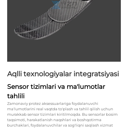
Aqlli texnologiyalar integratsiyasi
Sensor tizimlari va ma'lumotlar
tahlili
Zamonaviy protez aksessuarlariga foydalanuvchi
ma'lumotlarini real vaqtda to'plash va tahlil qilish uchun
murakkab sensor tizimlari kiritilmoqda. Bu sensorlar bosim
taqsimoti, harakatlanish naqshlari va boshqotirma
burchaklari, foydalanuvchilar va sog'liqni saqlash xizmat