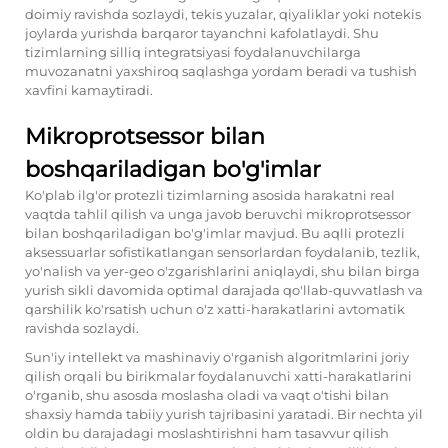
doimiy ravishda sozlaydi, tekis yuzalar, qiyaliklar yoki notekis
joylarda yurishda barqaror tayanchni kafolatlaydi. Shu
tizimlarning silliq integratsiyasi foydalanuvchilarga
muvozanatni yaxshiroq saqlashga yordam beradi va tushish
xavfini kamaytiradi.
Mikroprotsessor bilan
boshqariladigan bo'g'imlar
Ko'plab ilg'or protezli tizimlarning asosida harakatni real
vaqtda tahlil qilish va unga javob beruvchi mikroprotsessor
bilan boshqariladigan bo'g'imlar mavjud. Bu aqlli protezli
aksessuarlar sofistikatlangan sensorlardan foydalanib, tezlik,
yo'nalish va yer-geo o'zgarishlarini aniqlaydi, shu bilan birga
yurish sikli davomida optimal darajada qo'llab-quvvatlash va
qarshilik ko'rsatish uchun o'z xatti-harakatlarini avtomatik
ravishda sozlaydi.
Sun'iy intellekt va mashinaviy o'rganish algoritmlarini joriy
qilish orqali bu birikmalar foydalanuvchi xatti-harakatlarini
o'rganib, shu asosda moslasha oladi va vaqt o'tishi bilan
shaxsiy hamda tabiiy yurish tajribasini yaratadi. Bir nechta yil
oldin bu darajadagi moslashtirishni ham tasavvur qilish