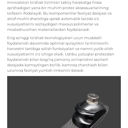
Innovatsion to'shak tizimlari tabiiy harakatga hissa
qo'shadigan yana bir muhim protez aksessuarlarining
toifasini ifodalaydi. Bu komponentlar faoliyat darajasi va
atrof-muhit sharoitiga qarab avtomatik tarzda o'z
xususiyatlarini sozlaydigan maxsus polimerlar va
moslashuvchan materiallardan foydalanadi.
Eng so'nggi to'shak texnologiyalari uzun muddatli
foydalanish davomida optimal qulaylikni ta'minlovchi
haroratni tartibga solish funksiyalari va namni yutib olish
xususiyatlarini o'z ichiga oladi. Ushbu yutuqlar protezdan
foydalanish bilan bog'liq jismoniy zo'riqnishni sezilarli
darajada kamaytirgan bo'lib, kamroq charchash bilan
uzunroq faoliyat yuritish imkonini beradi.