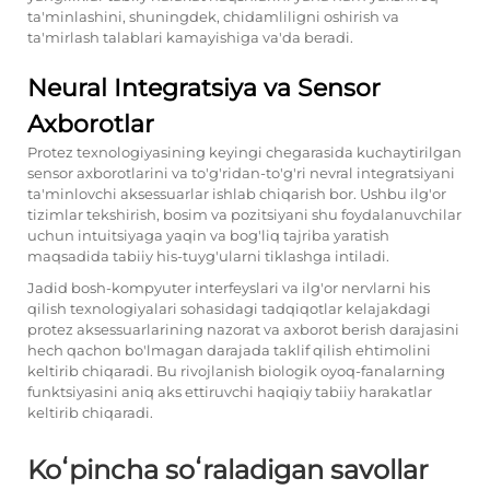
ta'minlashini, shuningdek, chidamliligni oshirish va
ta'mirlash talablari kamayishiga va'da beradi.
Neural Integratsiya va Sensor
Axborotlar
Protez texnologiyasining keyingi chegarasida kuchaytirilgan
sensor axborotlarini va to'g'ridan-to'g'ri nevral integratsiyani
ta'minlovchi aksessuarlar ishlab chiqarish bor. Ushbu ilg'or
tizimlar tekshirish, bosim va pozitsiyani shu foydalanuvchilar
uchun intuitsiyaga yaqin va bog'liq tajriba yaratish
maqsadida tabiiy his-tuyg'ularni tiklashga intiladi.
Jadid bosh-kompyuter interfeyslari va ilg'or nervlarni his
qilish texnologiyalari sohasidagi tadqiqotlar kelajakdagi
protez aksessuarlarining nazorat va axborot berish darajasini
hech qachon bo'lmagan darajada taklif qilish ehtimolini
keltirib chiqaradi. Bu rivojlanish biologik oyoq-fanalarning
funktsiyasini aniq aks ettiruvchi haqiqiy tabiiy harakatlar
keltirib chiqaradi.
Koʻpincha soʻraladigan savollar