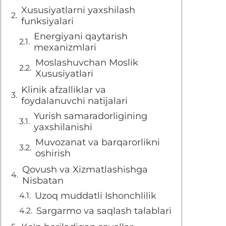
Xususiyatlarni yaxshilash
funksiyalari
Energiyani qaytarish
mexanizmlari
Moslashuvchan Moslik
Xususiyatlari
Klinik afzalliklar va
foydalanuvchi natijalari
Yurish samaradorligining
yaxshilanishi
Muvozanat va barqarorlikni
oshirish
Qovush va Xizmatlashishga
Nisbatan
Uzoq muddatli Ishonchlilik
Sargarmo va saqlash talablari