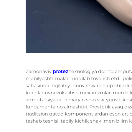
Zamonaviy
protez
texnologiya don'tq amput
mobilyashtirmalarni inqilab tovarish etdi, pol
sahasinda inqilabiy innovatsiya bolup chiqdi. 
kuchlanuvni vokalitish mexanizmlari men bilim
amputatsiyaga uchragan shaxslar yurish, kosish
fundamentalno almashtiri. Prostetik ayaq diza
traditsion qattiq komponentlardan oson artiq
tashab teshisli tabiiy kichik shakl men bilim k