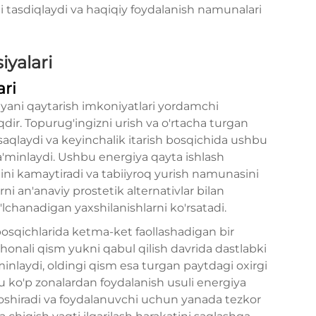
ni tasdiqlaydi va haqiqiy foydalanish namunalari
iyalari
ri
yani qaytarish imkoniyatlari yordamchi
dir. Topurug'ingizni urish va o'rtacha turgan
saqlaydi va keyinchalik itarish bosqichida ushbu
a'minlaydi. Ushbu energiya qayta ishlash
ni kamaytiradi va tabiiyroq yurish namunasini
rni an'anaviy prostetik alternativlar bilan
'lchanadigan yaxshilanishlarni ko'rsatadi.
bosqichlarida ketma-ket faollashadigan bir
honali qism yukni qabul qilish davrida dastlabki
'minlaydi, oldingi qism esa turgan paytdagi oxirgi
 ko'p zonalardan foydalanish usuli energiya
 oshiradi va foydalanuvchi uchun yanada tezkor