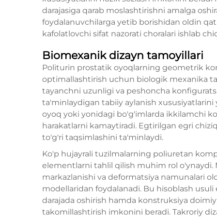
darajasiga qarab moslashtirishni amalga oshira
foydalanuvchilarga yetib borishidan oldin qat'
kafolatlovchi sifat nazorati choralari ishlab c
Biomexanik dizayn tamoyillari
Politurin prostatik oyoqlarning geometrik kon
optimallashtirish uchun biologik mexanika ta
tayanchni uzunligi va peshoncha konfiguratsiyas
ta'minlaydigan tabiiy aylanish xususiyatlarini
oyoq yoki yonidagi bo'g'imlarda ikkilamchi 
harakatlarni kamaytiradi. Egtirilgan egri chizi
to'g'ri taqsimlashini ta'minlaydi.
Ko'p hujayrali tuzilmalarning poliuretan kom
elementlarni tahlil qilish muhim rol o'ynaydi
markazlanishi va deformatsiya namunalari o
modellaridan foydalanadi. Bu hisoblash usuli
darajada oshirish hamda konstruksiya doimiyl
takomillashtirish imkonini beradi. Takroriy diz