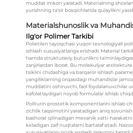
muddat imkon yaratadi. Materialning shoxlan
yurishning ta'sir bosqichlarida qulaylikni yaxs
Materialshunoslik va Muhandisl
Ilg'or Polimer Tarkibi
Polietilen tayoqchasi yuqori texnologiyali p
ishlash xususiyatlariga erishadi. Material ta
hamda strukturaviy butunlikni ta'minlaydig
zanjirlardan iborat. Bu molekulyar arxitektu
tsiklini chidashiga va barqaror ishlash param
yangiliklarning orqasidagi muhandislar jamoa
muddatini oshiruvchi, faol foydalanuvchilar 
kafolatlaydigan noyob formulalar ishlab chiqd
Politurin prostetik komponentlarini ishlab chi
zichlik taqsimotini yaratadigan aniq sovunish u
bashorat qilinadigan mexanik xatti-harakatni 
keladigan zaif nuqtalarni bartaraf etadi. Nazo
xususiyatlarini nozik sozlash imkonini beradi 