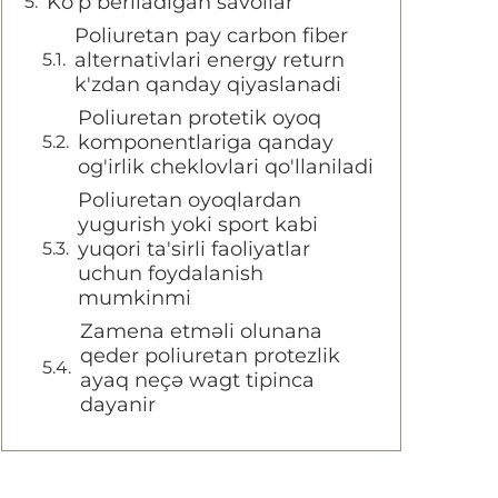
Ko'p beriladigan savollar
Poliuretan pay carbon fiber
alternativlari energy return
k'zdan qanday qiyaslanadi
Poliuretan protetik oyoq
komponentlariga qanday
og'irlik cheklovlari qo'llaniladi
Poliuretan oyoqlardan
yugurish yoki sport kabi
yuqori ta'sirli faoliyatlar
uchun foydalanish
mumkinmi
Zamena etməli olunana
qeder poliuretan protezlik
ayaq neçə wagt tipinca
dayanir