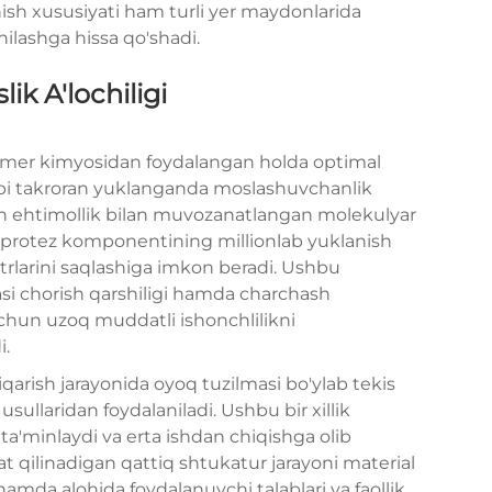
ish xususiyati ham turli yer maydonlarida
hilashga hissa qo'shadi.
ik A'lochiligi
olimer kimyosidan foydalangan holda optimal
rkibi takroran yuklanganda moslashuvchanlik
an ehtimollik bilan muvozanatlangan molekulyar
ra protez komponentining millionlab yuklanish
etrlarini saqlashiga imkon beradi. Ushbu
si chorish qarshiligi hamda charchash
uchun uzoq muddatli ishonchlilikni
i.
qarish jarayonida oyoq tuzilmasi bo'ylab tekis
sullaridan foydalaniladi. Ushbu bir xillik
ta'minlaydi va erta ishdan chiqishga olib
rat qilinadigan qattiq shtukatur jarayoni material
hamda alohida foydalanuvchi talablari va faollik