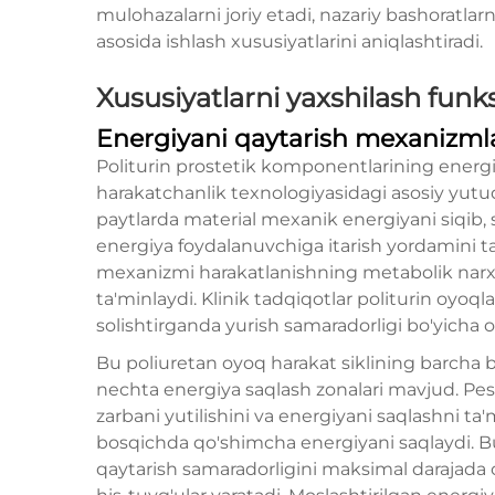
mulohazalarni joriy etadi, nazariy bashoratlar
asosida ishlash xususiyatlarini aniqlashtiradi.
Xususiyatlarni yaxshilash funks
Energiyani qaytarish mexanizmla
Politurin prostetik komponentlarining energi
harakatchanlik texnologiyasidagi asosiy yutuq
paytlarda material mexanik energiyani siqib, 
energiya foydalanuvchiga itarish yordamini t
mexanizmi harakatlanishning metabolik narxi
ta'minlaydi. Klinik tadqiqotlar politurin oyoqla
solishtirganda yurish samaradorligi bo'yicha o
Bu
poliuretan oyoq
harakat siklining barcha 
nechta energiya saqlash zonalari mavjud. Pes
zarbani yutilishini va energiyani saqlashni ta
bosqichda qo'shimcha energiyani saqlaydi. Bu
qaytarish samaradorligini maksimal darajada