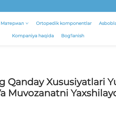
Материал
Ortopedik komponentlar
Asbobl
Kompaniya haqida
Bog'lanish
g Qanday Xususiyatlari Y
a Muvozanatni Yaxshilay