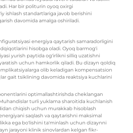
di. Har bir politurin oyoq oxirgi
iy ishlash standartlariga javob berishini
hiqarish davomida amalga oshiriladi.
figuratsiyasi energiya qaytarish samaradorligini
dqiqotlarini hisobga oladi. Oyoq barmog'i
i yurish paytida og'irlikni silliq uzatishni
 yaratish uchun hamkorlik qiladi. Bu dizayn qoldiq
komplikatsiyalarga olib keladigan kompensatsion
qlar gait tsiklining davomida reaktsiya kuchlarini
ponentlarini optimallashtirishda cheklangan
. Muhandislar turli yuklama sharoitida kuchlanish
ldidan chiqish uchun murakkab hisoblash
 energiyani saqlash va qaytarishni maksimal
ikka ega bo'lishini ta'minlash uchun dizaynni
ayn jarayoni klinik sinovlardan kelgan fikr-