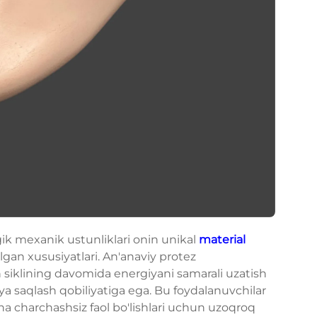
ik mexanik ustunliklari onin unikal
material
ilgan xususiyatlari. An'anaviy protez
ish siklining davomida energiyani samarali uzatish
ya saqlash qobiliyatiga ega. Bu foydalanuvchilar
a charchashsiz faol bo'lishlari uchun uzoqroq