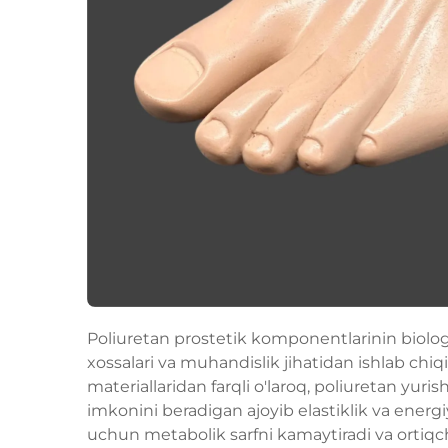
Poliuretan prostetik komponentlarinin biolog
xossalari va muhandislik jihatidan ishlab chiq
materiallaridan farqli o'laroq, poliuretan yur
imkonini beradigan ajoyib elastiklik va energi
uchun metabolik sarfni kamaytiradi va ortiqch