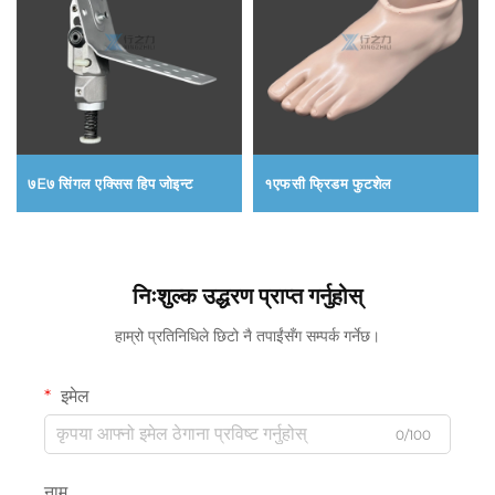
७E७ सिंगल एक्सिस हिप जोइन्ट
१एफसी फ्रिडम फुटशेल
निःशुल्क उद्धरण प्राप्त गर्नुहोस्
हाम्रो प्रतिनिधिले छिटो नै तपाईंसँग सम्पर्क गर्नेछ।
इमेल
0/100
नाम