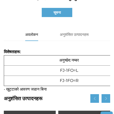
सूचना
अवलोकन
अनुशंसित उत्पादनहरू
विशेषताहरू:
अनुच्छेद नम्बर
FJ-1FO=L
FJ-1FO=R
• खुट्टाको आवरण जडान बिना
अनुशंसित उत्पादनहरू