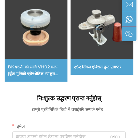
BK प्रयोगको लागि VH02 भल्भ
२S२ सिंगल एक्सिस फुट एडाप्टर
(घुँडा मुनिको प्रोस्थेटिक भ्याकुम
सस्पेन्सन सिस्टम भल्भ)
निःशुल्क उद्धरण प्राप्त गर्नुहोस्
हाम्रो प्रतिनिधिले छिटो नै तपाईंसँग सम्पर्क गर्नेछ।
इमेल
0/100