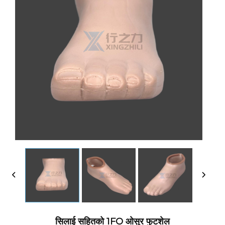
सिलाई सहितको 1FO ओसुर फुटशेल