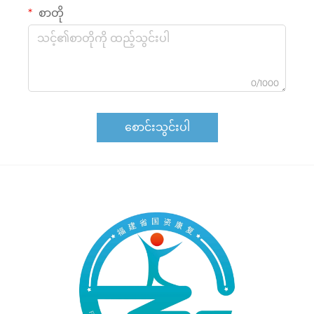
စာတို
0/1000
စောင်းသွင်းပါ