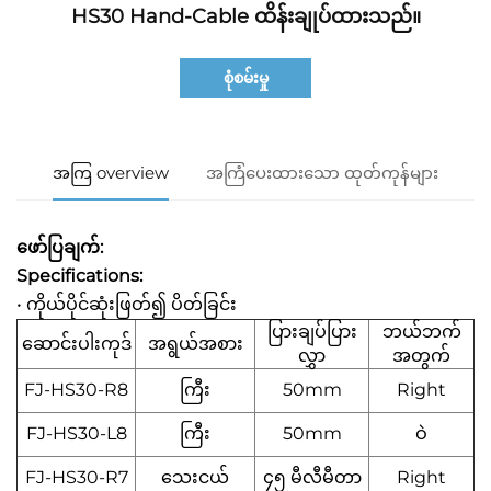
HS30 Hand-Cable ထိန်းချုပ်ထားသည်။
စုံစမ်းမှု
အကြ overview
အကြံပေးထားသော ထုတ်ကုန်များ
ဖော်ပြချက်:
Specifications:
• ကိုယ်ပိုင်ဆုံးဖြတ်၍ ပိတ်ခြင်း
ပြားချပ်ပြား
ဘယ်ဘက်
ဆောင်းပါးကုဒ်
အရွယ်အစား
လွှာ
အတွက်
FJ-HS30-R8
ကြီး
50mm
Right
FJ-HS30-L8
ကြီး
50mm
ဝဲ
FJ-HS30-R7
သေးငယ်
၄၅ မီလီမီတာ
Right