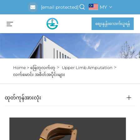
MY
[email protected]
စျေးနှုန်းကောက်ယူရန်
>
>
Home >
ခြေတုလက်တု
Upper Limb Amputation
လက်မောင်း အစိတ်အပိုင်းများ
ထုတ်ကုန်အားလုံး