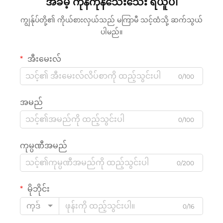
အခမဲ့ ကုန်ကုန်သေးသေး ရယူပါ
ကျွန်ုပ်တို့၏ ကိုယ်စားလှယ်သည် မကြာမီ သင့်ထံသို့ ဆက်သွယ်
ပါမည်။
အီးမေးလ်
0/100
အမည်
0/100
ကုမ္ပဏီအမည်
0/200
မိုဘိုင်း
ကုဒ်
0/16