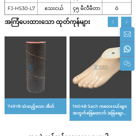
FJ-HS30-L7
သေးငယ်
၄၅ မီလီမီတာ
ဝဲ
အကြံပေးထားသော ထုတ်ကုန်များ
749Y8 သဲထည့်သော အိတ်
1N04B Sach ကလေးငယ်များ
အတွက်ခြေထောက် (ခြေချောင်း
များပါဝင်သည်)