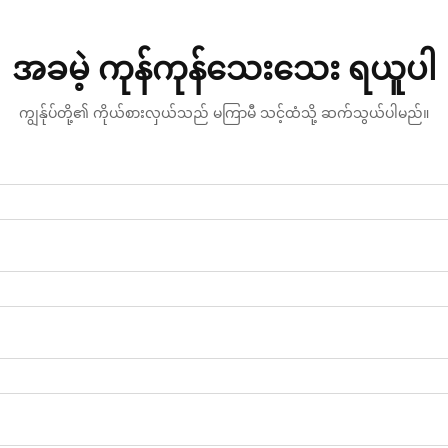
အခမဲ့ ကုန်ကုန်သေးသေး ရယူပါ
ကျွန်ုပ်တို့၏ ကိုယ်စားလှယ်သည် မကြာမီ သင့်ထံသို့ ဆက်သွယ်ပါမည်။