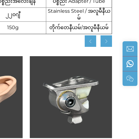
ပစ္စည်းအလေးချိန်
ပစ္စည်း Adapter / Tube
Stainless Steel / အလူမီနီယ
၂၂၀ဂျီ
မ်
150g
တိုက်တေနီယမ်/အလူမီနီယမ်