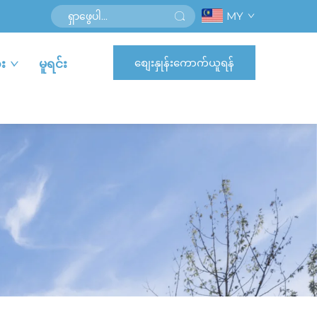
MY
စျေးနှုန်းကောက်ယူရန်
း
မူရင်း