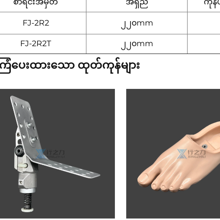
စာရင်းအမှတ်
အရှည်
ကုန်
FJ-2R2
၂၂၀mm
FJ-2R2T
၂၂၀mm
ြံပေးထားသော ထုတ်ကုန်များ