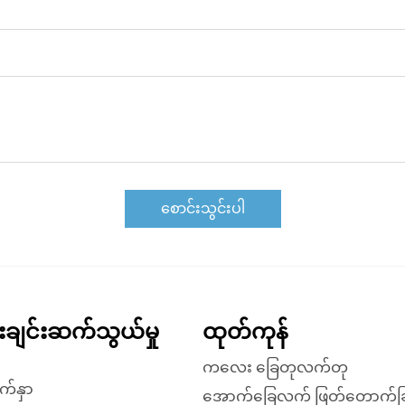
စောင်းသွင်းပါ
န်းချင်းဆက်သွယ်မှု
ထုတ်ကုန်
ကလေး ခြေတုလက်တု
က်နှာ
အောက်ခြေလက် ဖြတ်တောက်ခြ