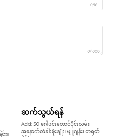
0/16
0/1000
ဆက်သွယ်ရန်
Add: 50 ဂေါဖင်းတောင်ပိုင်းလမ်း၊
အနောက်တံခါးဖုံးချုံး၊ ဖျူဂျန်း၊ တရုတ်
င်း။