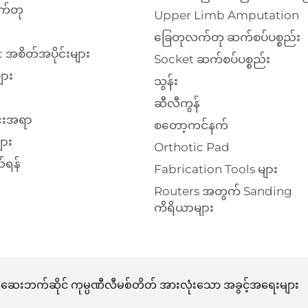
က်တု
Upper Limb Amputation
ခြေတုလက်တု ဆက်စပ်ပစ္စည်း
 အစိတ်အပိုင်းများ
Socket ဆက်စပ်ပစ္စည်း
ျား
သွန်း
ဆီလီကွန်
်းအရာ
စတော့ကင်နက်
ား
Orthotic Pad
်ရန်
Fabrication Tools များ
Routers အတွက် Sanding
ကိရိယာများ
င်ရေး ဆေးဘက်ဆိုင် ကုမ္ပဏီလီမစ်တိတ် အားလုံးသော အခွင့်အရေးများ