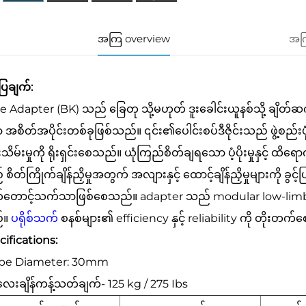
အကြ overview
အကြ
ပြချက်:
e Adapter (BK) သည် ခြေတု သို့မဟုတ် ဒူးခေါင်းယူနစ်သို့ ချ
အစိတ်အပိုင်းတစ်ခုဖြစ်သည်။ ၎င်း၏ပေါင်းစပ်ဒီဇိုင်းသည် ဖွဲ့စည်းပုံကို 
းသိမ်းမှုကို ရိုးရှင်းစေသည်။ ယုံကြည်စိတ်ချရသော ပံ့ပိုးမှုနှင့် ထိရောက
စိတ်ကြိုက်ချိန်ညှိမှုအတွက် အလျားနှင့် ထောင့်ချိန်ညှိမှုများကို ခွ
တောင့်သက်သာဖြစ်စေသည်။ adapter သည် modular low-lim
်။
ပရိုစ်သက်
စနစ်များ၏ efficiency နှင့် reliability ကို တိုးတက
ifications:
ube Diameter: 30mm
ေးချိန်ကန့်သတ်ချက်- 125 kg / 275 Ibs