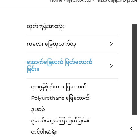
ထုတ်ကုန်အားလုံး
ကလေး ခြေတုလက်တု
အောက်ခြေလက် ဖြတ်တောက်
ခြင်း။
ကာဗွန်ဖိုက်ဘာ ခြေထောက်
Polyurethane ခြေထောက်
ဒူးဆစ်
ဒူးဆစ်သွေးကြောပြတ်ခြင်း။
တင်ပါးဆုံရိုး