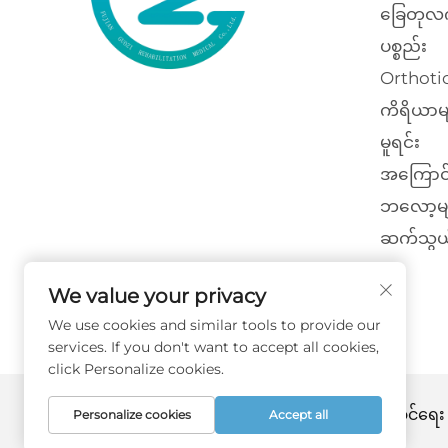
ခြေတုလ
ပစ္စည်း
Orthotic
ကိရိယာမ
မူရင်း
အကြောင
ဘလော့မျ
ဆက်သွယ
We value your privacy
We use cookies and similar tools to provide our
services. If you don't want to accept all cookies,
click Personalize cookies.
မူပိုင်ခွင့် © ၂၀၂၆ ဖုကျန်း ဂွို့ဇီ ပြန်လည်ထူထော
Personalize cookies
Accept all
ကာကွယ်ထားသည် -
လျှို့ဝှက်မှုမူဝါဒ