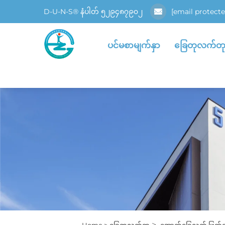
D-U-N-S® နံပါတ် ၅၂၉၄၈၇၉၀၂
[email protecte
ပင်မစာမျက်နှာ
ခြေတုလက်တ
>
Home >
ခြေတုလက်တု
အောက်ခြေလက် ဖြတ်တ