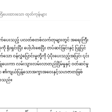
ံပေးထားသော ထုတ်ကုန်များ
ိတ်ဆက်ပေးသည့် ပလတ်စတစ်လက်တုများတွင် အရေးကြီး
ရိုးရှင်းပြီး ပေါ့ပါးစေပြီး တပ်ဆင်ခြင်းနှင့် ပြုပြင်
်သော ဝန်လွှဲပြောင်းမှုတို့ကို ပံ့ပိုးပေးသည့်အပြင်၊ ၎င်း
င့်ပြုပေးကာ လမ်းသွားလမ်းလာတည်ငြိမ်မှုနှင့် ဝတ်ဆင်မှု
b ၏ကျယ်ပြန့်သောအကွာအဝေးနှင့်သဟဇာတဖြစ်
်စေသည်။