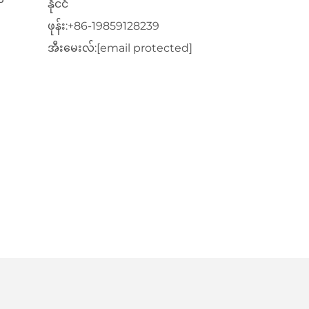
နိုင်ငံ
ဖုန်း:
+86-19859128239
အီးမေးလ်:
[email protected]