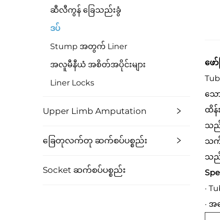
ဆီလီကွန် ခြေသည်းခွံ
ဒပ်
Stump အတွက် Liner
ဖော်
အလူမီနီယံ အစိတ်အပိုင်းများ
Tub
Liner Locks
သော 
ထိန်
Upper Limb Amputation
သည် 
ခြေတုလက်တု ဆက်စပ်ပစ္စည်း
သက်
သည
Socket ဆက်စပ်ပစ္စည်း
Spec
· T
· အလ