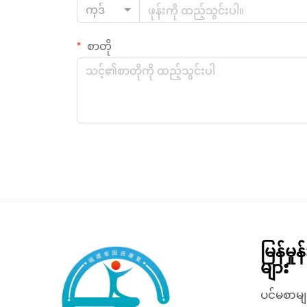
ကုဒ်
စာတို
မြန်မှု
များ
ပင်မစာမျ