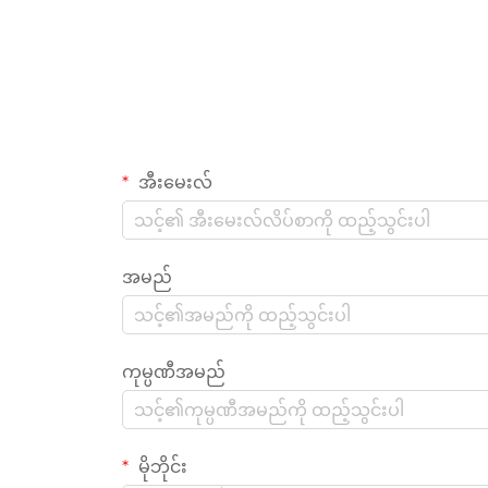
အီးမေးလ်
အမည်
ကုမ္ပဏီအမည်
မိုဘိုင်း