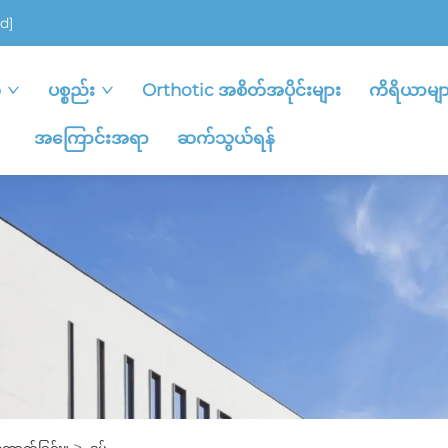
d]
ု
ပစ္စည်း
Orthotic အစိတ်အပိုင်းများ
ကိရိယာမျာ
အကြောင်းအရာ
ဆက်သွယ်ရန်
>
ောက်ခြင်း။
ဒပ်