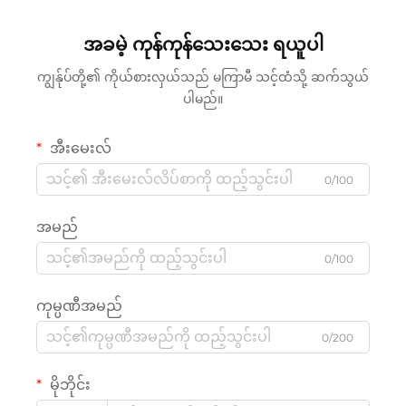
အခမဲ့ ကုန်ကုန်သေးသေး ရယူပါ
ကျွန်ုပ်တို့၏ ကိုယ်စားလှယ်သည် မကြာမီ သင့်ထံသို့ ဆက်သွယ်
ပါမည်။
အီးမေးလ်
0/100
အမည်
0/100
ကုမ္ပဏီအမည်
0/200
မိုဘိုင်း