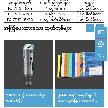
စာရင်းအမှတ်
ပါးစပ်ဖွင့်လှစ်ခြင်း
အရှည်
FJ-711S1=6X4
4 နှင့် 6mm
၂၄၅ မီလီမီတာ
FJ-711S1=7X9
7 နှင့် 9mm
၂၄၅ မီလီမီတာ
FJ-711S1=8X10
၈ နှင့် ၁၀မီလီမီတာ
၂၄၅ မီလီမီတာ
အကြံပေးထားသော ထုတ်ကုန်များ
2SR2100 ဟိုက်ဒရောလစ်ဒူး
၂၈MP အမျိုးအရောင်များပါ
ဆက်စပ်ပိုင်း
သော ပျော့ပြောင်းသောပက်
(EVA)