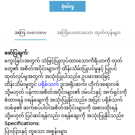
စုံစမ်းမှု
အကြ overview
အကြံပေးထားသော ထုတ်ကုန်များ
ဖော်ပြချက်:
ကွေးခြင်းအတွက် သံဖြင့်ပြုလုပ်ထားသောကိရိယာကို တုတ်
တွေ၏ အစိတ်အပိုင်းများကို ထိန်းသိမ်းပြုပင်မှုနှင့် ပြုပင်
ထုတ်လုပ်မှုအတွက် အသုံးပြုပါသည်။ ဥပမာအားဖြင့်
ထိန်းသိမ်းမှုတွင်
ပရိုစ်သက်
ဒူးအရိုးဆက်၊ ဟိုက်ဒရောလစ်
သို့မဟုတ် ပန်ကာအစိတ်အပိုင်းများ၏ ဒမ်ပင်းနှင့် အက်ရှင်းကို
စံထားရန် ဝရန်ချေးကို အသုံးပြုနိုင်သည်။ အပြင် ပရိုစ်သက်
တစ်ခု၏ ဆက်စပ်ပါဝါအစိတ်အပိုင်းများကို အစားထိုးရန်
သို့မဟုတ် ပြင်ဆင်ရန်လည်း ဝရန်ချေးကို အသုံးပြုနိုင်သည်။
Specifications:
ပြားပြားနှင့် တူသော အစွန်းများ