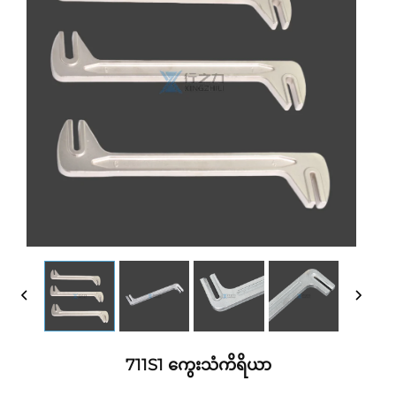
711S1 ကွေးသံကိရိယာ