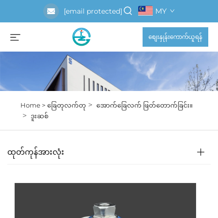
MY
[email protected]
စျေးနှုန်းကောက်ယူရန်
>
Home >
ခြေတုလက်တု
အောက်ခြေလက် ဖြတ်တောက်ခြင်း။
>
ဒူးဆစ်
ထုတ်ကုန်အားလုံး