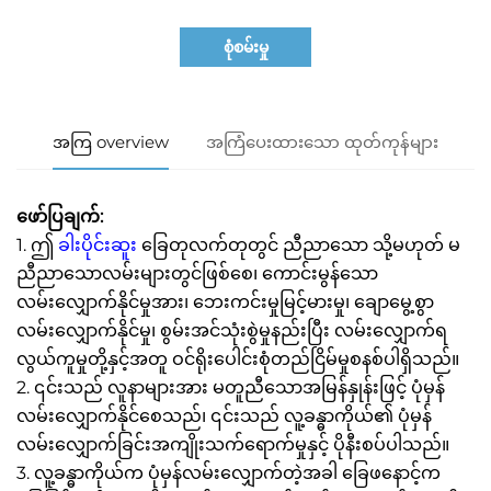
စုံစမ်းမှု
အကြ overview
အကြံပေးထားသော ထုတ်ကုန်များ
ဖော်ပြချက်:
1. ဤ
ခါးပိုင်းဆူး
ခြေတုလက်တုတွင် ညီညာသော သို့မဟုတ် မ
ညီညာသောလမ်းများတွင်ဖြစ်စေ၊ ကောင်းမွန်သော
လမ်းလျှောက်နိုင်မှုအား၊ ဘေးကင်းမှုမြင့်မားမှု၊ ချောမွေ့စွာ
လမ်းလျှောက်နိုင်မှု၊ စွမ်းအင်သုံးစွဲမှုနည်းပြီး လမ်းလျှောက်ရ
လွယ်ကူမှုတို့နှင့်အတူ ဝင်ရိုးပေါင်းစုံတည်ငြိမ်မှုစနစ်ပါရှိသည်။
2. ၎င်းသည် လူနာများအား မတူညီသောအမြန်နှုန်းဖြင့် ပုံမှန်
လမ်းလျှောက်နိုင်စေသည်၊ ၎င်းသည် လူ့ခန္ဓာကိုယ်၏ ပုံမှန်
လမ်းလျှောက်ခြင်းအကျိုးသက်ရောက်မှုနှင့် ပိုနီးစပ်ပါသည်။
3. လူ့ခန္ဓာကိုယ်က ပုံမှန်လမ်းလျှောက်တဲ့အခါ ခြေဖနောင့်က