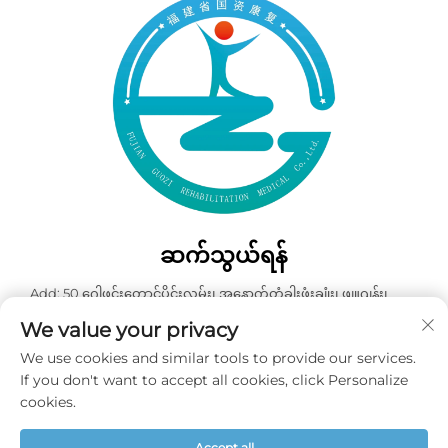
ဆက်သွယ်ရန်
Add: 50 ဂေါဖင်းတောင်ပိုင်းလမ်း၊ အနောက်တံခါးဖုံးချုံး၊ ဖျူဂျန်း၊
တရုတ်နိုင်ငံ
We value your privacy
ဖုန်း:
+86-19859128239
We use cookies and similar tools to provide our services.
အီးမေးလ်:
[email protected]
If you don't want to accept all cookies, click Personalize
cookies.
မူပိုင်ခွင့် © ၂၀၂၆ ဖုကျန်း ဂွို့ဇီ ပြန်လည်ထူထောင်ရေး ဆေးဘက်ဆိုင် ကုမ္ပဏီ
Accept all