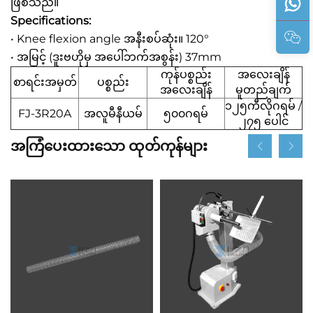
ဖြစ်သည်။
Specifications:
• Knee flexion angle အနီးစပ်ဆုံး။ 120°
• အမြင့် (ဒူးဗဟိုမှ အပေါ်ဘက်အစွန်း) 37mm
ကုန်ပစ္စည်း
အလေးချိန်
စာရင်းအမှတ်
ပစ္စည်း
အလေးချိန်
မူတည်ချက်
၁၂၅ကီလိုဂရမ် /
FJ-3R20A
အလူမီနီယမ်
၅၀၀ဂရမ်
၂၇၅ ပေါင်
အကြံပေးထားသော ထုတ်ကုန်များ