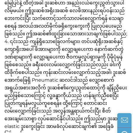
မြေပြင်နဲ့ ထိတဲ့အခါ ဒူးဆစ်ဟာ အနည်းငယ်ကွေးညွှတ်သွားပါ
လိမ့်မယ်။ ဤဒူးဆစ်အရိုးအဆစ် လေဖိအားနည်းရပ်ဝန်းသည်
ဘေးကင်းပြီး သက်တောင့်သက်သာလမ်းလျှောက်ရန် သေချာ
စေရန် အလယ်အလတ်မိုက်ခရိုကွေးကွေးကို ပြုလုပ်ပေးမည်
ဖြစ်သည်။ ဤအဆစ်၏ထူးခြားသောအားသာချက်ဖြစ်ပါသည်;
4. ၎င်းသည် ကျန်ရှိသောခြေလက်များ၊ တင်ပဆုံရိုးအဆစ်နှင့်
ကျောရိုးအပေါ် ဖိအားများကို လျှော့ချပေးကာ နောက်ဆက်တွဲ
ဒဏ်ရာများကို လျှော့ချပေးကာ ဇီဝကမ္မလှုပ်ရှားမှုကို ပိုမိုပုံမှန်
ဖြစ်စေသည်။ ခရီးဝေးလမ်းလျှောက်ခြင်းသည်လည်း ခါးကို
ထိခိုက်စေပါသည်။ ကုန်းဆင်းလမ်းလျှောက်သည့်အခါ၊ ဒူးဆစ်
အောက်ခြေရှိ Pneumatic ဆလင်ဒါသည် လျှောစောက်
အရွယ်အစားအလိုက် ဒူးဆစ်၏ကွေးညွတ်ထောင့်ကို ချိန်ညှိပေး
မည်ဖြစ်သောကြောင့် လူ့ခန္ဓာကိုယ်သည် ဟန်ချက်ညီစေပြီး
ပြုတ်ကျရန်မလွယ်ကူစေရန်။ ထို့ကြောင့် တောင်ဆင်း
လမ်းလျှောက်ခြင်းသည် အလွန်အန္တရာယ်ကင်းပြီး စိတ်
အေးချမ်းသာစွာ လုပ်ဆောင်နိုင်ပါသည်။ ဤသည်မှာ ဒူးဆစ်၏
elastic ဒူးကွေးခြင်း အာမခံလုပ်ဆောင်ချက်၏ အခြေခံ