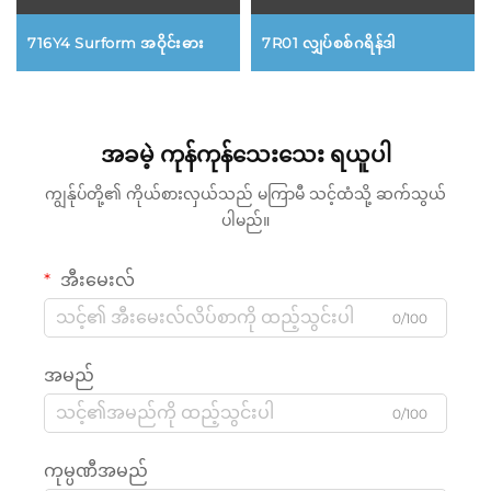
716Y4 Surform အဝိုင်းဓား
7R01 လျှပ်စစ်ဂရိန်ဒါ
အခမဲ့ ကုန်ကုန်သေးသေး ရယူပါ
ကျွန်ုပ်တို့၏ ကိုယ်စားလှယ်သည် မကြာမီ သင့်ထံသို့ ဆက်သွယ်
ပါမည်။
အီးမေးလ်
0/100
အမည်
0/100
ကုမ္ပဏီအမည်