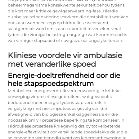
beheermeganisme konsekwente sekuriteit behou tydens
die kort maar kritieke gewigaanvaarding-fase. Hierdie
dubbelstelselbenadering voorkom die onstabiliteit wat kan
ontstaan wanneer slegs op hidrouliese weerstand
staatgemaak word om staan-sekuriteit te verseker, veral
tydens die vinnige belasting-oorgange wat kenmerkend is
van vinniger stapspoed of navigasie oor ongelyke terrein.
Kliniese voordele vir ambulasie
met veranderlike spoed
Energie-doeltreffendheid oor die
hele stapspoedspektrum
Metaboliese energieverbruik verteenwoordig 'n kritieke
oorweging vir prosetiese gebruikers, wat gewoonlik
beduidend meer energie tydens stap verbruik in
vergelyking met nie-amputees as gevolg van die
afwesigheid van biologiese enkelkraggenerasie en die
noodsaak om vir prosetiese beperkings te kompenseer. 'n
Hidrouliese prosetiese kniegewrig dra by tot verbeterde
energie-effektiwiteit oor verskillende spoedvlakke deur die
spierspoging wat benodig word om ledemaatbeweging te