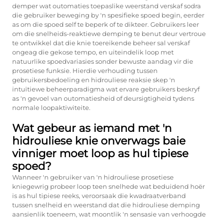
demper wat outomaties toepaslike weerstand verskaf sodra
die gebruiker beweging by 'n spesifieke spoed begin, eerder
as om die spoed self te beperk of te dikteer. Gebruikers leer
om die snelheids-reaktiewe demping te benut deur vertroue
te ontwikkel dat die knie toereikende beheer sal verskaf
ongeag die gekose tempo, en uiteindelik loop met
natuurlike spoedvariasies sonder bewuste aandag vir die
prosetiese funksie. Hierdie verhouding tussen
gebruikersbedoeling en hidrouliese reaksie skep 'n
intuïtiewe beheerparadigma wat ervare gebruikers beskryf
as 'n gevoel van outomatiesheid of deursigtigheid tydens
normale loopaktiwiteite.
Wat gebeur as iemand met 'n
hidrouliese knie onverwags baie
vinniger moet loop as hul tipiese
spoed?
Wanneer 'n gebruiker van 'n hidrouliese prosetiese
kniegewrig probeer loop teen snelhede wat beduidend hoër
is as hul tipiese reeks, veroorsaak die kwadraatverband
tussen snelheid en weerstand dat die hidrouliese demping
aansienlik toeneem, wat moontlik 'n sensasie van verhoogde