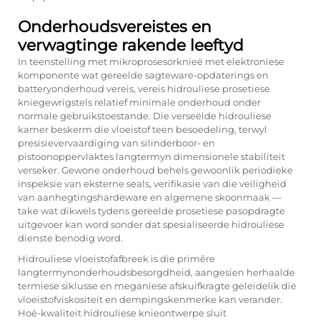
Onderhoudsvereistes en
verwagtinge rakende leeftyd
In teenstelling met mikroprosesorknieë met elektroniese
komponente wat gereelde sagteware-opdaterings en
batteryonderhoud vereis, vereis hidrouliese prosetiese
kniegewrigstels relatief minimale onderhoud onder
normale gebruikstoestande. Die verseëlde hidrouliese
kamer beskerm die vloeistof teen besoedeling, terwyl
presisievervaardiging van silinderboor- en
pistoonoppervlaktes langtermyn dimensionele stabiliteit
verseker. Gewone onderhoud behels gewoonlik periodieke
inspeksie van eksterne seals, verifikasie van die veiligheid
van aanhegtingshardeware en algemene skoonmaak —
take wat dikwels tydens gereelde prosetiese pasopdragte
uitgevoer kan word sonder dat spesialiseerde hidrouliese
dienste benodig word.
Hidrouliese vloeistofafbreek is die primêre
langtermynonderhoudsbesorgdheid, aangesien herhaalde
termiese siklusse en meganiese afskuifkragte geleidelik die
vloeistofviskositeit en dempingskenmerke kan verander.
Hoë-kwaliteit hidrouliese knieontwerpe sluit