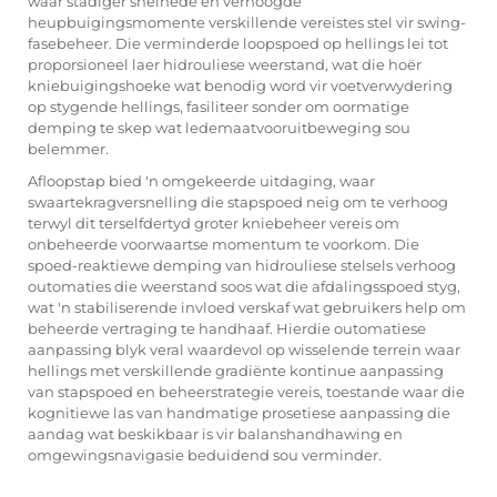
waar stadiger snelhede en verhoogde
heupbuigingsmomente verskillende vereistes stel vir swing-
fasebeheer. Die verminderde loopspoed op hellings lei tot
proporsioneel laer hidrouliese weerstand, wat die hoër
kniebuigingshoeke wat benodig word vir voetverwydering
op stygende hellings, fasiliteer sonder om oormatige
demping te skep wat ledemaatvooruitbeweging sou
belemmer.
Afloopstap bied 'n omgekeerde uitdaging, waar
swaartekragversnelling die stapspoed neig om te verhoog
terwyl dit terselfdertyd groter kniebeheer vereis om
onbeheerde voorwaartse momentum te voorkom. Die
spoed-reaktiewe demping van hidrouliese stelsels verhoog
outomaties die weerstand soos wat die afdalingsspoed styg,
wat 'n stabiliserende invloed verskaf wat gebruikers help om
beheerde vertraging te handhaaf. Hierdie outomatiese
aanpassing blyk veral waardevol op wisselende terrein waar
hellings met verskillende gradiënte kontinue aanpassing
van stapspoed en beheerstrategie vereis, toestande waar die
kognitiewe las van handmatige prosetiese aanpassing die
aandag wat beskikbaar is vir balanshandhawing en
omgewingsnavigasie beduidend sou verminder.