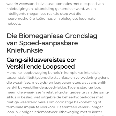
waarin weerstandsniveaus outomaties met die spoed van
kniebuiging en -uitbreiding gekorreleer word, wat 'n
intelligente meganiese reaksie skep wat die
neuromuskulêre koördinasie in biologiese ledemate
naboots.
Die Biomeganiese Grondslag
van Spoed-aanpasbare
Kniefunksie
Gang-siklusvereistes oor
Verskillende Loopspoed
Menslike loopbeweging behels 'n komplekse interaksie
tussen stabiliteit tydens die staanfase en verwydering tydens
die swaai-fase, met tyds- en kragparameters wat aansienlik
verskil by verskillende spoedvlakke. Tydens stadige loop
neem die swaai-fase 'n relatief groter gedeelte van die gang-
siklus in beslag, wat uitgebreide beheertydperkodes met
matige weerstand vereis om oormatige hakopheffing of
terminale impak te voorkom. Daarenteen vereis vinniger
loop 'n vinniger ledemaatvooruitbeweging met 'n korter