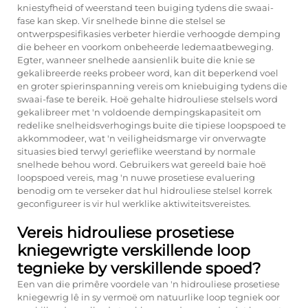
kniestyfheid of weerstand teen buiging tydens die swaai-
fase kan skep. Vir snelhede binne die stelsel se
ontwerpspesifikasies verbeter hierdie verhoogde demping
die beheer en voorkom onbeheerde ledemaatbeweging.
Egter, wanneer snelhede aansienlik buite die knie se
gekalibreerde reeks probeer word, kan dit beperkend voel
en groter spierinspanning vereis om kniebuiging tydens die
swaai-fase te bereik. Hoë gehalte hidrouliese stelsels word
gekalibreer met 'n voldoende dempingskapasiteit om
redelike snelheidsverhogings buite die tipiese loopspoed te
akkommodeer, wat 'n veiligheidsmarge vir onverwagte
situasies bied terwyl gerieflike weerstand by normale
snelhede behou word. Gebruikers wat gereeld baie hoë
loopspoed vereis, mag 'n nuwe prosetiese evaluering
benodig om te verseker dat hul hidrouliese stelsel korrek
geconfigureer is vir hul werklike aktiwiteitsvereistes.
Vereis hidrouliese prosetiese
kniegewrigte verskillende loop
tegnieke by verskillende spoed?
Een van die primêre voordele van 'n hidrouliese prosetiese
kniegewrig lê in sy vermoë om natuurlike loop tegniek oor