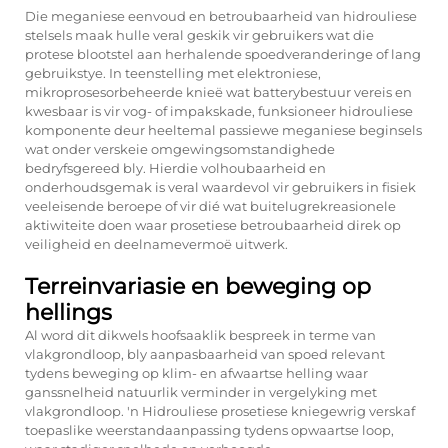
Die meganiese eenvoud en betroubaarheid van hidrouliese
stelsels maak hulle veral geskik vir gebruikers wat die
protese blootstel aan herhalende spoedveranderinge of lang
gebruikstye. In teenstelling met elektroniese,
mikroprosesorbeheerde knieë wat batterybestuur vereis en
kwesbaar is vir vog- of impakskade, funksioneer hidrouliese
komponente deur heeltemal passiewe meganiese beginsels
wat onder verskeie omgewingsomstandighede
bedryfsgereed bly. Hierdie volhoubaarheid en
onderhoudsgemak is veral waardevol vir gebruikers in fisiek
veeleisende beroepe of vir dié wat buitelugrekreasionele
aktiwiteite doen waar prosetiese betroubaarheid direk op
veiligheid en deelnamevermoë uitwerk.
Terreinvariasie en beweging op
hellings
Al word dit dikwels hoofsaaklik bespreek in terme van
vlakgrondloop, bly aanpasbaarheid van spoed relevant
tydens beweging op klim- en afwaartse helling waar
ganssnelheid natuurlik verminder in vergelyking met
vlakgrondloop. 'n Hidrouliese prosetiese kniegewrig verskaf
toepaslike weerstandaanpassing tydens opwaartse loop,