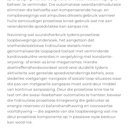
beheer, te verminder. Die outomatiese weerstandmodulasie
elimineer die behoefte aan kompenserende heup- en
rompbewegings wat amputees dikwels gebruik wanneer
hulle eenvoudiger prosetiese knieë gebruik wat nie aan
veranderende spoedvlakke kan aanpas nie.
Navorsing wat suurstofverbruik tydens prosetiese
loopbewegings ondersoek, het aangetoon dat
snelheidsreaktiewe hidrouliese stelsels meer
genormaliseerde loopspoed toelaat met verminderde
kardiovaskulêre vereistes in vergelyking met konstante-
wrywing- of enkel-as knie-meganismes. Hierdie
doeltreffendheidsvoordeel word veral duidelik tydens
aktiwiteite wat gereelde spoedveranderings behels, soos
stedelike voetganger-navigasie of sosiale loop-situasies waar
die pas van metgeselle aangepas moet word deur middel
van kontinue aanpassing. Deur die prosetiese knie toe te
laat om die swaai-fasebeheer outomaties te hanteer, bewaar
die hidrouliese prosetiese kniegewrig die gebruiker se
energie-reserwes vir balanshandhawing en voorwaartse
voortdrywing — die aspekte van die loopbeweging wat nie
deur prosetiese komponente op ‘n passiewe wyse bestuur
kan word nie.