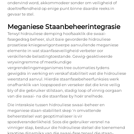
ondervind word, akkommodeer sonder om veiligheid of
doeltreffendheid op enige punt binne daardie reeks in
gevaar te stel.
Meganiese Staanbeheerintegrasie
Terwyl hidrouliese demping hoofsaaklik die swaai-
fasegedrag beheer, sluit baie gevorderde hidrouliese
prosetiese kniegewrigontwerpe aanvullende meganiese
elemente in wat staanfaseveiligheid verbeter oor
verskillende belastingtoestande. Gewig-geaktiveerde
wrywingremme of meetkundige
vergrendelingsmeganismes tree outomaties tydens
gewigdra in werking en verskaf stabiliteit wat die hidrouliese
weerstand aanvul. Hierdie staanfasebeheerfunksies werk
onafhanklik van loopspoed en verseker dat die knie veilig
bly of die gebruiker stilstaan, stadig loop of vinnig oorgaan
van die swaai- na die staanfase by hoër snelhede.
Die interaksie tussen hidrouliese swaai-beheer en
meganiese staan-stabiliteit skep 'n omvattende
beheerstelsel wat geoptimaliseer is vir
spoedveranderlikheid. Soos die gebruiker versnel na
vinniger stap, bestuur die hidrouliese stelsel die toenemend
kragtige dinamika van die swaai-fase terwyl die staan-