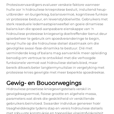
Protesisvervaardigers evalueer verskeie faktore wanneer
hulle oor 'n hidrouliese knieprotese besluit, insluitend heup-
uitbreider- en buigerkrag, balansvermoë, kognitiewe funksie
vir protesiese bestuur, en lewenstyldoelwitte. Gebruikers met
sterk reseduele ledemaatspierweefsel en goeie dinamiese
balans kan die spoed-aanpasbare eienskappe van 'n
hidrouliese protesiese kniegewrig doeltreffender benut deur
spierbeheer te gebruik om spoedveranderinge te begin,
terwyl hulle op die hidrouliese stelsel staatmaak om die
gevolglike swaai-fase-dinamika te bestuur. Dié met
verminderde krag of balans mag aanvanklik meer opleiding
benodig om vertroue te ontwikkel met die verhoogde
funksionele vermoë wat hidrouliese stelsels bied, maar
bereik dikwels beter langtermynuitslae in vergelyking met
protesiese knies gewrigte met meer beperkte spoedreekse.
Gewig- en Bouoorwegings
Hidrouliese prosetiese kniegewrigstelsels verskil in
gewigdraagvermoë, fisiese grootte en algehele massa,
parameters wat direk die geskiktheid vir verskillende
gebruikers beïnvloed. Swaarder individue genereer hoër
traagheidskragte tydens stap en vereis hidrouliese stelsels
met robuuste konstruksie en toepaslike vloeistofviskositeit