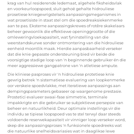
krag van hul residerende ledemaat, algehele fiksheidsvlak
en voorkeurloopspoed, sluit gehoë gehalte hidrouliese
prosetiese kniegewrigstelsels aanpassingsmeganismes in
wat prosetisiste in staat stel om die spoedreaksiekenmerke
aan te pas. Eksterne aanpassingskrewes of rotêre skakelaars
beheer gewoonlik die effektiewe openinggrootte of die
omleweringvloekapasiteit, wat fyninstelling van die
weerstandskurwe sonder ontmontering van die hidrouliese
eenheid moontlik maak. Hierdie aanpasbaarheid verseker
dat die knie gepasste ondersteuning bied vir beide die
voorsigtige stadige loop van 'n beginnende gebruiker én die
meer aggressiewe gangpatrone van 'n atletiese ampute.
Die kliniese pasproses vir 'n
hidrouliese protetiese knie
gewrig
betrek 'n sistematiese evaluering van loopkenmerke
oor verskeie spoedvlakke, met iteratiewe aanpassings aan
dempingsparameters gebaseer op waargenome prestasie.
Prostetici evalueer swaai-fase simmetrie, terminale
impakkrigte en die gebruiker se subjektiewe persepsie van
beheer en natuurlikheid. Deur optimale instellings vir die
individu se tipiese loopspoed vas te stel terwyl daar steeds
voldoende reserwekapasiteit vir vinniger loop verseker word,
skep die aanpassingsproses 'n funksionele spoedreeks wat
die natuurlike snelheidsvariasies wat in daaglikse lewe