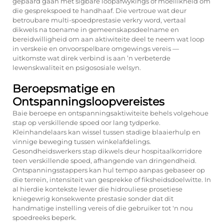
gepaard gaan met sigbare loopafwykings of moeilikheid om
die gesprekspoed te handhaaf. Die vertroue wat deur
betroubare multi-spoedprestasie verkry word, vertaal
dikwels na toename in gemeenskapsdeelname en
bereidwilligheid om aan aktiwiteite deel te neem wat loop
in verskeie en onvoorspelbare omgewings vereis —
uitkomste wat direk verbind is aan ’n verbeterde
lewenskwaliteit en psigososiale welsyn.
Beroepsmatige en
Ontspanningsloopvereistes
Baie beroepe en ontspanningsaktiwiteite behels volgehoue
stap op verskillende spoed oor lang tydperke.
Kleinhandelaars kan wissel tussen stadige blaaierhulp en
vinnige beweging tussen winkelafdelings.
Gesondheidswerkers stap dikwels deur hospitaalkorridore
teen verskillende spoed, afhangende van dringendheid.
Ontspanningsstappers kan hul tempo aanpas gebaseer op
die terrein, intensiteit van gesprekke of fiksheidsdoelwitte. In
al hierdie kontekste lewer die hidrouliese prosetiese
kniegewrig konsekwente prestasie sonder dat dit
handmatige instelling vereis of die gebruiker tot 'n nou
spoedreeks beperk.