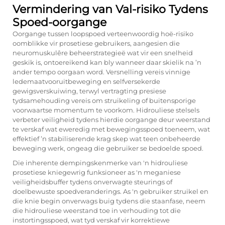
Vermindering van Val-risiko Tydens
Spoed-oorgange
Oorgange tussen loopspoed verteenwoordig hoë-risiko
oomblikke vir prosetiese gebruikers, aangesien die
neuromuskulêre beheerstrategieë wat vir een snelheid
geskik is, ontoereikend kan bly wanneer daar skielik na ’n
ander tempo oorgaan word. Versnelling vereis vinnige
ledemaatvooruitbeweging en selfversekerde
gewigsverskuiwing, terwyl vertragting presiese
tydsamehouding vereis om struikeling of buitensporige
voorwaartse momentum te voorkom. Hidrouliese stelsels
verbeter veiligheid tydens hierdie oorgange deur weerstand
te verskaf wat eweredig met bewegingsspoed toeneem, wat
effektief ’n stabiliserende krag skep wat teen onbeheerde
beweging werk, ongeag die gebruiker se bedoelde spoed.
Die inherente dempingskenmerke van 'n hidrouliese
prosetiese kniegewrig funksioneer as 'n meganiese
veiligheidsbuffer tydens onverwagte steurings of
doelbewuste spoedveranderings. As 'n gebruiker struikel en
die knie begin onverwags buig tydens die staanfase, neem
die hidrouliese weerstand toe in verhouding tot die
instortingsspoed, wat tyd verskaf vir korrektiewe