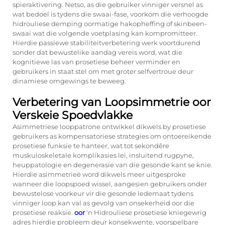
spieraktivering. Netso, as die gebruiker vinniger versnel as
wat bedoel is tydens die swaai-fase, voorkom die verhoogde
hidrouliese demping oormatige hakopheffing of skinbeen-
swaai wat die volgende voetplasing kan kompromitteer.
Hierdie passiewe stabiliteitverbetering werk voortdurend
sonder dat bewustelike aandag vereis word, wat die
kognitiewe las van prosetiese beheer verminder en
gebruikers in staat stel om met groter selfvertroue deur
dinamiese omgewings te beweeg.
Verbetering van Loopsimmetrie oor
Verskeie Spoedvlakke
Asimmetriese looppatrone ontwikkel dikwels by prosetiese
gebruikers as kompensatoriese strategies om ontoereikende
prosetiese funksie te hanteer, wat tot sekondêre
muskuloskeletale komplikasies lei, insluitend rugpyne,
heuppatologie en degenerasie van die gesonde kant se knie.
Hierdie asimmetrieë word dikwels meer uitgesproke
wanneer die loopspoed wissel, aangesien gebruikers onder
bewustelose voorkeur vir die gesonde ledemaat tydens
vinniger loop kan val as gevolg van onsekerheid oor die
prosetiese reaksie.
oor
‘n Hidrouliese prosetiese kniegewrig
adres hierdie probleem deur konsekwente, voorspelbare