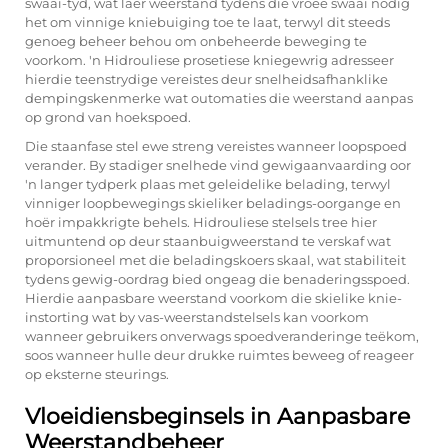
swaai-tyd, wat laer weerstand tydens die vroeë swaai nodig
het om vinnige kniebuiging toe te laat, terwyl dit steeds
genoeg beheer behou om onbeheerde beweging te
voorkom. 'n Hidrouliese prosetiese kniegewrig adresseer
hierdie teenstrydige vereistes deur snelheidsafhanklike
dempingskenmerke wat outomaties die weerstand aanpas
op grond van hoekspoed.
Die staanfase stel ewe streng vereistes wanneer loopspoed
verander. By stadiger snelhede vind gewigaanvaarding oor
'n langer tydperk plaas met geleidelike belading, terwyl
vinniger loopbewegings skieliker beladings-oorgange en
hoër impakkrigte behels. Hidrouliese stelsels tree hier
uitmuntend op deur staanbuigweerstand te verskaf wat
proporsioneel met die beladingskoers skaal, wat stabiliteit
tydens gewig-oordrag bied ongeag die benaderingsspoed.
Hierdie aanpasbare weerstand voorkom die skielike knie-
instorting wat by vas-weerstandstelsels kan voorkom
wanneer gebruikers onverwags spoedveranderinge teëkom,
soos wanneer hulle deur drukke ruimtes beweeg of reageer
op eksterne steurings.
Vloeidiensbeginsels in Aanpasbare
Weerstandbeheer