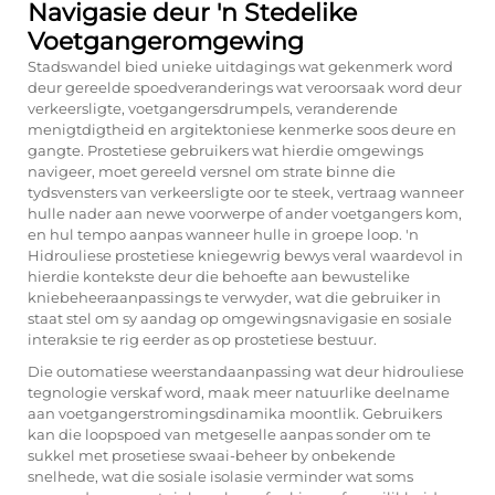
Navigasie deur 'n Stedelike
Voetgangeromgewing
Stadswandel bied unieke uitdagings wat gekenmerk word
deur gereelde spoedveranderings wat veroorsaak word deur
verkeersligte, voetgangersdrumpels, veranderende
menigtdigtheid en argitektoniese kenmerke soos deure en
gangte. Prostetiese gebruikers wat hierdie omgewings
navigeer, moet gereeld versnel om strate binne die
tydsvensters van verkeersligte oor te steek, vertraag wanneer
hulle nader aan newe voorwerpe of ander voetgangers kom,
en hul tempo aanpas wanneer hulle in groepe loop. 'n
Hidrouliese prostetiese kniegewrig bewys veral waardevol in
hierdie kontekste deur die behoefte aan bewustelike
kniebeheeraanpassings te verwyder, wat die gebruiker in
staat stel om sy aandag op omgewingsnavigasie en sosiale
interaksie te rig eerder as op prostetiese bestuur.
Die outomatiese weerstandaanpassing wat deur hidrouliese
tegnologie verskaf word, maak meer natuurlike deelname
aan voetgangerstromingsdinamika moontlik. Gebruikers
kan die loopspoed van metgeselle aanpas sonder om te
sukkel met prosetiese swaai-beheer by onbekende
snelhede, wat die sosiale isolasie verminder wat soms