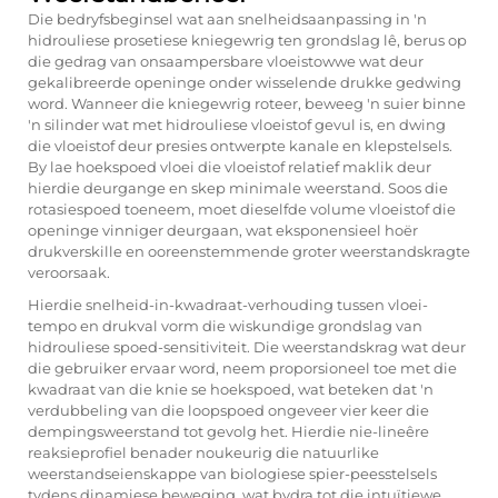
Die bedryfsbeginsel wat aan snelheidsaanpassing in 'n
hidrouliese prosetiese kniegewrig ten grondslag lê, berus op
die gedrag van onsaampersbare vloeistowwe wat deur
gekalibreerde openinge onder wisselende drukke gedwing
word. Wanneer die kniegewrig roteer, beweeg 'n suier binne
'n silinder wat met hidrouliese vloeistof gevul is, en dwing
die vloeistof deur presies ontwerpte kanale en klepstelsels.
By lae hoekspoed vloei die vloeistof relatief maklik deur
hierdie deurgange en skep minimale weerstand. Soos die
rotasiespoed toeneem, moet dieselfde volume vloeistof die
openinge vinniger deurgaan, wat eksponensieel hoër
drukverskille en ooreenstemmende groter weerstandskragte
veroorsaak.
Hierdie snelheid-in-kwadraat-verhouding tussen vloei-
tempo en drukval vorm die wiskundige grondslag van
hidrouliese spoed-sensitiviteit. Die weerstandskrag wat deur
die gebruiker ervaar word, neem proporsioneel toe met die
kwadraat van die knie se hoekspoed, wat beteken dat 'n
verdubbeling van die loopspoed ongeveer vier keer die
dempingsweerstand tot gevolg het. Hierdie nie-lineêre
reaksieprofiel benader noukeurig die natuurlike
weerstandseienskappe van biologiese spier-peesstelsels
tydens dinamiese beweging, wat bydra tot die intuïtiewe