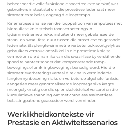
beheer oor die volle funksionele spoedreeks te verskaf, wat
gebruikers in staat stel om die prosetiese ledemaat meer
simmetries te belas, ongeag die looptempo.
Kinematiese analise van die looppatroon van amputees met
hidrouliese knie-stelsels toon verbeterings in
tydsimmetriemetrrieke, insluitend meer gebalanseerde
staan- en swaai-fase-duur tussen die prosetiese en gesonde
ledemate. Staplengte-simmetrie verbeter ook soortgelyk as
gebruikers vertroue ontwikkel in die prosetiese knie se
vermoë om die dinamika van die swaai-fase by verskillende
spoed te hanteer sonder dat kompenserende romp-
bewegings of omkringbewegings benodig word. Hierdie
simmetrieverbeterings vertaal direk na 'n verminderde
langtermynbesering-risiko en verbeterde algehele funksie,
aangesien meer genormaliseerde loopmeganika kragte
meer gelykmatig oor die spier-skeletstelsel versprei en die
kumulatiewe spanning wat met chroniese assimetriese
belastingpatrone geassosieer word, verminder.
Werklikheidkontekste vir
Prestasie en Aktiwiteitssenarios