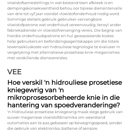
vloeistofsamestellings in wat bestand teen afbreek is en
dempingskonsekwentheid behou oor tipiese diensintervalle
van drie tot vyf jaar voordat vloeistofonderhoud nodig word.
Sommige stelsels gebruik gebruiker-vervangbare
vloeistofpatrone wat onderhoud vereenvoudig, terwyl ander
fabrieksdienste vir vloeistofvervanging vereis. Die begrip van
hierdie onderhoudspatrone en hul geassosieerde kostes
help gebruikers en befondsingsagentskappe om die totale
lewenssikluskoste van hidrouliese tegnologie te evalueer in
vergelyking met alternatiewe prosetiese knie-meganismes
met verskillende diensvereistes.
VEE
Hoe verskil 'n hidrouliese prosetiese
kniegewrig van 'n
mikroprosesorbeheerde knie in die
hantering van spoedveranderinge?
‘n Hidrouliese prosetiese kniegewrig maak slegs gebruik van
suiwer meganiese vloeistofdinamika om weerstand
outomaties aan te pas gebaseer op bewegingsspoed, sonder
die gebruik van elektronika, batterye of sensore.