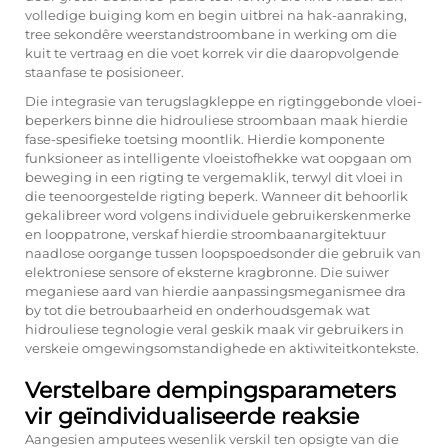
volledige buiging kom en begin uitbrei na hak-aanraking,
tree sekondêre weerstandstroombane in werking om die
kuit te vertraag en die voet korrek vir die daaropvolgende
staanfase te posisioneer.
Die integrasie van terugslagkleppe en rigtinggebonde vloei-
beperkers binne die hidrouliese stroombaan maak hierdie
fase-spesifieke toetsing moontlik. Hierdie komponente
funksioneer as intelligente vloeistofhekke wat oopgaan om
beweging in een rigting te vergemaklik, terwyl dit vloei in
die teenoorgestelde rigting beperk. Wanneer dit behoorlik
gekalibreer word volgens individuele gebruikerskenmerke
en looppatrone, verskaf hierdie stroombaanargitektuur
naadlose oorgange tussen loopspoedsonder die gebruik van
elektroniese sensore of eksterne kragbronne. Die suiwer
meganiese aard van hierdie aanpassingsmeganismee dra
by tot die betroubaarheid en onderhoudsgemak wat
hidrouliese tegnologie veral geskik maak vir gebruikers in
verskeie omgewingsomstandighede en aktiwiteitkontekste.
Verstelbare dempingsparameters
vir geïndividualiseerde reaksie
Aangesien amputees wesenlik verskil ten opsigte van die