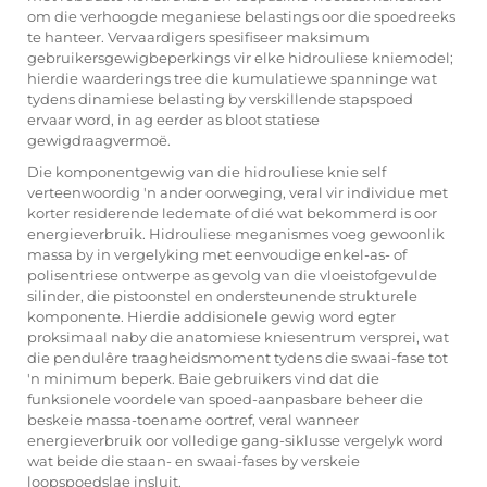
om die verhoogde meganiese belastings oor die spoedreeks
te hanteer. Vervaardigers spesifiseer maksimum
gebruikersgewigbeperkings vir elke hidrouliese kniemodel;
hierdie waarderings tree die kumulatiewe spanninge wat
tydens dinamiese belasting by verskillende stapspoed
ervaar word, in ag eerder as bloot statiese
gewigdraagvermoë.
Die komponentgewig van die hidrouliese knie self
verteenwoordig 'n ander oorweging, veral vir individue met
korter residerende ledemate of dié wat bekommerd is oor
energieverbruik. Hidrouliese meganismes voeg gewoonlik
massa by in vergelyking met eenvoudige enkel-as- of
polisentriese ontwerpe as gevolg van die vloeistofgevulde
silinder, die pistoonstel en ondersteunende strukturele
komponente. Hierdie addisionele gewig word egter
proksimaal naby die anatomiese kniesentrum versprei, wat
die pendulêre traagheidsmoment tydens die swaai-fase tot
'n minimum beperk. Baie gebruikers vind dat die
funksionele voordele van spoed-aanpasbare beheer die
beskeie massa-toename oortref, veral wanneer
energieverbruik oor volledige gang-siklusse vergelyk word
wat beide die staan- en swaai-fases by verskeie
loopspoedslae insluit.