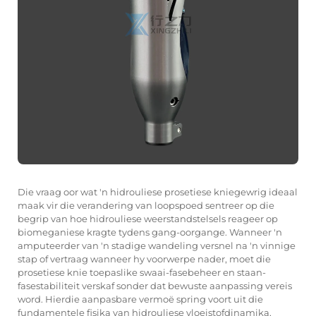
Die vraag oor wat 'n hidrouliese prosetiese kniegewrig ideaal
maak vir die verandering van loopspoed sentreer op die
begrip van hoe hidrouliese weerstandstelsels reageer op
biomeganiese kragte tydens gang-oorgange. Wanneer 'n
amputeerder van 'n stadige wandeling versnel na 'n vinnige
stap of vertraag wanneer hy voorwerpe nader, moet die
prosetiese knie toepaslike swaai-fasebeheer en staan-
fasestabiliteit verskaf sonder dat bewuste aanpassing vereis
word. Hierdie aanpasbare vermoë spring voort uit die
fundamentele fisika van hidrouliese vloeistofdinamika,