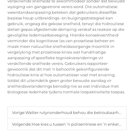
verskillende snelhede te akkommodeer sonder dat bewuste
wysiging van gangpatrone vereis word. Die outomatiese
weerstandaanpassing beteken dat gebruikers dieselfde
basiese heup-uitbreidings- en buigingsstrategieë kan
gebruik, ongeag die gekose snelheid, terwyl die hidrouliese
stelsel gepas afgestemde demping verskaf as reaksie op die
gevolglike ledemaatbeweging. Hierdie konsekwentheid
verminder die kognitiewe las van prosetiese beheer en
maak meer natuurlike snelheidsoorgange moontlik in
vergelyking met prosetiese knies wat handmatige
aanpassing of spesifieke tegniekveranderinge vir
verskillende snelhede vereis. Gebruikers rapporteer
gewoonlik dat dit met 'n behoorlik gekonfigureerde
hidrouliese knie al hoe outomatieser voel met ervaring,
totdat dit uiteindelik geen groter bewuste aandag vir
snelheidsveranderings benodig nie as wat individue met
biologiese ledemate tydens normale loopaktiwiteite toepas.
Vorige:
Watter rutynonderhoud behou die betroubaarheid van u protetiese gewrigte en voet vir onderste ledemate oor jare heen?
Volgende:
Hoe kies u tussen ’n polisentriese en ’n enkel-as prosetiese kniegewrig vir hoë-aktiwiteit-gebruik?