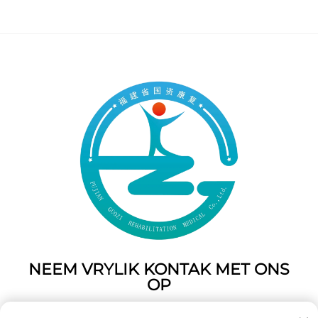
NEEM VRYLIK KONTAK MET ONS
OP
Add: 50 Gaofeng Suid Laan,Weste Poort