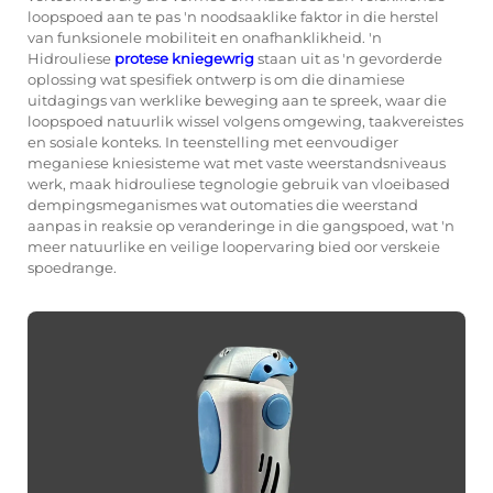
loopspoed aan te pas 'n noodsaaklike faktor in die herstel
van funksionele mobiliteit en onafhanklikheid. 'n
Hidrouliese
protese
kniegewrig
staan uit as 'n gevorderde
oplossing wat spesifiek ontwerp is om die dinamiese
uitdagings van werklike beweging aan te spreek, waar die
loopspoed natuurlik wissel volgens omgewing, taakvereistes
en sosiale konteks. In teenstelling met eenvoudiger
meganiese kniesisteme wat met vaste weerstandsniveaus
werk, maak hidrouliese tegnologie gebruik van vloeibased
dempingsmeganismes wat outomaties die weerstand
aanpas in reaksie op veranderinge in die gangspoed, wat 'n
meer natuurlike en veilige loopervaring bied oor verskeie
spoedrange.