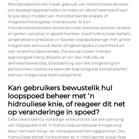
Mikroprosesorknieë maak gebruik van elektroniese sensore
om bewegingsparameters te meet en aktief weerstand aan
te pas deur middel van motorbeheerde kleppe of
magnetorheologiese vloeistowwe. Al kan
mikroprosesorstelsels teoreties meer presiese beheer verskaf
en groter variasies in spoed hanteer, bied hidrouliese stelsels
vergelykbare prestasie vir tipiese loopspoedrange met groter
meganiese eenvoud, beter omgewingsduurzaamheid en
laer onderhoudsvereistes. Die keuse tussen hierdie
tegnologieë hang dikwels af van die individu se
aktiwiteitsvereistes, blootstelling aan die omgewing en
persoonlike voorkeure rakende tegnologiese kompleksiteit
teenoor meganiese betroubaarheid.
Kan gebruikers bewustelik hul
loopspoed beheer met ‘n
hidrouliese knie, of reageer dit net
op veranderinge in spoed?
Gebruikers behou volledige wilskontrole oor die aanvang
van loopspoed met 'n hidrouliese prosetiese kniegewrig
deur normale heup- en rompspieraktiveringspatrone. Die
hidrouliese stelsel funksioneer as 'n intelligente swaai-fase