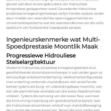
gevoel wat deur ervare gebruikers van hidrouliese
knieprotese gerapporteer word. Gevorderde hidrouliese
protetiese kniegewrigontwerpe verfyn hierdie reaksie verder
deur middel van veranderlike openinggeometrieë en
omwentelklepsisteme wat die weerstandkurwe oor die volle
spektrum van funksionele loopspoeds aanpas.
Ingenieurskenmerke wat Multi-
Spoedprestasie Moontlik Maak
Progressiewe Hidrouliese
Stelselargitektuur
Moderne hidrouliese prosetiese kniegewrigstelsels sluit
gesofistikeerde stroombaanontwerpe in wat verder gaan as
eenvoudige enkelkamerdemping. Veelkamerkonfigurasies
met onderling verbonde vloeistofpaaie stel verskillende
beheer tydens die buig- en uitbreidingsfases moontlik, wat
aan die assimetriese vereistes van die swaai-fasedinamika
voldoen. Tydens die aanvang van die swaai-fase, wanneer
die knie vinnig moet buig om grondvryheid te bereik, laat
die hidrouliese stroombaan relatief vrye vloeistofbeweging
deur groter deursnee-paaie toe. Terwyl die knie nader aan