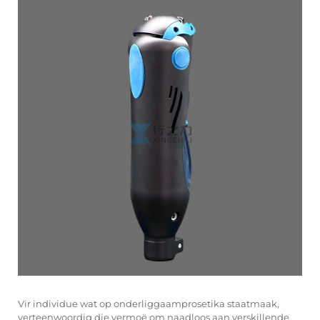
Vir individue wat op onderliggaamprosetika staatmaak,
verteenwoordig die vermoë om naadloos aan verskillende