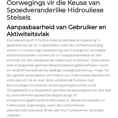
Oorwegings vir die Keuse van
Spoedveranderlike Hidrouliese
Stelsels
Aanpasbaarheid van Gebruiker en
Aktiwiteitsvlak
Die bepaling of 'n hidrouliese prosetiese kniegewrig 'n
geskikte keuse vir 'n spesifieke individu verteenwoordig,
vereis 'n noukeurige assessering van huidige en verwagte
aktiwiteitsvlakke, voorkeure vir loopspoedreekse en die
vermoë om die residerende ledemaat te beheer. Gebruikers
wat as beperkte gemeenskapslooppers geklassifiseer word
en relatief konsekwente stadige loopspoed behou, mag nie
die spoed-aanpasbare vermoëns van hidrouliese stelsels ten
volle benut nie en kan dalk voldoende funksie met
eenvoudiger konstante-wrywingsmeganismes vind.
Omgekeerd is onbeperkte gemeenskapslooppers en dié wat
by veranderlike-spoed beroepsmatige of
ontspanningsaktiwiteite betrokke is, ideale kandidate vir
hidrouliese tegnologie, waar die outomatiese
weerstandmodulasie direk aan hul funksionele vereistes
voldoen.