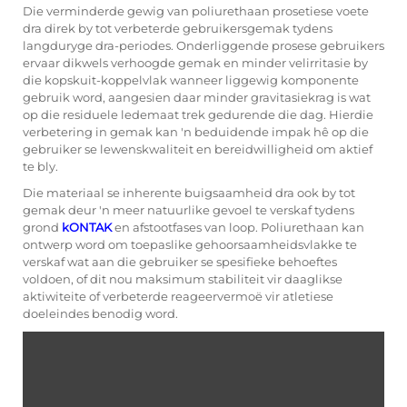
Die verminderde gewig van poliurethaan prosetiese voete
dra direk by tot verbeterde gebruikersgemak tydens
langduryge dra-periodes. Onderliggende prosese gebruikers
ervaar dikwels verhoogde gemak en minder velirritasie by
die kopskuit-koppelvlak wanneer liggewig komponente
gebruik word, aangesien daar minder gravitasiekrag is wat
op die residuele ledemaat trek gedurende die dag. Hierdie
verbetering in gemak kan 'n beduidende impak hê op die
gebruiker se lewenskwaliteit en bereidwilligheid om aktief
te bly.
Die materiaal se inherente buigsaamheid dra ook by tot
gemak deur 'n meer natuurlike gevoel te verskaf tydens
grond
kONTAK
en afstootfases van loop. Poliurethaan kan
ontwerp word om toepaslike gehoorsaamheidsvlakke te
verskaf wat aan die gebruiker se spesifieke behoeftes
voldoen, of dit nou maksimum stabi­liteit vir daaglikse
aktiwiteite of verbeterde reageervermoë vir atletiese
doeleindes benodig word.