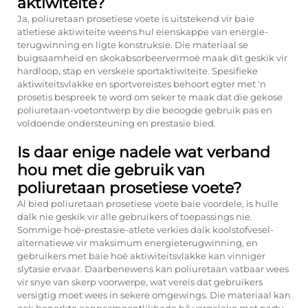
aktiwiteite?
Ja, poliuretaan prosetiese voete is uitstekend vir baie
atletiese aktiwiteite weens hul eienskappe van energie-
terugwinning en ligte konstruksie. Die materiaal se
buigsaamheid en skokabsorbeervermoë maak dit geskik vir
hardloop, stap en verskeie sportaktiwiteite. Spesifieke
aktiwiteitsvlakke en sportvereistes behoort egter met 'n
prosetis bespreek te word om seker te maak dat die gekose
poliuretaan-voetontwerp by die beoogde gebruik pas en
voldoende ondersteuning en prestasie bied.
Is daar enige nadele wat verband
hou met die gebruik van
poliuretaan prosetiese voete?
Al bied poliuretaan prosetiese voete baie voordele, is hulle
dalk nie geskik vir alle gebruikers of toepassings nie.
Sommige hoë-prestasie-atlete verkies dalk koolstofvesel-
alternatiewe vir maksimum energieterugwinning, en
gebruikers met baie hoë aktiwiteitsvlakke kan vinniger
slytasie ervaar. Daarbenewens kan poliuretaan vatbaar wees
vir snye van skerp voorwerpe, wat vereis dat gebruikers
versigtig moet wees in sekere omgewings. Die materiaal kan