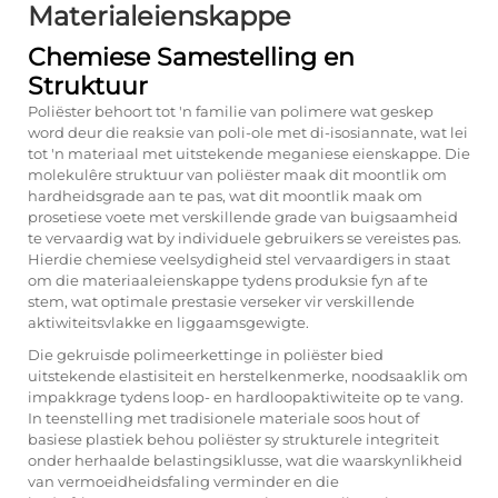
Materialeienskappe
Chemiese Samestelling en
Struktuur
Poliëster behoort tot 'n familie van polimere wat geskep
word deur die reaksie van poli-ole met di-isosiannate, wat lei
tot 'n materiaal met uitstekende meganiese eienskappe. Die
molekulêre struktuur van poliëster maak dit moontlik om
hardheidsgrade aan te pas, wat dit moontlik maak om
prosetiese voete met verskillende grade van buigsaamheid
te vervaardig wat by individuele gebruikers se vereistes pas.
Hierdie chemiese veelsydigheid stel vervaardigers in staat
om die materiaaleienskappe tydens produksie fyn af te
stem, wat optimale prestasie verseker vir verskillende
aktiwiteitsvlakke en liggaamsgewigte.
Die gekruisde polimeerkettinge in poliëster bied
uitstekende elastisiteit en herstelkenmerke, noodsaaklik om
impakkrage tydens loop- en hardloopaktiwiteite op te vang.
In teenstelling met tradisionele materiale soos hout of
basiese plastiek behou poliëster sy strukturele integriteit
onder herhaalde belastingsiklusse, wat die waarskynlikheid
van vermoeidheidsfaling verminder en die