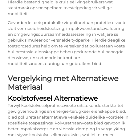
Hierdie bestendigheid is kruisieël vir gebruikers wat
staatmaak op voorspelbare toestelgedrag vir veilige
mobiliteit.
Gevorderde toetsprotokolle vir poliuretaan protetiese voete
sluit vermoeidheidstoetsing, impakweerstandsevaluering
en omgewingsduursaamheidassessering in wat jare se
gebruik simuleer oor versnelde tydperke. Hierdie deeglike
toetsprosedures help om te verseker dat poliuretaan voete
hul prestasie-eienskappe behou gedurende hul beoogde
dienslewe, en sodoende betroubare
mobiliteitsondersteuning aan gebruikers bied.
Vergelyking met Alternatiewe
Materiaal
Koolstofvesel Alternatiewe
Terwyl koolstofveselprothesevoete uitstekende sterkte-tot-
gewigverhoudings en energie-terugkeer eienskappe bied,
bied poliuretaanalternatiewe verskeie duidelike voordele in
spesifieke toepassings. Polyurethaanvoete bied gewoonlik
beter impakabsorpsie en vibrasie-demping in vergelyking
met stywe koolstofveselkonstruksies, wat lei tot meer