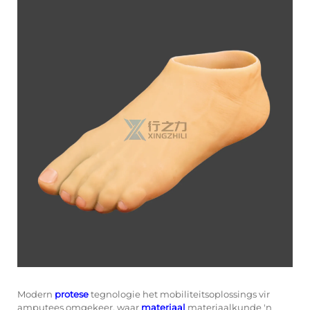
Modern
protese
tegnologie het mobiliteitsoplossings vir
amputees omgekeer, waar
materiaal
materiaalkunde 'n