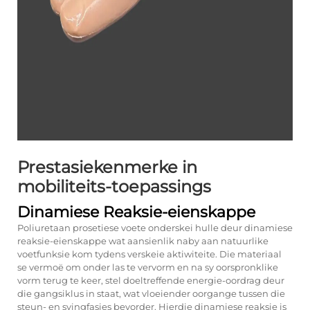
Prestasiekenmerke in
mobiliteits-toepassings
Dinamiese Reaksie-eienskappe
Poliuretaan prosetiese voete onderskei hulle deur dinamiese
reaksie-eienskappe wat aansienlik naby aan natuurlike
voetfunksie kom tydens verskeie aktiwiteite. Die materiaal
se vermoë om onder las te vervorm en na sy oorspronklike
vorm terug te keer, stel doeltreffende energie-oordrag deur
die gangsiklus in staat, wat vloeiender oorgange tussen die
steun- en svingfasies bevorder. Hierdie dinamiese reaksie is