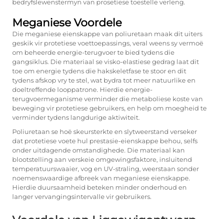
bedryfslewenstermyn van prosetiese toestelle verleng.
Meganiese Voordele
Die meganiese eienskappe van poliuretaan maak dit uiters
geskik vir protetiese voettoepassings, veral weens sy vermoë
om beheerde energie-terugvoer te bied tydens die
gangsiklus. Die materiaal se visko-elastiese gedrag laat dit
toe om energie tydens die hakskeletfase te stoor en dit
tydens afskop vry te stel, wat bydra tot meer natuurlike en
doeltreffende looppatrone. Hierdie energie-
terugvoermeganisme verminder die metaboliese koste van
beweging vir protetiese gebruikers, en help om moegheid te
verminder tydens langdurige aktiwiteit.
Poliuretaan se hoë skeursterkte en slytweerstand verseker
dat protetiese voete hul prestasie-eienskappe behou, selfs
onder uitdagende omstandighede. Die materiaal kan
blootstelling aan verskeie omgewingsfaktore, insluitend
temperatuurswaaier, vog en UV-straling, weerstaan sonder
noemenswaardige afbreek van meganiese eienskappe.
Hierdie duursaamheid beteken minder onderhoud en
langer vervangingsintervalle vir gebruikers.