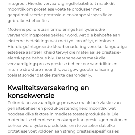
integreer. Hierdie vervaardigingsfleksibiliteit maak dit
moontlik om prosetiese voete te produseer met
geoptimaliseerde prestasie-eienskappe vir spesifieke
gebruikersbehoeftes.
Moderne poliuretaanformulerings kan tydens die
vervaardigingsproses gekleur word, wat die behoefte aan
eksterne bedekkings wat met tyd kan afslyt, elimineer.
Hierdie geïntegreerde kleurbenadering verseker langdurige
estetiese aantreklikheid terwyl die materiaal se prestasie-
eienskappe behoue bly. Daarbenewens maak die
vervaardigingsproses presiese beheer oor wanddikte en
interne strukture moontlik, wat gewigsoptimalisering
toelaat sonder dat die sterkte daaronder ly.
Kwaliteitsversekering en
konsekwensie
Poliuretaan vervaardigingsprosesse maak hoë vlakke van
gehaltebeheer en produkbestendigheid moontlik, wat
noodsaaklike faktore in mediese toestelproduksie is. Die
materiaal se chemiese eienskappe kan presies gemonitor en
beheer word tydens produksie, om te verseker dat elke
protetiese voet voldoen aan streng prestasiespesifikasies.