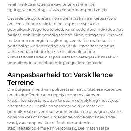
veral merkbaar tydens aktiwiteite wat vinnige
rigtingsveranderings of wisselende loopspoed vereis.
Gevorderde poliuretaanformulerings kan aangepas word
om verskillende reaksie-eienskappe vir verskeie
gebruikerskategorieë te bied, vanaf sedentêre individue wat
basiese stabiliteit benodig tot hoë-aktiwiteitsgebruikers wat
maksimum energieterugkering vereis. Die materiaal se
bestendige werkverrigting oor verskillende temperature
verseker betroubare funksie in uiteenlopende
klimaatstoestande, wat poliuretaan voete geskik maak vir
gebruikers in uiteenlopende geografiese gebiede.
Aanpasbaarheid tot Verskillende
Terreine
Die buigsaamheid van poliuretaan laat protetiese voete toe
om doeltreffender aan ongelyke oppervlaktes en
wisselvloerstoestande aan te pas in vergelyking met stywer
alternatiewe. Hierdie aanpasbaarheid verbeter die
gebruiker se selfvertroue wanneer daar op gras, gruis, skuins
oppervlaktes of ander uitdagende omgewings gewandel
word, waar oppervlakoneffenhede andersins
stabiliteitsprobleme kan veroorsaak. Die materiaal se