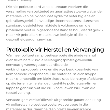
Die nie-porieuse aard van poliuretaan voorkom die
versameling van bakterieë en geurlastige stowwe wat ander
materiale kan beïnvloed, wat bydra tot beter higiëne en
gebruikersgerief. Eenvoudige skoonmaakprosedures met
standaard desinfekteermiddele is voldoende om die
prosediese voet in 'n gesonde toestand te hou, wat dit geskik
maak vir gebruikers met aktiewe leefstyle of dié in
gesondheidsorgomgewings.
Protokolle vir Herstel en Vervanging
Wanneer poliuretaan prosetiese voete die einde van hul
dienslewe bereik, is die vervangingsproses gewoonlik
eenvoudig weens gestandaardiseerde
verbindingskoppelvlakke en die wye beskikbaarheid van
kompatibele komponente. Die materiaal se eienskappe
maak dit moontlik om klein skade soos klein snye of afskorte
op die terrein te herstel deur geskikte poliuretaan-lim en
lappe te gebruik, wat die bruikbare lewensduur van die
toestel verleng.
Vervaardigers verskaf dikwels uitgebreide garantiadekking
vir poliuretaan prosetiese voete, wat vertroue in die
materiaal se duursaamheid en prestasie-eienskappe