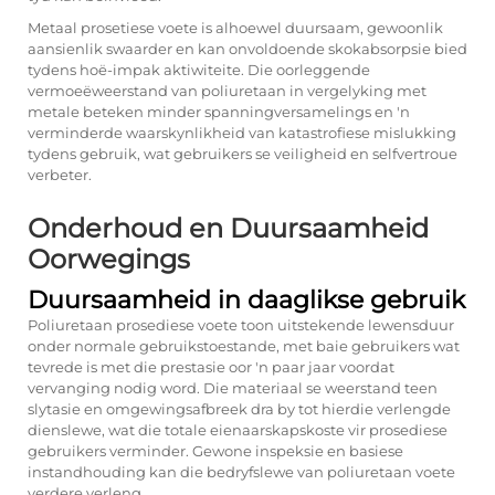
Metaal prosetiese voete is alhoewel duursaam, gewoonlik
aansienlik swaarder en kan onvoldoende skokabsorpsie bied
tydens hoë-impak aktiwiteite. Die oorleggende
vermoeëweerstand van poliuretaan in vergelyking met
metale beteken minder spanningversamelings en 'n
verminderde waarskynlikheid van katastrofiese mislukking
tydens gebruik, wat gebruikers se veiligheid en selfvertroue
verbeter.
Onderhoud en Duursaamheid
Oorwegings
Duursaamheid in daaglikse gebruik
Poliuretaan prosediese voete toon uitstekende lewensduur
onder normale gebruikstoestande, met baie gebruikers wat
tevrede is met die prestasie oor 'n paar jaar voordat
vervanging nodig word. Die materiaal se weerstand teen
slytasie en omgewingsafbreek dra by tot hierdie verlengde
dienslewe, wat die totale eienaarskapskoste vir prosediese
gebruikers verminder. Gewone inspeksie en basiese
instandhouding kan die bedryfslewe van poliuretaan voete
verdere verleng.