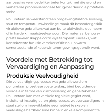
aanpassing vermoedeliker beter kontak met die grond en
verbeterde proprio-sensoriese terugvoer deur die protetiese
stelsel.
Poliuretaan se weerstand teen omgewingsfaktore soos vog,
sout en temperatuurswisselinge maak dit besonder geskik
vir aktiewe gebruikers wat aan buite-aktiwiteite deelneem
of in harde klimaatstreekse woon. Die materiaal behou sy
prestasie-eienskappe oor 'n wye temperatuurreeks, wat
konsekwente funksie verseker of dit nou in warm
somertoestande of koue winteromgewings gebruik word.
Voordele met Betrekking tot
Vervaardiging en Aanpassing
Produksie Veelvoudigheid
Die vervaardigingsprosesse wat gebruik word om
poliuretaan prosetiese voete te skep, bied beduidende
voordele in terme van kustomisering en gehaltebeheer.
Poliuretaan kan met verskeie tegnieke gegiet word,
insluitend inspuitgiet- en gietprosesse, wat vervaardigers in
staat stel om ingewikkelde geometrieë te skep en
veelvuldige hardheidsone binne 'n enkele komponent te