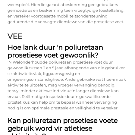
weerspieël. Hierdie garantiabeskerming gee gebruikers
gemoedsrus en beskerming teen vroegtydige toestelfaling,
en verseker voortgesette mobiliteitsondersteuning
gedurende die verwagte dienslewe van die prosetiese voet.
VEE
Hoe lank duur 'n poliuretaan
prosetiese voet gewoonlik?
ʼN Welonderhoudde poliuretaan prosetiese voet duur
gewoonlik tussen 2 en 5 jaar, afhangende van die gebruiker
se aktiwiteitsvlak, liggaamsgewig en
omgewingsomstandighede. Andergebruike wat hoë-impak
aktiwiteite uitoefen, mag vroeger vervanging benodig,
terwyl minder aktiewe individue ŉ langer dienslewe kan
ervaar. Reëlmatige inspeksie deur ŉ gekwalifiseerde
prostetikus kan help om te bepaal wanneer vervanging
nodig is om optimale prestasie en veiligheid te verseker.
Kan poliuretaan prosetiese voete
gebruik word vir atletiese