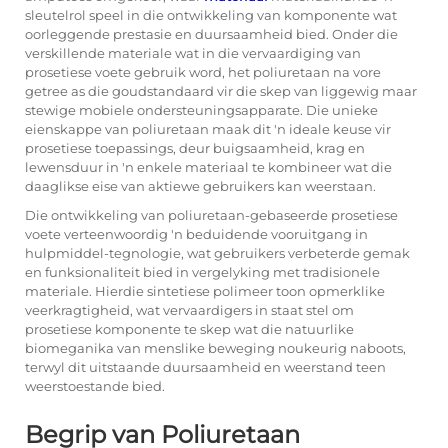
sleutelrol speel in die ontwikkeling van komponente wat
oorleggende prestasie en duursaamheid bied. Onder die
verskillende materiale wat in die vervaardiging van
prosetiese voete gebruik word, het poliuretaan na vore
getree as die goudstandaard vir die skep van liggewig maar
stewige mobiele ondersteuningsapparate. Die unieke
eienskappe van poliuretaan maak dit 'n ideale keuse vir
prosetiese toepassings, deur buigsaamheid, krag en
lewensduur in 'n enkele materiaal te kombineer wat die
daaglikse eise van aktiewe gebruikers kan weerstaan.
Die ontwikkeling van poliuretaan-gebaseerde prosetiese
voete verteenwoordig 'n beduidende vooruitgang in
hulpmiddel-tegnologie, wat gebruikers verbeterde gemak
en funksionaliteit bied in vergelyking met tradisionele
materiale. Hierdie sintetiese polimeer toon opmerklike
veerkragtigheid, wat vervaardigers in staat stel om
prosetiese komponente te skep wat die natuurlike
biomeganika van menslike beweging noukeurig naboots,
terwyl dit uitstaande duursaamheid en weerstand teen
weerstoestande bied.
Begrip van Poliuretaan