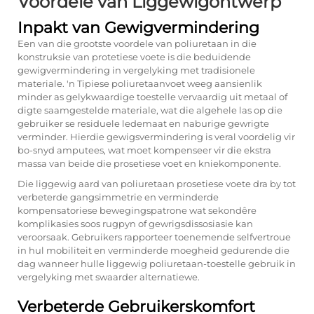
Voordele van Liggewigontwerp
Inpakt van Gewigvermindering
Een van die grootste voordele van poliuretaan in die
konstruksie van protetiese voete is die beduidende
gewigvermindering in vergelyking met tradisionele
materiale. 'n Tipiese
poliuretaanvoet
weeg aansienlik
minder as gelykwaardige toestelle vervaardig uit metaal of
digte saamgestelde materiale, wat die algehele las op die
gebruiker se residuele ledemaat en naburige gewrigte
verminder. Hierdie gewigsvermindering is veral voordelig vir
bo-snyd amputees, wat moet kompenseer vir die ekstra
massa van beide die prosetiese voet en kniekomponente.
Die liggewig aard van poliuretaan prosetiese voete dra by tot
verbeterde gangsimmetrie en verminderde
kompensatoriese bewegingspatrone wat sekondêre
komplikasies soos rugpyn of gewrigsdissosiasie kan
veroorsaak. Gebruikers rapporteer toenemende selfvertroue
in hul mobiliteit en verminderde moegheid gedurende die
dag wanneer hulle liggewig poliuretaan-toestelle gebruik in
vergelyking met swaarder alternatiewe.
Verbeterde Gebruikerskomfort