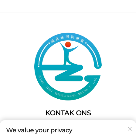
KONTAK ONS
Add: 50 Gaofeng Suid Laan,Weste Poort
We value your privacy
Fuzhou,Fujian,China