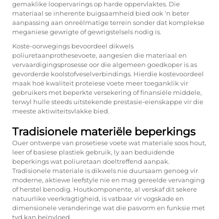
gemaklike loopervarings op harde oppervlaktes. Die
materiaal se inherente buigsaamheid bied ook 'n beter
aanpassing aan onreëlmatige terrein sonder dat komplekse
meganiese gewrigte of gewrigstelsels nodig is.
Koste-oorwegings bevoordeel dikwels
poliuretaanprothesevoete, aangesien die materiaal en
vervaardigingsprosesse oor die algemeen goedkoper is as
gevorderde koolstofveselverbindings. Hierdie kostevoordeel
maak hoë kwaliteit proteïese voete meer toeganklik vir
gebruikers met beperkte versekering of finansiële middele,
terwyl hulle steeds uitstekende prestasie-eienskappe vir die
meeste aktiwiteitsvlakke bied.
Tradisionele materiële beperkings
Ouer ontwerpe van prosetiese voete wat materiale soos hout,
leer of basiese plastiek gebruik, ly aan beduidende
beperkings wat poliuretaan doeltreffend aanpak.
Tradisionele materiale is dikwels nie duursaam genoeg vir
moderne, aktiewe leefstyle nie en mag gereelde vervanging
of herstel benodig. Houtkomponente, al verskaf dit sekere
natuurlike veerkragtigheid, is vatbaar vir vogskade en
dimensionele veranderinge wat die pasvorm en funksie met
tyd kan beïnvloed.