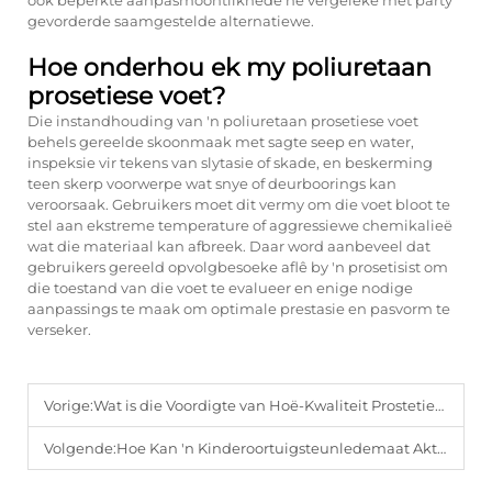
ook beperkte aanpasmoontlikhede hê vergeleke met party
gevorderde saamgestelde alternatiewe.
Hoe onderhou ek my poliuretaan
prosetiese voet?
Die instandhouding van 'n poliuretaan prosetiese voet
behels gereelde skoonmaak met sagte seep en water,
inspeksie vir tekens van slytasie of skade, en beskerming
teen skerp voorwerpe wat snye of deurboorings kan
veroorsaak. Gebruikers moet dit vermy om die voet bloot te
stel aan ekstreme temperature of aggressiewe chemikalieë
wat die materiaal kan afbreek. Daar word aanbeveel dat
gebruikers gereeld opvolgbesoeke aflê by 'n prosetisist om
die toestand van die voet te evalueer en enige nodige
aanpassings te maak om optimale prestasie en pasvorm te
verseker.
Vorige:
Wat is die Voordigte van Hoë-Kwaliteit Prostetiese Toegoeie vir Amputees?
Volgende:
Hoe Kan 'n Kinderoortuigsteunledemaat Aktiewe Speel en Daaglikse Mobiliteit Ondersteun?