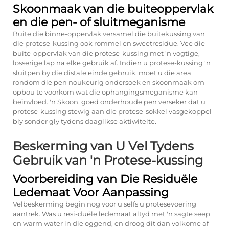
Skoonmaak van die buiteoppervlak
en die pen- of sluitmeganisme
Buite die binne-oppervlak versamel die buitekussing van
die protese-kussing ook rommel en sweetresidue. Vee die
buite-oppervlak van die protese-kussing met 'n vogtige,
losserige lap na elke gebruik af. Indien u protese-kussing 'n
sluitpen by die distale einde gebruik, moet u die area
rondom die pen noukeurig ondersoek en skoonmaak om
opbou te voorkom wat die ophangingsmeganisme kan
beïnvloed. 'n Skoon, goed onderhoude pen verseker dat u
protese-kussing stewig aan die protese-sokkel vasgekoppel
bly sonder gly tydens daaglikse aktiwiteite.
Beskerming van U Vel Tydens
Gebruik van 'n Protese-kussing
Voorbereiding van Die Residuële
Ledemaat Voor Aanpassing
Velbeskerming begin nog voor u selfs u protesevoering
aantrek. Was u resi-duële ledemaat altyd met 'n sagte seep
en warm water in die oggend, en droog dit dan volkome af