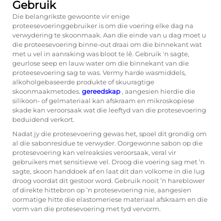
Gebruik
Die belangrikste gewoonte vir enige
proteesevoeringgebruiker is om die voering elke dag na
verwydering te skoonmaak. Aan die einde van u dag moet u
die proteesevoering binne-out draai om die binnekant wat
met u vel in aanraking was bloot te lê. Gebruik 'n sagte,
geurlose seep en lauw water om die binnekant van die
proteesevoering sag te was. Vermy harde wasmiddels,
alkoholgebaseerde produkte of skuuragtige
skoonmaakmetodes.
gereedskap
, aangesien hierdie die
silikoon- of gelmateriaal kan afskraam en mikroskopiese
skade kan veroorsaak wat die leeftyd van die protesevoering
beduidend verkort.
Nadat jy die protesevoering gewas het, spoel dit grondig om
al die sabonresidue te verwyder. Oorgewonne sabon op die
protesevoering kan velreaksies veroorsaak, veral vir
gebruikers met sensitiewe vel. Droog die voering sag met ’n
sagte, skoon handdoek af en laat dit dan volkome in die lug
droog voordat dit gestoor word. Gebruik nooit ’n hareblower
of direkte hittebron op ’n protesevoering nie, aangesien
oormatige hitte die elastomeriese materiaal afskraam en die
vorm van die protesevoering met tyd vervorm.