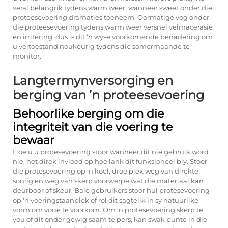
veral belangrik tydens warm weer, wanneer sweet onder die
proteesevoering dramaties toeneem. Oormatige vog onder
die proteesevoering tydens warm weer versnel velmacerasie
en irritering, dus is dit ’n wyse voorkomende benadering om
u veltoestand noukeurig tydens die somermaande te
monitor.
Langtermynversorging en
berging van ’n proteesevoering
Behoorlike berging om die
integriteit van die voering te
bewaar
Hoe u u protesevoering stoor wanneer dit nie gebruik word
nie, het direk invloed op hoe lank dit funksioneel bly. Stoor
die protesevoering op 'n koel, droë plek weg van direkte
sonlig en weg van skerp voorwerpe wat die materiaal kan
deurboor of skeur. Baie gebruikers stoor hul protesevoering
op 'n voeringstaanplek of rol dit sagtelik in sy natuurlike
vorm om voue te voorkom. Om 'n protesevoering skerp te
vou of dit onder gewig saam te pers, kan swak punte in die