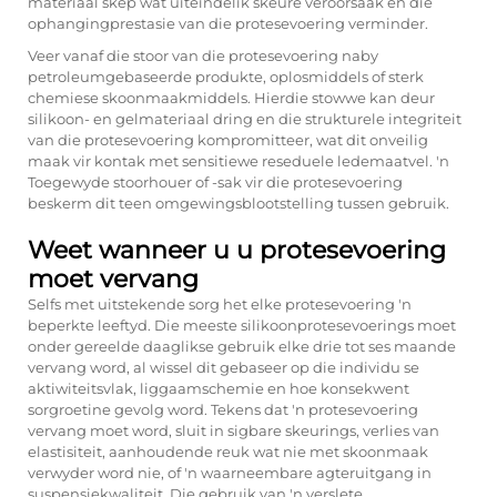
materiaal skep wat uiteindelik skeure veroorsaak en die
ophangingprestasie van die protesevoering verminder.
Veer vanaf die stoor van die protesevoering naby
petroleumgebaseerde produkte, oplosmiddels of sterk
chemiese skoonmaakmiddels. Hierdie stowwe kan deur
silikoon- en gelmateriaal dring en die strukturele integriteit
van die protesevoering kompromitteer, wat dit onveilig
maak vir kontak met sensitiewe reseduele ledemaatvel. 'n
Toegewyde stoorhouer of -sak vir die protesevoering
beskerm dit teen omgewingsblootstelling tussen gebruik.
Weet wanneer u u protesevoering
moet vervang
Selfs met uitstekende sorg het elke protesevoering 'n
beperkte leeftyd. Die meeste silikoonprotesevoerings moet
onder gereelde daaglikse gebruik elke drie tot ses maande
vervang word, al wissel dit gebaseer op die individu se
aktiwiteitsvlak, liggaamschemie en hoe konsekwent
sorgroetine gevolg word. Tekens dat 'n protesevoering
vervang moet word, sluit in sigbare skeurings, verlies van
elastisiteit, aanhoudende reuk wat nie met skoonmaak
verwyder word nie, of 'n waarneembare agteruitgang in
suspensiekwaliteit. Die gebruik van 'n verslete