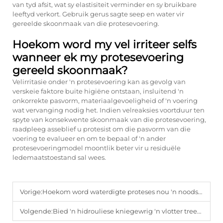
van tyd afsit, wat sy elastisiteit verminder en sy bruikbare
leeftyd verkort. Gebruik gerus sagte seep en water vir
gereelde skoonmaak van die protesevoering.
Hoekom word my vel irriteer selfs
wanneer ek my protesevoering
gereeld skoonmaak?
Velirritasie onder 'n protesevoering kan as gevolg van
verskeie faktore buite higiëne ontstaan, insluitend 'n
onkorrekte pasvorm, materiaalgevoeligheid of 'n voering
wat vervanging nodig het. Indien velreaksies voortduur ten
spyte van konsekwente skoonmaak van die protesevoering,
raadpleeg asseblief u protesist om die pasvorm van die
voering te evalueer en om te bepaal of 'n ander
protesevoeringmodel moontlik beter vir u residuële
ledemaatstoestand sal wees.
Vorige:
Hoekom word waterdigte proteses nou 'n noodsaaklike vereiste vir aktiewe amputees?
Volgende:
Bied 'n hidrouliese kniegewrig 'n vlotter treegang as 'n pneumatoriese een vir daaglikse wandelinge?