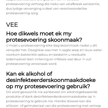
protesevoering verhoog die risiko van velafbraak aansienlik,
dus tydige vervanging is deel van verantwoordelike
protesevoering-sorg.
VEE
Hoe dikwels moet ek my
protesevoering skoonmaak?
U moet u protesevoering elke dag skoonmaak nadat u dit
verwyder het. Daaglikse was met 'n sagte seep en lauw water
voorkom bakteriële opbou en beskerm u residuële
ledemaatvel teen irritering en infeksie wat deur 'n vuil
protesevoering veroorsaak word.
Kan ek alkohol of
desinfekteerderskoonmaakdoeke
op my protesevoering gebruik?
Dit word gewoonlik nie aanbeveel om alkoholgebaseerde
produkte of sterk desinfekteerderskoonmaakdoeke op 'n
protesevoering te gebruik nie. Hierdie stowwe kan die
silikoon- of gelmateriaal van die protesevoering met verloop