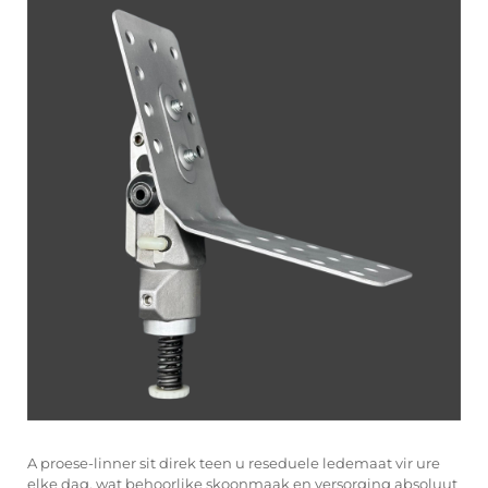
A
proese-linner
sit direk teen u reseduele ledemaat vir ure
elke dag, wat behoorlike skoonmaak en versorging absoluut