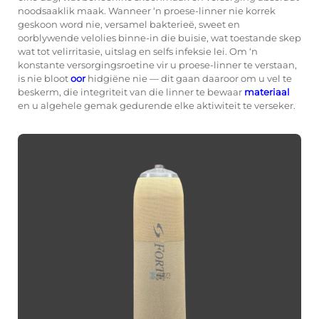
noodsaaklik maak. Wanneer ‘n proese-linner nie korrek
geskoon word nie, versamel bakterieë, sweet en
oorblywende velolies binne-in die buisie, wat toestande skep
wat tot velirritasie, uitslag en selfs infeksie lei. Om ‘n
konstante versorgingsroetine vir u proese-linner te verstaan,
is nie bloot
oor
hidgiëne nie — dit gaan daaroor om u vel te
beskerm, die integriteit van die linner te bewaar
materiaal
en u algehele gemak gedurende elke aktiwiteit te verseker.