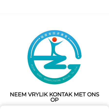
NEEM VRYLIK KONTAK MET ONS
OP
Add: 50 Gaofeng Suid Laan,Weste Poort