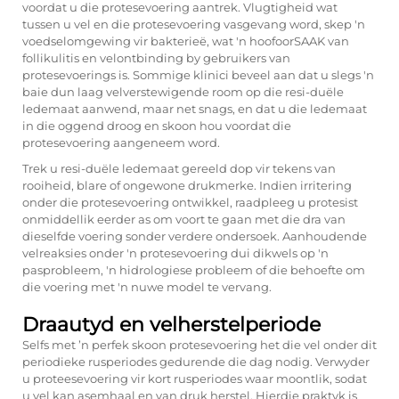
voordat u die protesevoering aantrek. Vlugtigheid wat
tussen u vel en die protesevoering vasgevang word, skep 'n
voedselomgewing vir bakterieë, wat 'n hoofoorSAAK van
follikulitis en velontbinding by gebruikers van
protesevoerings is. Sommige klinici beveel aan dat u slegs 'n
baie dun laag velverstewigende room op die resi-duële
ledemaat aanwend, maar net snags, en dat u die ledemaat
in die oggend droog en skoon hou voordat die
protesevoering aangeneem word.
Trek u resi-duële ledemaat gereeld dop vir tekens van
rooiheid, blare of ongewone drukmerke. Indien irritering
onder die protesevoering ontwikkel, raadpleeg u protesist
onmiddellik eerder as om voort te gaan met die dra van
dieselfde voering sonder verdere ondersoek. Aanhoudende
velreaksies onder 'n protesevoering dui dikwels op 'n
pasprobleem, 'n hidrologiese probleem of die behoefte om
die voering met 'n nuwe model te vervang.
Draautyd en velherstelperiode
Selfs met ’n perfek skoon protesevoering het die vel onder dit
periodieke rusperiodes gedurende die dag nodig. Verwyder
u proteesevoering vir kort rusperiodes waar moontlik, sodat
u vel kan asemhaal en van druk herstel. Hierdie praktyk is