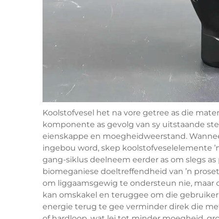
Koolstofvesel het na vore getree as die mater
komponente as gevolg van sy uitstaande ste
eienskappe en moegheidweerstand. Wanneer d
ingebou word, skep koolstofveselelemente ’n
gang-siklus deelneem eerder as om slegs as 
biomeganiese doeltreffendheid van ’n prose
om liggaamsgewig te ondersteun nie, maar o
kan omskakel en teruggee om die gebruiker
energie terug te gee verminder direk die m
of hardloop, wat lei tot minder moegheid, g