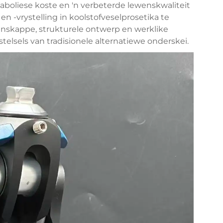
boliese koste en 'n verbeterde lewenskwaliteit
n -vrystelling in koolstofveselprosetika te
enskappe, strukturele ontwerp en werklike
telsels van tradisionele alternatiewe onderskei.