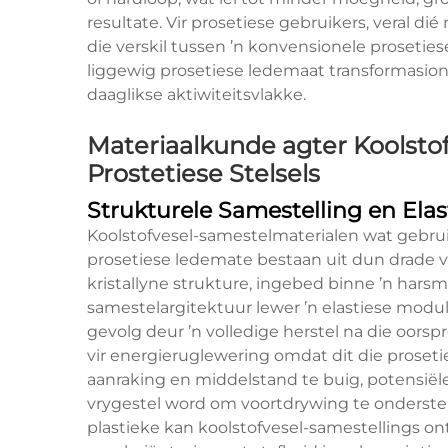
resultate. Vir prosetiese gebruikers, veral dié
die verskil tussen ’n konvensionele prosetie
liggewig prosetiese ledemaat transformasio
daaglikse aktiwiteitsvlakke.
Materiaalkunde agter Koolstof
Prostetiese Stelsels
Strukturele Samestelling en Ela
Koolstofvesel-samestelmaterialen wat gebrui
prosetiese ledemate bestaan uit dun drade 
kristallyne strukture, ingebed binne ’n hars
samestelargitektuur lewer ’n elastiese modu
gevolg deur ’n volledige herstel na die oorsp
vir energieruglewering omdat dit die proset
aanraking en middelstand te buig, potensiële
vrygestel word om voortdrywing te ondersteu
plastieke kan koolstofvesel-samestellings o