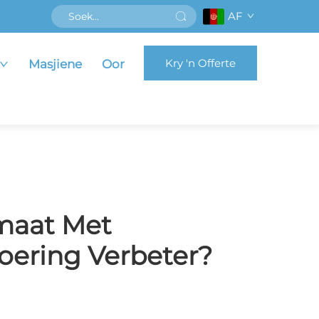
AF
Kry 'n Offerte
Masjiene
Oor
emaat Met
oering Verbeter?