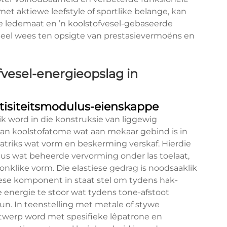
 met aktiewe leefstyle of sportlike belange, kan
se ledemaat en ’n koolstofvesel-gebaseerde
neel wees ten opsigte van prestasievermoëns en
vesel-energieopslag in
stisiteitsmodulus-eienskappe
k word in die konstruksie van liggewig
van koolstofatome wat aan mekaar gebind is in
matriks wat vorm en beskerming verskaf. Hierdie
lus wat beheerde vervorming onder las toelaat,
ronklike vorm. Die elastiese gedrag is noodsaaklik
iese komponent in staat stel om tydens hak-
 energie te stoor wat tydens tone-afstoot
n. In teenstelling met metale of stywe
ntwerp word met spesifieke lêpatrone en