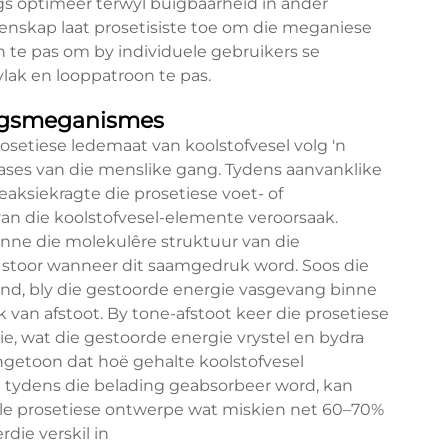
ngs optimeer terwyl buigbaarheid in ander
ienskap laat prosetisiste toe om die meganiese
n te pas om by individuele gebruikers se
lak en looppatroon te pas.
lingsmeganismes
rosetiese ledemaat van koolstofvesel volg 'n
ases van die menslike gang. Tydens aanvanklike
eaksiekragte die prosetiese voet- of
n die koolstofvesel-elemente veroorsaak.
nne die molekulêre struktuur van die
e stoor wanneer dit saamgedruk word. Soos die
and, bly die gestoorde energie vasgevang binne
 van afstoot. By tone-afstoot keer die prosetiese
e, wat die gestoorde energie vrystel en bydra
ngetoon dat hoë gehalte koolstofvesel
t tydens die belading geabsorbeer word, kan
e prosetiese ontwerpe wat miskien net 60–70%
die verskil in