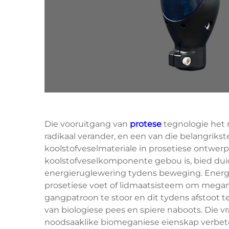
Die vooruitgang van
protese
tegnologie het 
radikaal verander, en een van die belangrikst
koolstofveselmateriale in prosetiese ontwerp
koolstofveselkomponente gebou is, bied duid
energieruglewering tydens beweging. Energi
prosetiese voet of lidmaatsisteem om megani
gangpatroon te stoor en dit tydens afstoot te
van biologiese pees en spiere naboots. Die 
noodsaaklike biomeganiese eienskap verbeter,