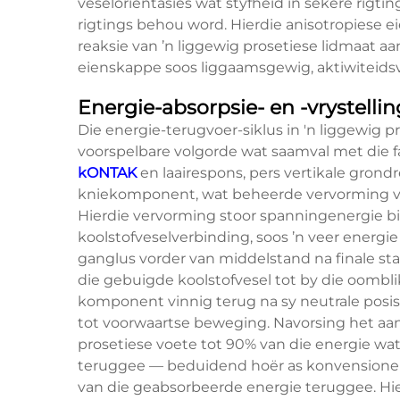
veseloriëntasies wat styfheid in sekere rigti
rigtings behou word. Hierdie anisotropiese e
reaksie van ’n liggewig prosetiese lidmaat aa
eienskappe soos liggaamsgewig, aktiwiteidsv
Energie-absorpsie- en -vrystel
Die energie-terugvoer-siklus in 'n liggewig p
voorspelbare volgorde wat saamval met die f
kONTAK
en laairespons, pers vertikale grondr
kniekomponent, wat beheerde vervorming va
Hierdie vervorming stoor spanningenergie bi
koolstofveselverbinding, soos ’n veer energi
ganglus vorder van middelstand na finale st
die gebuigde koolstofvesel tot by die oomblik
komponent vinnig terug na sy neutrale posisi
tot voorwaartse beweging. Navorsing het aa
prosetiese voete tot 90% van die energie wa
teruggee — beduidend hoër as konvensionel
van die geabsorbeerde energie teruggee. Hier