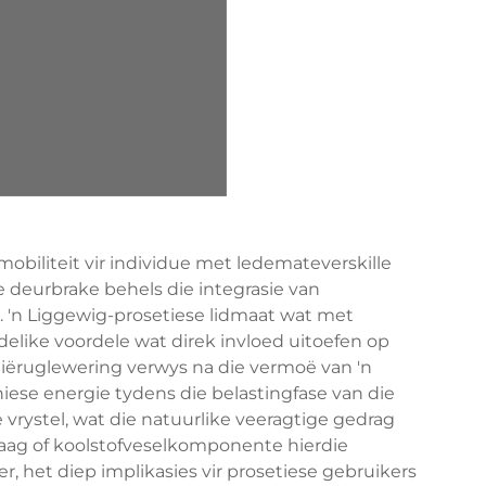
mobiliteit vir individue met ledemateverskille
e deurbrake behels die integrasie van
. 'n Liggewig-prosetiese lidmaat wat met
elike voordele wat direk invloed uitoefen op
ëruglewering verwys na die vermoë van 'n
ese energie tydens die belastingfase van die
 vrystel, wat die natuurlike veeragtige gedrag
vraag of koolstofveselkomponente hierdie
 het diep implikasies vir prosetiese gebruikers