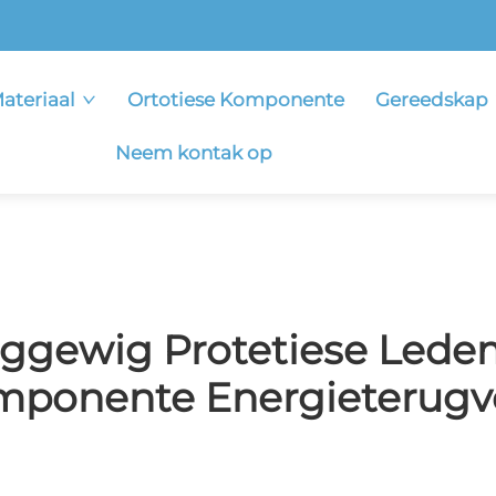
ateriaal
Ortotiese Komponente
Gereedskap
Neem kontak op
iggewig Protetiese Led
mponente Energieterugv