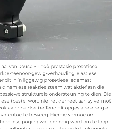
iaal van keuse vir hoë-prestasie prosetiese
rkte-teenoor-gewig-verhouding, elastiese
it in ’n liggewig prosetiese ledemaat
 dinamiese reaksiesisteem wat aktief aan die
passiewe strukturele ondersteuning te dien. Die
tiese toestel word nie net gemeet aan sy vermoë
ok aan hoe doeltreffend dit opgeslane energie
 vorentoe te beweeg. Hierdie vermoë om
etaboliese poging wat benodig word om te loop
roter volhoubaarheid en verbeterde funksionele