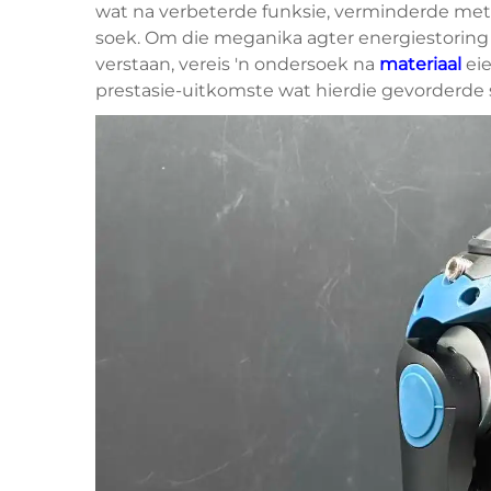
wat na verbeterde funksie, verminderde meta
soek. Om die meganika agter energiestoring e
verstaan, vereis 'n ondersoek na
materiaal
ei
prestasie-uitkomste wat hierdie gevorderde s