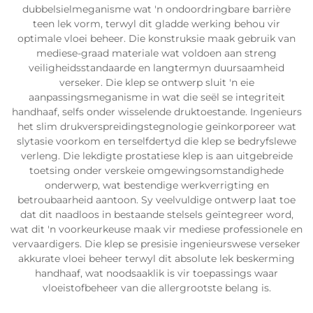
dubbelsielmeganisme wat 'n ondoordringbare barrière
teen lek vorm, terwyl dit gladde werking behou vir
optimale vloei beheer. Die konstruksie maak gebruik van
mediese-graad materiale wat voldoen aan streng
veiligheidsstandaarde en langtermyn duursaamheid
verseker. Die klep se ontwerp sluit 'n eie
aanpassingsmeganisme in wat die seël se integriteit
handhaaf, selfs onder wisselende druktoestande. Ingenieurs
het slim drukverspreidingstegnologie geïnkorporeer wat
slytasie voorkom en terselfdertyd die klep se bedryfslewe
verleng. Die lekdigte prostatiese klep is aan uitgebreide
toetsing onder verskeie omgewingsomstandighede
onderwerp, wat bestendige werkverrigting en
betroubaarheid aantoon. Sy veelvuldige ontwerp laat toe
dat dit naadloos in bestaande stelsels geïntegreer word,
wat dit 'n voorkeurkeuse maak vir mediese professionele en
vervaardigers. Die klep se presisie ingenieurswese verseker
akkurate vloei beheer terwyl dit absolute lek beskerming
handhaaf, wat noodsaaklik is vir toepassings waar
vloeistofbeheer van die allergrootste belang is.