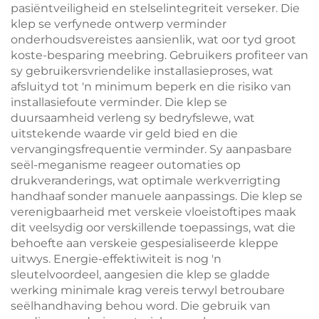
pasiëntveiligheid en stelselintegriteit verseker. Die
klep se verfynede ontwerp verminder
onderhoudsvereistes aansienlik, wat oor tyd groot
koste-besparing meebring. Gebruikers profiteer van
sy gebruikersvriendelike installasieproses, wat
afsluityd tot 'n minimum beperk en die risiko van
installasiefoute verminder. Die klep se
duursaamheid verleng sy bedryfslewe, wat
uitstekende waarde vir geld bied en die
vervangingsfrequentie verminder. Sy aanpasbare
seël-meganisme reageer outomaties op
drukveranderings, wat optimale werkverrigting
handhaaf sonder manuele aanpassings. Die klep se
verenigbaarheid met verskeie vloeistoftipes maak
dit veelsydig oor verskillende toepassings, wat die
behoefte aan verskeie gespesialiseerde kleppe
uitwys. Energie-effektiwiteit is nog 'n
sleutelvoordeel, aangesien die klep se gladde
werking minimale krag vereis terwyl betroubare
seëlhandhaving behou word. Die gebruik van