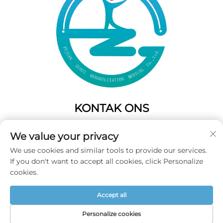
KONTAK ONS
Add: 50 Gaofeng Suid Laan,Weste Poort
We value your privacy
Fuzhou,Fujian,China
We use cookies and similar tools to provide our services.
Tel:
+86-19859128239
If you don't want to accept all cookies, click Personalize
E-pos:
[email protected]
cookies.
Accept all
Auteursreg © 2025 Fujian Guozi Rehabilitasie Mediese
Maatskappy, Ltd Alle regte voorbehou -
Privaatheidspolitiek
Personalize cookies