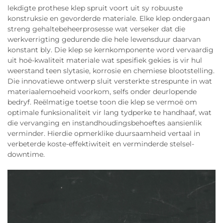
lekdigte prothese klep spruit voort uit sy robuuste
konstruksie en gevorderde materiale. Elke klep ondergaan
streng gehaltebeheerprosesse wat verseker dat die
werkverrigting gedurende die hele lewensduur daarvan
konstant bly. Die klep se kernkomponente word vervaardig
uit hoë-kwaliteit materiale wat spesifiek gekies is vir hul
weerstand teen slytasie, korrosie en chemiese blootstelling.
Die innovatiewe ontwerp sluit versterkte strespunte in wat
materiaalemoeheid voorkom, selfs onder deurlopende
bedryf. Reëlmatige toetse toon die klep se vermoë om
optimale funksionaliteit vir lang tydperke te handhaaf, wat
die vervanging en instandhoudingsbehoeftes aansienlik
verminder. Hierdie opmerklike duursaamheid vertaal in
verbeterde koste-effektiwiteit en verminderde stelsel-
downtime.