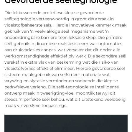
Gevorderde seëltegnologie
Die lekbewerende protetiese klep se gevorderde
seëltegnologie verteenwoordig 'n groot deurbraak in
vloeistofbeheerstelsels. Hierdie innovatiewe kenmerk maak
gebruik van 'n veelvlakkige seël meganisme wat 'n
ondoordringbare barrière teen lekkasie skep. Die primêre
seël gebruik 'n dinamiese reaksiesisteem wat outomaties
aan drukvariasies aanpas, wat verseker dat dit onder alle
werksomstandighede effektief bly werk. Die sekondêre seël
verskaf 'n ekstra vlak van beskerming wat die risiko van
vloeistofverlies effektief elimineer. Hierdie gevorderde seël
sisteem maak gebruik van selfsmeer materiale wat
wrywing en slytasie verminder en sodoende die klep se
bedryfslewe verleng. Die seël-tegnologie se intelligente
ontwerp maak 'n tweerigtingvloei moontlik terwyl dit
steeds 'n perfekte seël behou, wat dit uitstekend veeldoelig
maak vir verskeie toepassings.