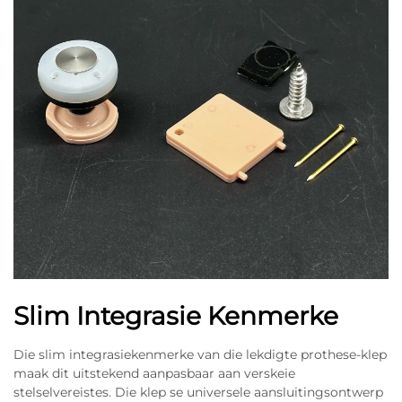
Slim Integrasie Kenmerke
Die slim integrasiekenmerke van die lekdigte prothese-klep
maak dit uitstekend aanpasbaar aan verskeie
stelselvereistes. Die klep se universele aansluitingsontwerp