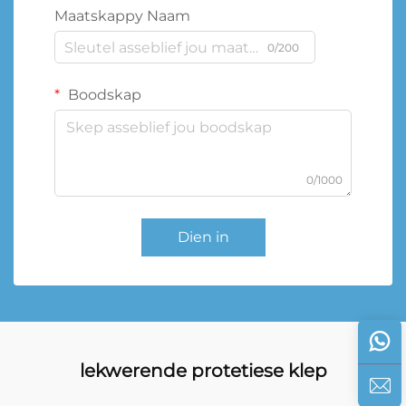
Maatskappy Naam
0/200
Boodskap
0/1000
Dien in
lekwerende protetiese klep