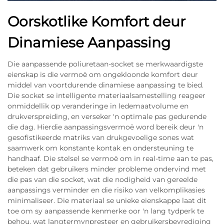
Oorskotlike Komfort deur
Dinamiese Aanpassing
Die aanpassende poliuretaan-socket se merkwaardigste
eienskap is die vermoë om ongekloonde komfort deur
middel van voortdurende dinamiese aanpassing te bied.
Die socket se intelligente materiaalsamestelling reageer
onmiddellik op veranderinge in ledemaatvolume en
drukverspreiding, en verseker 'n optimale pas gedurende
die dag. Hierdie aanpassingsvermoë word bereik deur 'n
gesofistikeerde matriks van drukgevoelige sones wat
saamwerk om konstante kontak en ondersteuning te
handhaaf. Die stelsel se vermoë om in real-time aan te pas,
beteken dat gebruikers minder probleme ondervind met
die pas van die socket, wat die nodigheid van gereelde
aanpassings verminder en die risiko van velkomplikasies
minimaliseer. Die materiaal se unieke eienskappe laat dit
toe om sy aanpassende kenmerke oor 'n lang tydperk te
behou, wat langtermynpresteer en gebruikersbevrediging