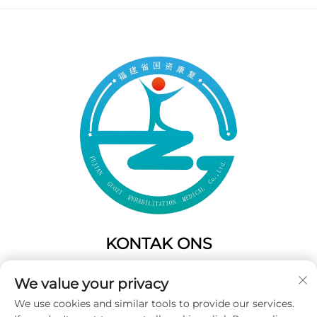
KONTAK ONS
Add: 50 Gaofeng Suid Laan,Weste Poort
We value your privacy
Fuzhou,Fujian,China
We use cookies and similar tools to provide our services.
Tel:
+86-19859128239