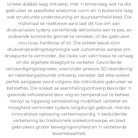
unieke dubbel-laag ontwerp, met 'n binne-laag wat na die
gebruiker se spesifieke anatomie vorm en 'n buitenste laag
wat strukturele ondersteuning en duursaamheid bied. Die
materiaal se reaktiewe aard laat dit toe om aan
drukvariasies tydens verskillende aktiwiteite aan te pas, en
sodoende konstante gemak te verseker, of die gebruiker
nou loop, hardloop of sit. Die sokket bevat slim
drukverspreidingstegnologie wat outomaties aanpas om
drukpunte te verminder, die risiko van velirritasie te verlaag
en die algehele draagtyd te verbeter. Gevorderde
vervaardigingstegnieke, waaronder presisie 3D-skandering
en rekenaargesteunde ontwerp, verseker dat elke sokket
perfek aangepas word volgens die individuele gebruiker se
behoeftes. Die sokket se asemhalingsontwerp bevorder 'n
gesonde veltoestand deur vog en temperatuur te beheer,
terwyl sy liggewig samestelling mobiliteit verbeter en
moegheid verminder tydens langdurige gebruik. Hierdie
innovatiewe oplossing verteenwoordig 'n beduidende
verbetering bo tradisionele sokketontwerpe, en bied
gebruikers groter bewegingsvryheid en 'n verbeterde
lewenskwaliteit.