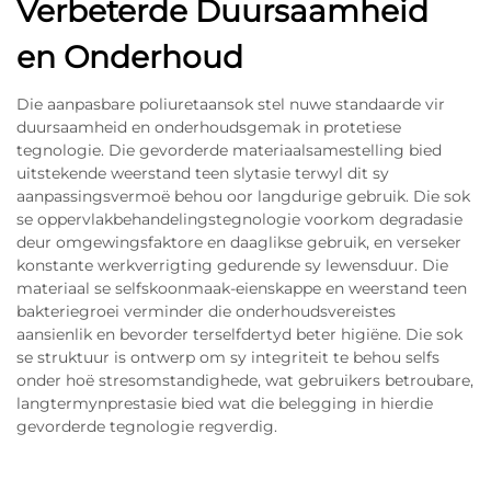
Verbeterde Duursaamheid
en Onderhoud
Die aanpasbare poliuretaansok stel nuwe standaarde vir
duursaamheid en onderhoudsgemak in protetiese
tegnologie. Die gevorderde materiaalsamestelling bied
uitstekende weerstand teen slytasie terwyl dit sy
aanpassingsvermoë behou oor langdurige gebruik. Die sok
se oppervlakbehandelingstegnologie voorkom degradasie
deur omgewingsfaktore en daaglikse gebruik, en verseker
konstante werkverrigting gedurende sy lewensduur. Die
materiaal se selfskoonmaak-eienskappe en weerstand teen
bakteriegroei verminder die onderhoudsvereistes
aansienlik en bevorder terselfdertyd beter higiëne. Die sok
se struktuur is ontwerp om sy integriteit te behou selfs
onder hoë stresomstandighede, wat gebruikers betroubare,
langtermynprestasie bied wat die belegging in hierdie
gevorderde tegnologie regverdig.