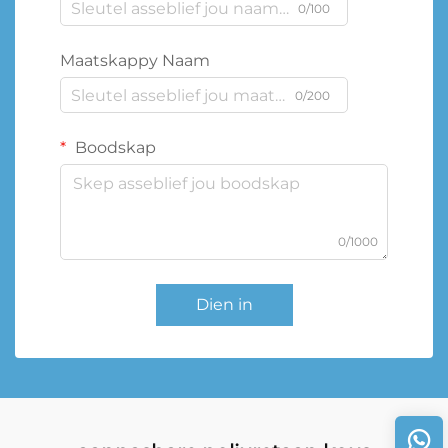
0/100
Maatskappy Naam
0/200
Boodskap
0/1000
Dien in