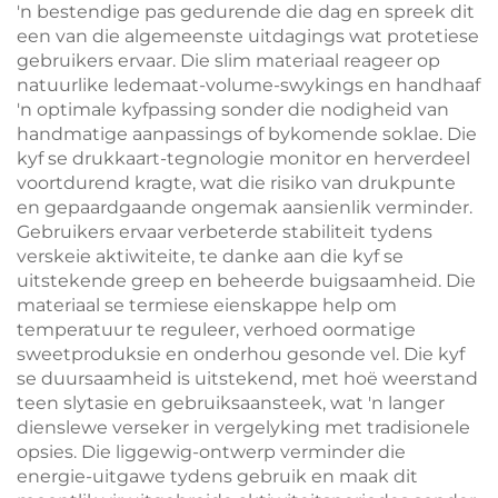
'n bestendige pas gedurende die dag en spreek dit
een van die algemeenste uitdagings wat protetiese
gebruikers ervaar. Die slim materiaal reageer op
natuurlike ledemaat-volume-swykings en handhaaf
'n optimale kyfpassing sonder die nodigheid van
handmatige aanpassings of bykomende soklae. Die
kyf se drukkaart-tegnologie monitor en herverdeel
voortdurend kragte, wat die risiko van drukpunte
en gepaardgaande ongemak aansienlik verminder.
Gebruikers ervaar verbeterde stabiliteit tydens
verskeie aktiwiteite, te danke aan die kyf se
uitstekende greep en beheerde buigsaamheid. Die
materiaal se termiese eienskappe help om
temperatuur te reguleer, verhoed oormatige
sweetproduksie en onderhou gesonde vel. Die kyf
se duursaamheid is uitstekend, met hoë weerstand
teen slytasie en gebruiksaansteek, wat 'n langer
dienslewe verseker in vergelyking met tradisionele
opsies. Die liggewig-ontwerp verminder die
energie-uitgawe tydens gebruik en maak dit