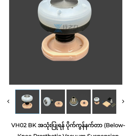
VH02 BK အသုံးပြုရန် ပိုက်ကွန်နက်တာ (Below-