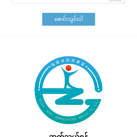
စောင်းသွင်းပါ
ဆက်သွယ်ရန်