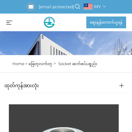
MY
[email protected]
စျေးနှုန်းကောက်ယူရန်
>
Home >
ခြေတုလက်တု
Socket ဆက်စပ်ပစ္စည်း
ထုတ်ကုန်အားလုံး