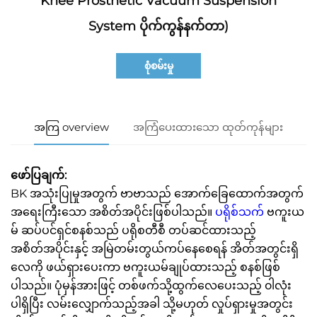
Knee Prosthetic Vacuum Suspension
System ပိုက်ကွန်နက်တာ)
စုံစမ်းမှု
အကြ overview
အကြံပေးထားသော ထုတ်ကုန်များ
ဖော်ပြချက်:
BK အသုံးပြုမှုအတွက် ဗာဗာသည် အောက်ခြေထောက်အတွက်
အရေးကြီးသော အစိတ်အပိုင်းဖြစ်ပါသည်။
ပရိုစ်သက်
ဗကူးယ
မ် ဆပ်ပင်ရှင်စနစ်သည် ပရိုစတီစီ တပ်ဆင်ထားသည့်
အစိတ်အပိုင်းနှင့် အမြဲတမ်းတွယ်ကပ်နေစေရန် အိတ်အတွင်းရှိ
လေကို ဖယ်ရှားပေးကာ ဗကူးယမ်ချုပ်ထားသည့် စနစ်ဖြစ်
ပါသည်။ ပုံမှန်အားဖြင့် တစ်ဖက်သို့ထွက်လေပေးသည့် ၀ါလုံး
ပါရှိပြီး လမ်းလျှောက်သည့်အခါ သို့မဟုတ် လှုပ်ရှားမှုအတွင်း