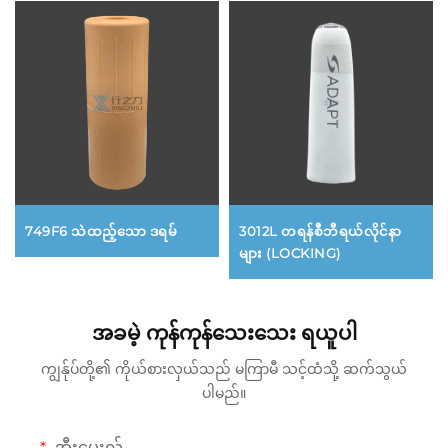
749F6 သဲထည့်သော ဒရမ်
3012L တရန်စီဘီရယ်လိုင်နာ
များ (LOCKING)
အခမဲ့ ကုန်ကုန်သေးသေး ရယူပါ
ကျွန်ုပ်တို့၏ ကိုယ်စားလှယ်သည် မကြာမီ သင့်ထံသို့ ဆက်သွယ်
ပါမည်။
အီးမေးလ်