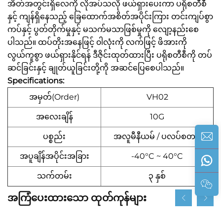
အိတ်အတွင်းရှိလေကို လိုအပ်သလို ဖယ်ရှားပေးကာ ပရိုစတီစီ
နှင့် ကျန်ရှိနေသည့် ခြေထောက်အစိတ်အပိုင်းကြား တင်းကျပ်စွာ
ကပ်နှင့် ပွတ်တိုက်မှုနှင့် မသက်မသာဖြစ်မှုကို လျော့နည်းစေ
ပါသည်။ ထပ်တိုးအနေဖြင့် ၀ါလုံးကို လက်ဖြင့် ဖိအားကို
လွယ်ကူစွာ ဖယ်ရှားနိုင်ရန် ဒီဇိုင်းထုတ်ထားပြီး ပရိုစတီစီကို တပ်
ဆင်ခြင်းနှင့် ချုတ်ယူခြင်းတို့ကို အဆင်ပြေစေပါသည်။
Specifications:
အမှတ်(Order)
VH02
အလေးချိန်
10G
ပစ္စည်း
အလူမီနီယမ် / ပလပ်စတစ်
အပူချိန်အပိုင်းအခြား
-40°C ~ 40°C
သက်တမ်း
၃ နှစ်
အကြံပေးထားသော ထုတ်ကုန်များ