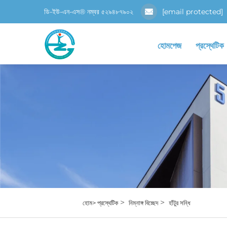
ডি-ইউ-এন-এস® নম্বর ৫২৯৪৮৭৯০২
[email protected]
হোমপেজ
প্রস্থেটিক
>
>
হোম>
প্রস্থেটিক
নিম্নাঙ্গ বিচ্ছেদ
হাঁটুর সন্ধি