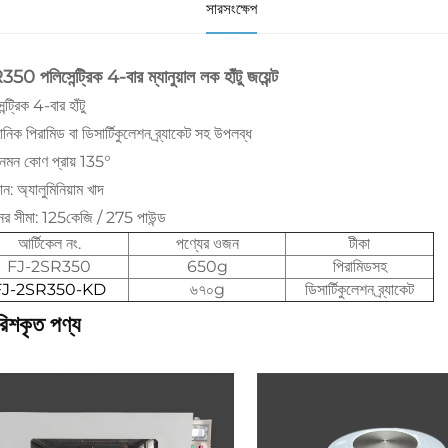
সারসংক্ষেপ
0 পলিসেন্ট্রিক 4-বার ম্যানুয়াল লক হাঁটু জয়েন্ট
ন্ট্রিক 4-বার হাঁটু
নিক পিরামিড বা ডিসার্টিকুলেশন ব্র্যাকেট সহ উপলব্ধ
ুর নমন কোণ প্রায় 135°
ন: অ্যালুমিনিয়াম খাদ
র সীমা: 125কেজি / 275 পাউন্ড
আর্টিকেল নং.
পণ্যের ওজন
টীকা
FJ-2SR350
650g
পিরামিডসহ
FJ-2SR350-KD
৬৭০g
ডিসার্টিকুলেশন ব্র্যাকেট
রিশকৃত পণ্য