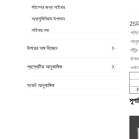
স্টাম্পের জন্য লাইনার
অ্যালুমিনিয়াম উপাদান
2SR35
লাইনার লক
·পলিসে
·আনুমা
উপরের অঙ্গ বিচ্ছেদ
·হাঁট
·উপাদা
প্রস্থেটিক আনুষাঙ্গিক
·ওজনে
সকেট আনুষাঙ্গিক
সুপা