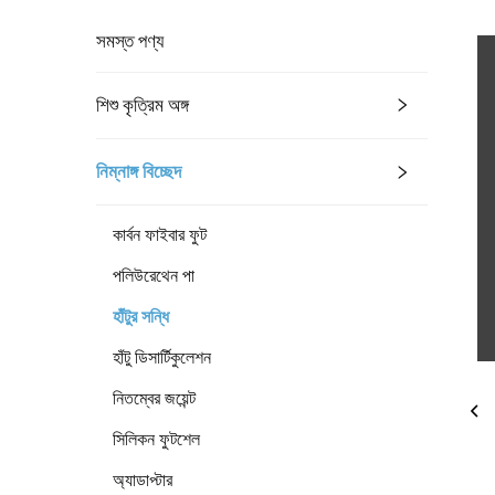
সমস্ত পণ্য
শিশু কৃত্রিম অঙ্গ
নিম্নাঙ্গ বিচ্ছেদ
কার্বন ফাইবার ফুট
পলিউরেথেন পা
হাঁটুর সন্ধি
হাঁটু ডিসার্টিকুলেশন
নিতম্বের জয়েন্ট
সিলিকন ফুটশেল
অ্যাডাপ্টার