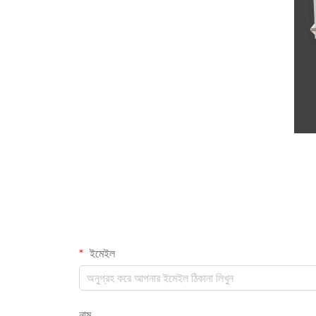
ইমেইল
নাম