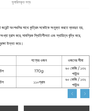
সুপারিশকৃত পণ্য
া জয়েন্ট অংশগুলির সাথে কৃত্রিম সকেটকে সংযুক্ত করতে ব্যবহৃত হয়,
 হ্রাস করে, সামগ্রিক স্থিতিশীলতা এবং স্থায়িত্ব বৃদ্ধি করে,
ুরক্ষা উন্নত করে।
পণ্যের ওজন
ওজনের সীমা
৬০ কেজি / ১৩২
টিল
170g
পাউন্ড
৬০ কেজি / ১৩২
টিল
১১০গ্রাম
পাউন্ড