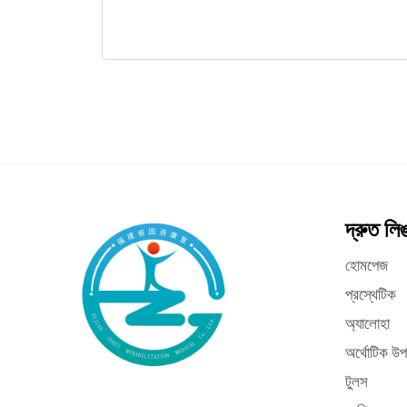
দ্রুত লি
হোমপেজ
প্রস্থেটিক
অ্যালোহা
অর্থোটিক উপ
টুলস