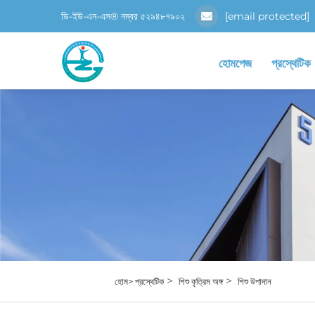
ডি-ইউ-এন-এস® নম্বর ৫২৯৪৮৭৯০২
[email protected]
হোমপেজ
প্রস্থেটিক
>
>
হোম>
প্রস্থেটিক
শিশু কৃত্রিম অঙ্গ
শিশু উপাদান