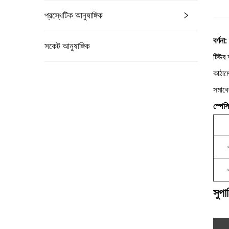
প্রস্থেটিক আনুষাঙ্গিক
বর্ণনা:
সকেট আনুষাঙ্গিক
টিউব 
কাঠাম
সমাবে
স্পেস
সুপা