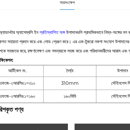
সারসংক্ষেপ
অ্যাডাপ্টার অ্যাসেম্বলি ইন
প্রতিস্থাপিত অঙ্গ
উপাদানগুলি প্রাথমিকভাবে নিম্ন-অঙ্গের নল ব
োগত সহায়তা প্রদান করে এবং লোড প্রেরণ করে। এর এক-টুকরো নকশা সংযোগ উপাদানের সংখ্যা
শকে সহজতর করে, রক্ষণাবেক্ষণ এবং সমন্বয়কে সহজ করে এবং পরিধানকারীদের আরাম এবং স
িফিকেশন:
আর্টিকেল নং.
দৈর্ঘ্য
উপাদান
এফজে-২আরসি৪১=৩১০
310mm
স্টেইনলেস স্
এফজে-২আরসি৪১=১৬০
১৬০মিমি
স্টেইনলেস স্
রিশকৃত পণ্য