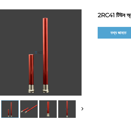
2RC41 টিউব অ্যা
তথ্য জানতে