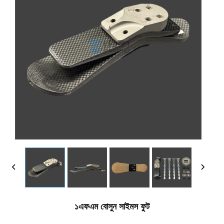
১এফএম বোসুন সাইমস ফুট