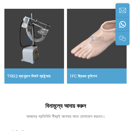
7R02 ম্যানুয়াল লিফট গ্রাইন্ডার
1FC ফ্রিডম ফুটশেল
বিনামূল্যে আদায় করুন
আমাদের প্রতিনিধি শীঘ্রই আপনার সাথে যোগাযোগ করবেন।